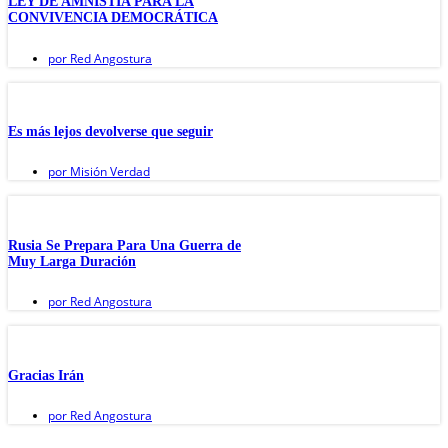
LEY DE AMNISTÍA PARA LA
CONVIVENCIA DEMOCRÁTICA
por
Red Angostura
Es más lejos devolverse que seguir
por
Misión Verdad
Rusia Se Prepara Para Una Guerra de
Muy Larga Duración
por
Red Angostura
Gracias Irán
por
Red Angostura