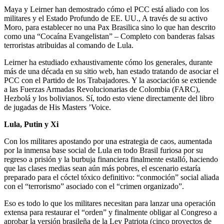
Maya y Leirner han demostrado cómo el PCC está aliado con los
militares y el Estado Profundo de EE. UU., A través de su activo
Moro, para establecer no una Pax Brasilica sino lo que han descrito
como una “Cocaína Evangelistan” – Completo con banderas falsas
terroristas atribuidas al comando de Lula.
Leirner ha estudiado exhaustivamente cómo los generales, durante
más de una década en su sitio web, han estado tratando de asociar el
PCC con el Partido de los Trabajadores. Y la asociación se extiende
a las Fuerzas Armadas Revolucionarias de Colombia (FARC),
Hezbolá y los bolivianos. Sí, todo esto viene directamente del libro
de jugadas de His Masters ’Voice.
Lula, Putin y Xi
Con los militares apostando por una estrategia de caos, aumentada
por la inmensa base social de Lula en todo Brasil furiosa por su
regreso a prisión y la burbuja financiera finalmente estalló, haciendo
que las clases medias sean aún más pobres, el escenario estaría
preparado para el cóctel tóxico definitivo: “conmoción” social aliada
con el “terrorismo” asociado con el “crimen organizado”.
Eso es todo lo que los militares necesitan para lanzar una operación
extensa para restaurar el “orden” y finalmente obligar al Congreso a
aprobar la versión brasileña de la Ley Patriota (cinco proyectos de