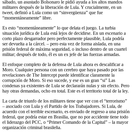
sábado, un asustado Bolsonaro le pidió ayuda a los altos mandos
militares después de la liberación de Lula. Y crucialmente, en un
tweet, definió a Lula como un “sinvergüenza” que fue
“momentáneamente” libre.
Es esto “momentáneamente” lo que delata el juego. La turbia
situación jurídica de Lula está lejos de decidirse. En un escenario a
corto plazo desgarrador pero perfectamente plausible, Lula podría
ser devuelta a la cárcel. – pero esta vez de forma aislada, en una
prisión federal de máxima seguridad, o incluso dentro de un cuartel
militar; después de todo, él es un ex jefe de las fuerzas armadas.
El enfoque completo de la defensa de Lula ahora es descalificar a
Moro. Cualquier persona con un cerebro que haya pasado por las
revelaciones de The Intercept puede identificar claramente la
corrupción de Moro. Si eso sucede, y ese es un gran “si” Las
condenas ya existentes de Lula se declararán nulas y sin efecto. Pero
hay otras demandas, ocho en total. Este es el territorio total de la ley.
La carta de triunfo de los militares tiene que ver con el “terrorismo”
– asociado con Lula y el Partido de los Trabajadores. Si Lula, de
acuerdo con el terrible escenario, es enviado de regreso a una prisión
federal, que podría estar en Brasilia, que no por accidente tiene todo
el liderazgo del PCC, o “Primer Comando de la Capital” – la mayor
organización criminal brasileña.