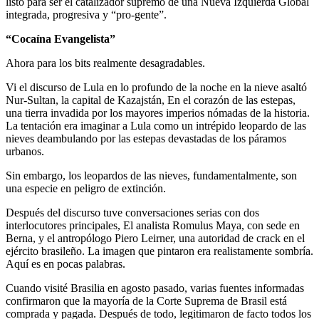
listo para ser el catalizador supremo de una Nueva Izquierda Global
integrada, progresiva y “pro-gente”.
“Cocaína Evangelista”
Ahora para los bits realmente desagradables.
Vi el discurso de Lula en lo profundo de la noche en la nieve asaltó
Nur-Sultan, la capital de Kazajstán, En el corazón de las estepas,
una tierra invadida por los mayores imperios nómadas de la historia.
La tentación era imaginar a Lula como un intrépido leopardo de las
nieves deambulando por las estepas devastadas de los páramos
urbanos.
Sin embargo, los leopardos de las nieves, fundamentalmente, son
una especie en peligro de extinción.
Después del discurso tuve conversaciones serias con dos
interlocutores principales, El analista Romulus Maya, con sede en
Berna, y el antropólogo Piero Leirner, una autoridad de crack en el
ejército brasileño. La imagen que pintaron era realistamente sombría.
Aquí es en pocas palabras.
Cuando visité Brasilia en agosto pasado, varias fuentes informadas
confirmaron que la mayoría de la Corte Suprema de Brasil está
comprada y pagada. Después de todo, legitimaron de facto todos los