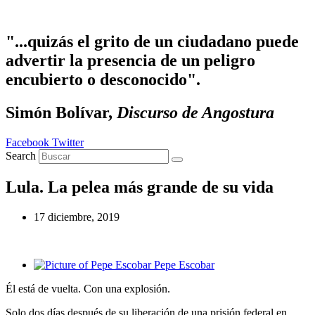
Ir
al
contenido
"...quizás el grito de un ciudadano puede
advertir la presencia de un peligro
encubierto o desconocido".
Simón Bolívar,
Discurso de Angostura
Facebook
Twitter
Search
Lula. La pelea más grande de su vida
17 diciembre, 2019
Pepe Escobar
Él está de vuelta. Con una explosión.
Solo dos días después de su liberación de una prisión federal en