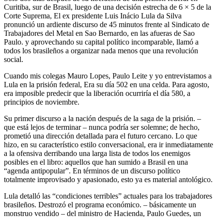
Curitiba, sur de Brasil, luego de una decisión estrecha de 6 × 5 de la
Corte Suprema, El ex presidente Luis Inácio Lula da Silva
pronunció un ardiente discurso de 45 minutos frente al Sindicato de
Trabajadores del Metal en Sao Bernardo, en las afueras de Sao
Paulo. y aprovechando su capital político incomparable, llamó a
todos los brasileños a organizar nada menos que una revolución
social.
Cuando mis colegas Mauro Lopes, Paulo Leite y yo entrevistamos a
Lula en la prisión federal, Era su día 502 en una celda. Para agosto,
era imposible predecir que la liberación ocurriría el día 580, a
principios de noviembre.
Su primer discurso a la nación después de la saga de la prisión. –
que está lejos de terminar – nunca podría ser solemne; de hecho,
prometió una dirección detallada para el futuro cercano. Lo que
hizo, en su característico estilo conversacional, era ir inmediatamente
a la ofensiva derribando una larga lista de todos los enemigos
posibles en el libro: aquellos que han sumido a Brasil en una
“agenda antipopular”. En términos de un discurso político
totalmente improvisado y apasionado, esto ya es material antológico.
Lula detalló las “condiciones terribles” actuales para los trabajadores
brasileños. Destrozó el programa económico. – básicamente un
monstruo vendido – del ministro de Hacienda, Paulo Guedes, un