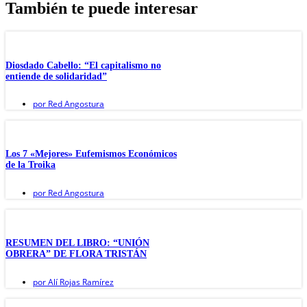
También te puede interesar
Diosdado Cabello: “El capitalismo no
entiende de solidaridad”
por
Red Angostura
Los 7 «Mejores» Eufemismos Económicos
de la Troika
por
Red Angostura
RESUMEN DEL LIBRO: “UNIÓN
OBRERA” DE FLORA TRISTÁN
por
Alí Rojas Ramírez