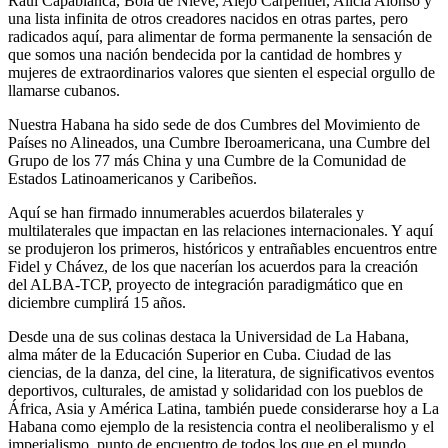
Raúl Capablanca, Bola de Nieve, Alejo Carpentier, Alicia Alonso y
una lista infinita de otros creadores nacidos en otras partes, pero
radicados aquí, para alimentar de forma permanente la sensación de
que somos una nación bendecida por la cantidad de hombres y
mujeres de extraordinarios valores que sienten el especial orgullo de
llamarse cubanos.
Nuestra Habana ha sido sede de dos Cumbres del Movimiento de
Países no Alineados, una Cumbre Iberoamericana, una Cumbre del
Grupo de los 77 más China y una Cumbre de la Comunidad de
Estados Latinoamericanos y Caribeños.
Aquí se han firmado innumerables acuerdos bilaterales y
multilaterales que impactan en las relaciones internacionales. Y aquí
se produjeron los primeros, históricos y entrañables encuentros entre
Fidel y Chávez, de los que nacerían los acuerdos para la creación
del ALBA-TCP, proyecto de integración paradigmático que en
diciembre cumplirá 15 años.
Desde una de sus colinas destaca la Universidad de La Habana,
alma máter de la Educación Superior en Cuba. Ciudad de las
ciencias, de la danza, del cine, la literatura, de significativos eventos
deportivos, culturales, de amistad y solidaridad con los pueblos de
África, Asia y América Latina, también puede considerarse hoy a La
Habana como ejemplo de la resistencia contra el neoliberalismo y el
imperialismo, punto de encuentro de todos los que en el mundo