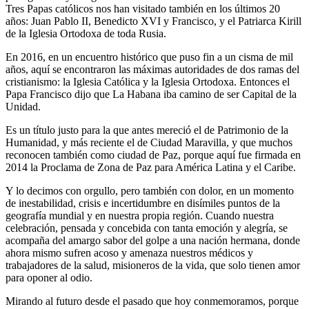
Tres Papas católicos nos han visitado también en los últimos 20
años: Juan Pablo II, Benedicto XVI y Francisco, y el Patriarca Kirill
de la Iglesia Ortodoxa de toda Rusia.
En 2016, en un encuentro histórico que puso fin a un cisma de mil
años, aquí se encontraron las máximas autoridades de dos ramas del
cristianismo: la Iglesia Católica y la Iglesia Ortodoxa. Entonces el
Papa Francisco dijo que La Habana iba camino de ser Capital de la
Unidad.
Es un título justo para la que antes mereció el de Patrimonio de la
Humanidad, y más reciente el de Ciudad Maravilla, y que muchos
reconocen también como ciudad de Paz, porque aquí fue firmada en
2014 la Proclama de Zona de Paz para América Latina y el Caribe.
Y lo decimos con orgullo, pero también con dolor, en un momento
de inestabilidad, crisis e incertidumbre en disímiles puntos de la
geografía mundial y en nuestra propia región. Cuando nuestra
celebración, pensada y concebida con tanta emoción y alegría, se
acompaña del amargo sabor del golpe a una nación hermana, donde
ahora mismo sufren acoso y amenaza nuestros médicos y
trabajadores de la salud, misioneros de la vida, que solo tienen amor
para oponer al odio.
Mirando al futuro desde el pasado que hoy conmemoramos, porque