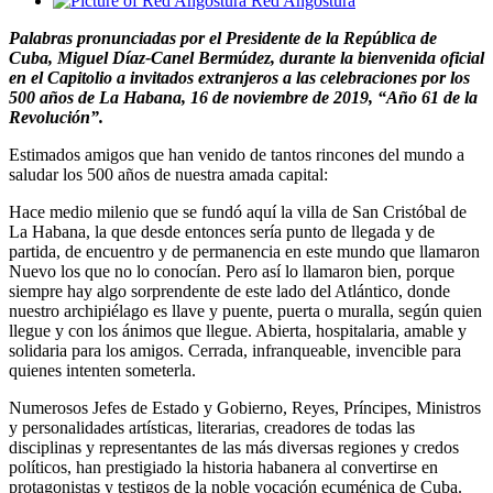
Red Angostura
Palabras pronunciadas por el Presidente de la República de
Cuba, Miguel Díaz-Canel Bermúdez, durante la bienvenida oficial
en el Capitolio a invitados extranjeros a las celebraciones por los
500 años de La Habana, 16 de noviembre de 2019, “Año 61 de la
Revolución”.
Estimados amigos que han venido de tantos rincones del mundo a
saludar los 500 años de nuestra amada capital:
Hace medio milenio que se fundó aquí la villa de San Cristóbal de
La Habana, la que desde entonces sería punto de llegada y de
partida, de encuentro y de permanencia en este mundo que llamaron
Nuevo los que no lo conocían. Pero así lo llamaron bien, porque
siempre hay algo sorprendente de este lado del Atlántico, donde
nuestro archipiélago es llave y puente, puerta o muralla, según quien
llegue y con los ánimos que llegue. Abierta, hospitalaria, amable y
solidaria para los amigos. Cerrada, infranqueable, invencible para
quienes intenten someterla.
Numerosos Jefes de Estado y Gobierno, Reyes, Príncipes, Ministros
y personalidades artísticas, literarias, creadores de todas las
disciplinas y representantes de las más diversas regiones y credos
políticos, han prestigiado la historia habanera al convertirse en
protagonistas y testigos de la noble vocación ecuménica de Cuba.