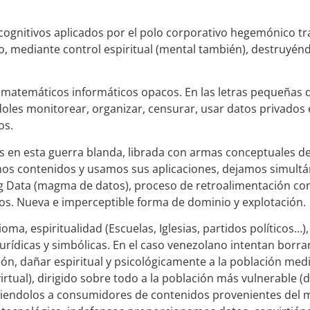
cognitivos aplicados por el polo corporativo hegemónico tr
 mediante control espiritual (mental también), destruyéndo
matemáticos informáticos opacos. En las letras pequeñas de
doles monitorear, organizar, censurar, usar datos privados 
os.
 en esta guerra blanda, librada con armas conceptuales de 
os contenidos y usamos sus aplicaciones, dejamos simultá
ig Data (magma de datos), proceso de retroalimentación co
os. Nueva e imperceptible forma de dominio y explotación.
ioma, espiritualidad (Escuelas, Iglesias, partidos políticos…),
jurídicas y simbólicas. En el caso venezolano intentan borra
ión, dañar espiritual y psicológicamente a la población media
virtual), dirigido sobre todo a la población más vulnerable 
ciendolos a consumidores de contenidos provenientes del m