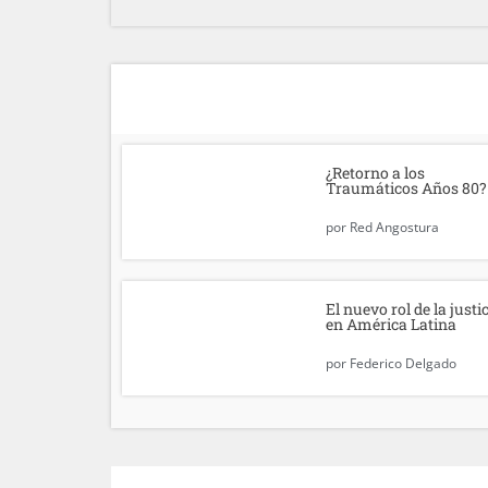
¿Retorno a los
Traumáticos Años 80?
por
Red Angostura
El nuevo rol de la justi
en América Latina
por
Federico Delgado