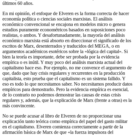
últimos 60 años.
En mi opinión, el enfoque de Elveren es la forma correcta de hacer
economía política o ciencias sociales marxistas. El análisis
económico convencional se encajona en modelos micro o genera
estudios puramente econométricos basados en suposiciones poco
realistas, o ambos. Y desafortunadamente, la mayoría del análisis
económico marxista está absorto en diseccionar el significado de los
escritos de Marx, desenterrados y traducidos del MEGA, o en
argumentos académicos esotéricos sobre la «lógica del capital». Si
bien la teoría es importante, debe ser probada por la evidencia
empírica o es inútil. Y muy poco del análisis marxista actual del
capitalismo hace eso. Por ejemplo, no me convence el argumento de
que, dado que hay crisis regulares y recurrentes en la producción
capitalista, esto prueba que el capitalismo es un sistema fallido. Y
eso es todo lo que necesitamos saber. No necesitamos producir datos
empíricos para demostrarlo. Pero la evidencia empírica es esencial,
de lo contrario no podemos demostrar las causas de estas crisis
regulares y, además, que la explicación de Marx (frente a otras) es la
más convincente.
No se puede acusar al libro de Elveren de no proporcionar una
explicación tanto teórica como empírica del papel del gasto militar
en el capitalismo. Elveren comienza correctamente a partir de la
afirmación básica de Marx de que «la fuerza impulsora del