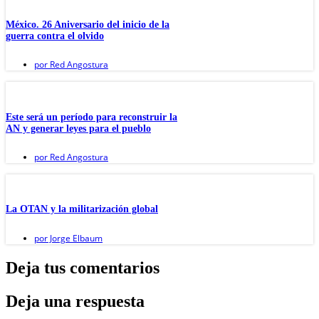
México. 26 Aniversario del inicio de la
guerra contra el olvido
por
Red Angostura
Este será un período para reconstruir la
AN y generar leyes para el pueblo
por
Red Angostura
La OTAN y la militarización global
por
Jorge Elbaum
Deja tus comentarios
Deja una respuesta