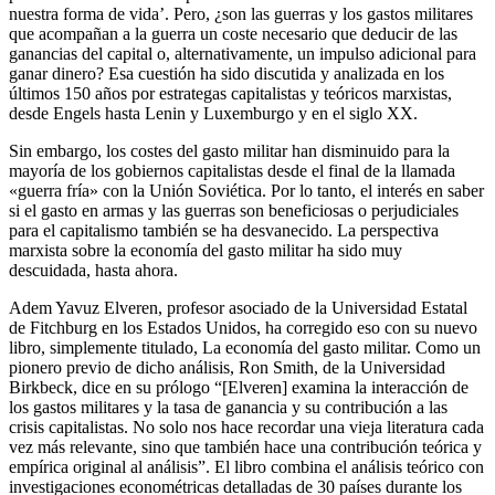
nuestra forma de vida’. Pero, ¿son las guerras y los gastos militares
que acompañan a la guerra un coste necesario que deducir de las
ganancias del capital o, alternativamente, un impulso adicional para
ganar dinero? Esa cuestión ha sido discutida y analizada en los
últimos 150 años por estrategas capitalistas y teóricos marxistas,
desde Engels hasta Lenin y Luxemburgo y en el siglo XX.
Sin embargo, los costes del gasto militar han disminuido para la
mayoría de los gobiernos capitalistas desde el final de la llamada
«guerra fría» con la Unión Soviética. Por lo tanto, el interés en saber
si el gasto en armas y las guerras son beneficiosas o perjudiciales
para el capitalismo también se ha desvanecido. La perspectiva
marxista sobre la economía del gasto militar ha sido muy
descuidada, hasta ahora.
Adem Yavuz Elveren, profesor asociado de la Universidad Estatal
de Fitchburg en los Estados Unidos, ha corregido eso con su nuevo
libro, simplemente titulado, La economía del gasto militar. Como un
pionero previo de dicho análisis, Ron Smith, de la Universidad
Birkbeck, dice en su prólogo “[Elveren] examina la interacción de
los gastos militares y la tasa de ganancia y su contribución a las
crisis capitalistas. No solo nos hace recordar una vieja literatura cada
vez más relevante, sino que también hace una contribución teórica y
empírica original al análisis”. El libro combina el análisis teórico con
investigaciones econométricas detalladas de 30 países durante los