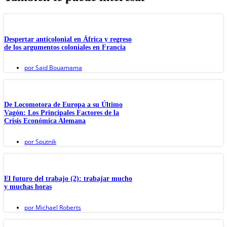
Despertar anticolonial en África y regreso
de los argumentos coloniales en Francia
por
Said Bouamama
De Locomotora de Europa a su Último
Vagón: Los Principales Factores de la
Crisis Económica Alemana
por
Sputnik
El futuro del trabajo (2): trabajar mucho
y muchas horas
por
Michael Roberts