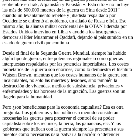
septiembre en Irak, Afganistán y Pakistán «. Esta cifra» no incluye
las más de 500.000 muertes de la guerra en Siria desde 2011”
cuando un levantamiento rebelde y jihadista respaldado por
Occidente se enfrentó al gobierno, un aliado de Rusia e Irán. Ese
mismo año, la alianza militar occidental de la OTAN liderada por
Estados Unidos intervino en Libia y ayudó a los insurgentes a
derrocar al líder Muammar el-Qaddafi, dejando al país sumido en un
estado de guerra civil que continua.
Desde el final de la Segunda Guerra Mundial, siempre ha habido
algún tipo de guerra, entre potencias regionales o como guerras
interpuestas respaldadas por las potencias imperialistas. Los costes
monetarios de la guerra son enormes, como lo demuestra el Instituto
Watson Brown, mientras que los costes humanos de la guerra son
incalculables, no solo las muertes y lesiones, sino también la
destrucción de viviendas, medios de subsistencia, privaciones y
enfermedades y los horrores de la migración. Las guerras son un
flagelo para la humanidad.
Pero ¿son beneficiosas para la economía capitalista? Esa es otra
pregunta. Los gobiernos y los políticos a menudo consideran
necesarias las guerras para preservar el control de su poder
capitalista sobre los recursos, la tierra, las ganancias, etc. Y los
gobiernos que trafican con la guerra siempre las presentan a sus
pueblos como necesarias para ‘salvar a la nación’ o ‘defender