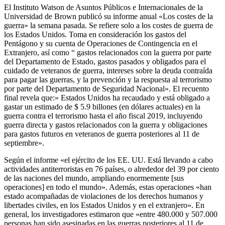
El Instituto Watson de Asuntos Públicos e Internacionales de la
Universidad de Brown publicó su informe anual «Los costes de la
guerra» la semana pasada. Se refiere solo a los costes de guerra de
los Estados Unidos. Toma en consideración los gastos del
Pentágono y su cuenta de Operaciones de Contingencia en el
Extranjero, así como “ gastos relacionados con la guerra por parte
del Departamento de Estado, gastos pasados y obligados para el
cuidado de veteranos de guerra, intereses sobre la deuda contraída
para pagar las guerras, y la prevención y la respuesta al terrorismo
por parte del Departamento de Seguridad Nacional». El recuento
final revela que:» Estados Unidos ha recaudado y está obligado a
gastar un estimado de $ 5.9 billones (en dólares actuales) en la
guerra contra el terrorismo hasta el año fiscal 2019, incluyendo
guerra directa y gastos relacionados con la guerra y obligaciones
para gastos futuros en veteranos de guerra posteriores al 11 de
septiembre».
Según el informe «el ejército de los EE. UU. Está llevando a cabo
actividades antiterroristas en 76 países, o alrededor del 39 por ciento
de las naciones del mundo, ampliando enormemente [sus
operaciones] en todo el mundo». Además, estas operaciones «han
estado acompañadas de violaciones de los derechos humanos y
libertades civiles, en los Estados Unidos y en el extranjero». En
general, los investigadores estimaron que «entre 480.000 y 507.000
personas han sido asesinadas en las guerras posteriores al 11 de