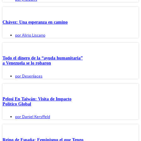
Chávez: Una esperanza en camino
por
Alirio Liscano
Todo el dinero de la “ayuda humanitaria”
a Venezuela se lo robaron
por
Desenlaces
Pelosi En Taiwán: Visita de Impacto
Político Global
por
Daniel Kersffeld
Reino de España: Feminismo el que Tengo