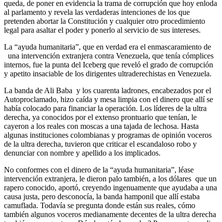
queda, de poner en evidencia la trama de corrupción que hoy enloda
al parlamento y revela las verdaderas intenciones de los que
pretenden abortar la Constitución y cualquier otro procedimiento
legal para asaltar el poder y ponerlo al servicio de sus intereses.
La “ayuda humanitaria”, que en verdad era el enmascaramiento de
una intervención extranjera contra Venezuela, que tenía cómplices
internos, fue la punta del Iceberg que reveló el grado de corrupción
y apetito insaciable de los dirigentes ultraderechistas en Venezuela.
La banda de Ali Baba y los cuarenta ladrones, encabezados por el
Autoproclamado, hizo caída y mesa limpia con el dinero que allí se
había colocado para financiar la operación. Los líderes de la ultra
derecha, ya conocidos por el extenso prontuario que tenían, le
cayeron a los reales con moscas a una tajada de lechosa. Hasta
algunas instituciones colombianas y programas de opinión voceros
de la ultra derecha, tuvieron que criticar el escandaloso robo y
denunciar con nombre y apellido a los implicados.
No conformes con el dinero de la “ayuda humanitaria”, léase
intervención extranjera, le dieron palo también, a los dólares que un
rapero conocido, aportó, creyendo ingenuamente que ayudaba a una
causa justa, pero desconocía, la banda hamponil que allí estaba
camuflada. Todavía se pregunta donde están sus reales, cómo
también algunos voceros medianamente decentes de la ultra derecha