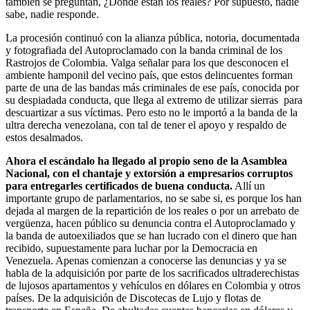
también se preguntan, ¿Dónde están los reales? Por supuesto, nadie
sabe, nadie responde.
La procesión continuó con la alianza pública, notoria, documentada
y fotografiada del Autoproclamado con la banda criminal de los
Rastrojos de Colombia. Valga señalar para los que desconocen el
ambiente hamponil del vecino país, que estos delincuentes forman
parte de una de las bandas más criminales de ese país, conocida por
su despiadada conducta, que llega al extremo de utilizar sierras para
descuartizar a sus víctimas. Pero esto no le importó a la banda de la
ultra derecha venezolana, con tal de tener el apoyo y respaldo de
estos desalmados.
Ahora el escándalo ha llegado al propio seno de la Asamblea
Nacional, con el chantaje y extorsión a empresarios corruptos
para entregarles certificados de buena conducta.
Allí un
importante grupo de parlamentarios, no se sabe si, es porque los han
dejada al margen de la repartición de los reales o por un arrebato de
vergüenza, hacen público su denuncia contra el Autoproclamado y
la banda de autoexiliados que se han lucrado con el dinero que han
recibido, supuestamente para luchar por la Democracia en
Venezuela. Apenas comienzan a conocerse las denuncias y ya se
habla de la adquisición por parte de los sacrificados ultraderechistas
de lujosos apartamentos y vehículos en dólares en Colombia y otros
países. De la adquisición de Discotecas de Lujo y flotas de