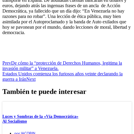
transporte en España. De abultadas cuentas bancarias en dólares y
euros, dejando atrás las ingenuas frases de un ancla de Acción
Democrática, ya fallecido que un día dijo: “En Venezuela no hay
razones para no robar”. Una lección de ética pública, muy bien
asimilada por el Autoproclamado y la banda de Auto exilados que
hoy se pavonean por el mundo, dando lecciones de moral, libertad y
democracia.
Prev
De cómo la “protección de Derechos Humanos, legitima la
invasión militar” a Venezuela.
Estados Unidos comienza los furiosos años veinte declarando la
guerra a Irán
Next
También te puede interesar
Luces y Sombras de la «Vía Democrática»
Al Socialismo
por
JACOBIN