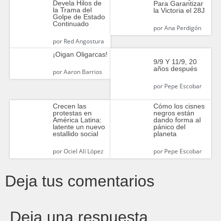
Devela Hilos de
Para Garantizar
la Trama del
la Victoria el 28J
Golpe de Estado
Continuado
por
Ana Perdigón
por
Red Angostura
¡Oigan Oligarcas!
9/9 Y 11/9, 20
años después
por
Aaron Barrios
por
Pepe Escobar
Crecen las
Cómo los cisnes
protestas en
negros están
América Latina:
dando forma al
latente un nuevo
pánico del
estallido social
planeta
por
Ociel Alí López
por
Pepe Escobar
Deja tus comentarios
Deja una respuesta