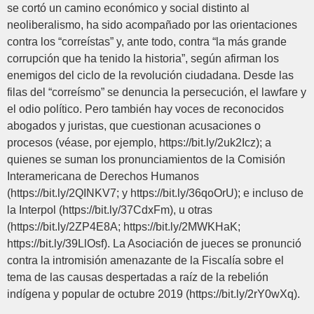
se cortó un camino económico y social distinto al
neoliberalismo, ha sido acompañado por las orientaciones
contra los “correístas” y, ante todo, contra “la más grande
corrupción que ha tenido la historia”, según afirman los
enemigos del ciclo de la revolución ciudadana. Desde las
filas del “correísmo” se denuncia la persecución, el lawfare y
el odio político. Pero también hay voces de reconocidos
abogados y juristas, que cuestionan acusaciones o
procesos (véase, por ejemplo, https://bit.ly/2uk2Icz); a
quienes se suman los pronunciamientos de la Comisión
Interamericana de Derechos Humanos
(https://bit.ly/2QINKV7; y https://bit.ly/36qoOrU); e incluso de
la Interpol (https://bit.ly/37CdxFm), u otras
(https://bit.ly/2ZP4E8A; https://bit.ly/2MWKHaK;
https://bit.ly/39LlOsf). La Asociación de jueces se pronunció
contra la intromisión amenazante de la Fiscalía sobre el
tema de las causas despertadas a raíz de la rebelión
indígena y popular de octubre 2019 (https://bit.ly/2rY0wXq).