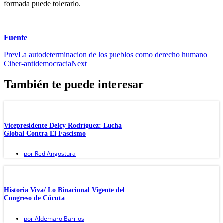
formada puede tolerarlo.
Fuente
Prev
La autodeterminacion de los pueblos como derecho humano
Ciber-antidemocracia
Next
También te puede interesar
Vicepresidente Delcy Rodríguez: Lucha
Global Contra El Fascismo
por
Red Angostura
Historia Viva/ Lo Binacional Vigente del
Congreso de Cúcuta
por
Aldemaro Barrios