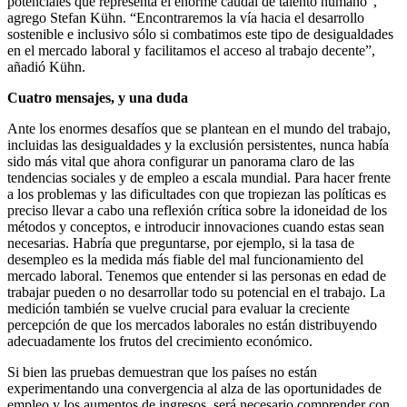
potenciales que representa el enorme caudal de talento humano”,
agrego Stefan Kühn. “Encontraremos la vía hacia el desarrollo
sostenible e inclusivo sólo si combatimos este tipo de desigualdades
en el mercado laboral y facilitamos el acceso al trabajo decente”,
añadió Kühn.
Cuatro mensajes, y una duda
Ante los enormes desafíos que se plantean en el mundo del trabajo,
incluidas las desigualdades y la exclusión persistentes, nunca había
sido más vital que ahora configurar un panorama claro de las
tendencias sociales y de empleo a escala mundial. Para hacer frente
a los problemas y las dificultades con que tropiezan las políticas es
preciso llevar a cabo una reflexión crítica sobre la idoneidad de los
métodos y conceptos, e introducir innovaciones cuando estas sean
necesarias. Habría que preguntarse, por ejemplo, si la tasa de
desempleo es la medida más fiable del mal funcionamiento del
mercado laboral. Tenemos que entender si las personas en edad de
trabajar pueden o no desarrollar todo su potencial en el trabajo. La
medición también se vuelve crucial para evaluar la creciente
percepción de que los mercados laborales no están distribuyendo
adecuadamente los frutos del crecimiento económico.
Si bien las pruebas demuestran que los países no están
experimentando una convergencia al alza de las oportunidades de
empleo y los aumentos de ingresos, será necesario comprender con