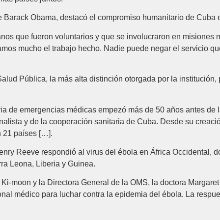
e Barack Obama, destacó el compromiso humanitario de Cuba en
nos que fueron voluntarios y que se involucraron en misiones mu
ciamos mucho el trabajo hecho. Nadie puede negar el servicio q
d Pública, la más alta distinción otorgada por la institución, p
eria de emergencias médicas empezó más de 50 años antes de l
ionalista y de la cooperación sanitaria de Cuba. Desde su creac
 21 países […].
nry Reeve respondió al virus del ébola en África Occidental, 
ra Leona, Liberia y Guinea.
Ki-moon y la Directora General de la OMS, la doctora Margaret
al médico para luchar contra la epidemia del ébola. La respue