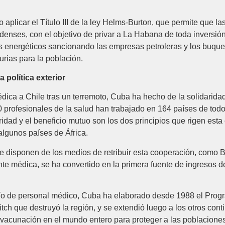
aplicar el Título III de la ley Helms-Burton, que permite que l
denses, con el objetivo de privar a La Habana de toda inversió
 energéticos sancionando las empresas petroleras y los buques
rias para la población.
 política exterior
ica a Chile tras un terremoto, Cuba ha hecho de la solidaridad 
00 profesionales de la salud han trabajado en 164 países de to
dad y el beneficio mutuo son los dos principios que rigen esta c
algunos países de África.
e disponen de los medios de retribuir esta cooperación, como Br
e médica, se ha convertido en la primera fuente de ingresos de l
o de personal médico, Cuba ha elaborado desde 1988 el Progra
itch que destruyó la región, y se extendió luego a los otros con
acunación en el mundo entero para proteger a las poblaciones 