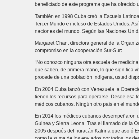
beneficiado de este programa que ha ofrecido 
También en 1998 Cuba creó la Escuela Latinoa
Tercer Mundo e incluso de Estados Unidos. Así,
naciones del mundo. Según las Naciones Unid
Margaret Chan, directora general de la Organiza
compromiso en la cooperación Sur-Sur:
“No conozco ninguna otra escuela de medicina 
que saben, de primera mano, lo que significa vi
procede de una población indígena, usted dispo
En 2004 Cuba lanzó con Venezuela la Operación
tienen los recursos para operarse. Desde esa f
médicos cubanos. Ningún otro país en el mundo
En 2014 los médicos cubanos desempeñaron un p
Guinea y Sierra Leona. Tras el llamado de la
2005 después del huracán Katrina que asoló Est
como la suma de los enviados por todos los de