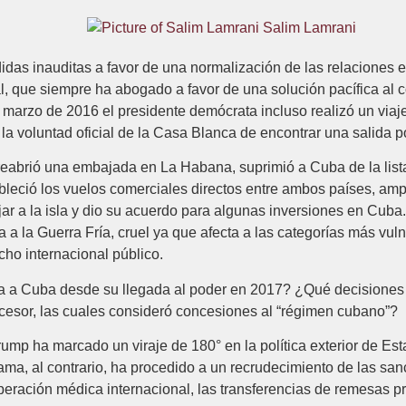
Salim Lamrani
as inauditas a favor de una normalización de las relaciones e
, que siempre ha abogado a favor de una solución pacífica al 
arzo de 2016 el presidente demócrata incluso realizó un viaje 
la voluntad oficial de la Casa Blanca de encontrar una salida po
abrió una embajada en La Habana, suprimió a Cuba de la lista 
leció los vuelos comerciales directos entre ambos países, ampli
ar a la isla y dio su acuerdo para algunas inversiones en Cub
a a la Guerra Fría, cruel ya que afecta a las categorías más vul
cho internacional público.
cia a Cuba desde su llegada al poder en 2017? ¿Qué decision
ecesor, las cuales consideró concesiones al “régimen cubano”?
ump ha marcado un viraje de 180° en la política exterior de Es
ama, al contrario, ha procedido a un recrudecimiento de las sanc
ooperación médica internacional, las transferencias de remesas