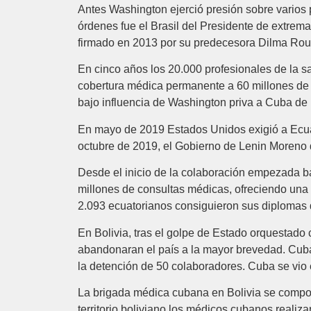
Antes Washington ejerció presión sobre varios 
órdenes fue el Brasil del Presidente de extrem
firmado en 2013 por su predecesora Dilma Rou
En cinco años los 20.000 profesionales de la s
cobertura médica permanente a 60 millones de b
bajo influencia de Washington priva a Cuba de 
En mayo de 2019 Estados Unidos exigió a Ecua
octubre de 2019, el Gobierno de Lenin Moreno 
Desde el inicio de la colaboración empezada ba
millones de consultas médicas, ofreciendo una 
2.093 ecuatorianos consiguieron sus diplomas
En Bolivia, tras el golpe de Estado orquestad
abandonaran el país a la mayor brevedad. Cuba 
la detención de 50 colaboradores. Cuba se vio 
La brigada médica cubana en Bolivia se compon
territorio boliviano los médicos cubanos realiz