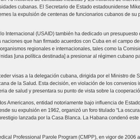
idades cubanas. El Secretario de Estado estadounidense Mike Po
iernes la expulsión de centenas de funcionarios cubanos de su 
lo Internacional (USAID) también ha dedicado un presupuesto de
s naciones que han firmado acuerdos con Cuba en el campo de 
 organismos regionales e internacionales, tales como la Comi
s [una política destinada] a presionar al régimen cubano par
er visas a la delegación cubana, dirigida por el Ministro de S
na de la Salud. Esta decisión, en violación de los convenios i
ria de salud y presentara su punto de vista sobre la cooperaci
os Americanos, entidad notoriamente bajo influencia de Estad
de su expulsión en 1962, organizó un foro titulado “La oscura
restigio lanzada por la Casa Blanca. La Habana condenó este 
ical Professional Parole Program (CMPP), en vigor de 2006 a 2