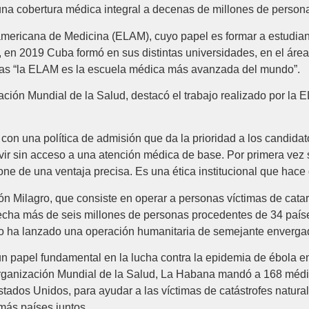
una cobertura médica integral a decenas de millones de person
mericana de Medicina (ELAM), cuyo papel es formar a estudian
 en 2019 Cuba formó en sus distintas universidades, en el áre
as “la ELAM es la escuela médica más avanzada del mundo”.
ción Mundial de la Salud, destacó el trabajo realizado por la E
con una política de admisión que da la prioridad a los candid
vir sin acceso a una atención médica de base. Por primera vez s
ne de una ventaja precisa. Es una ética institucional que hace 
 Milagro, que consiste en operar a personas víctimas de catar
echa más de seis millones de personas procedentes de 34 países
 ha lanzado una operación humanitaria de semejante envergadu
apel fundamental en la lucha contra la epidemia de ébola en el
 Organización Mundial de la Salud, La Habana mandó a 168 méd
ados Unidos, para ayudar a las víctimas de catástrofes natura
más países juntos.