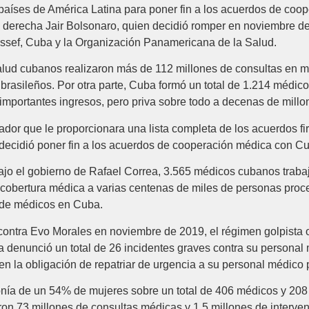
países de América Latina para poner fin a los acuerdos de coope
a derecha Jair Bolsonaro, quien decidió romper en noviembre de 
ssef, Cuba y la Organización Panamericana de la Salud.
alud cubanos realizaron más de 112 millones de consultas en m
rasileños. Por otra parte, Cuba formó un total de 1.214 médico
importantes ingresos, pero priva sobre todo a decenas de mill
dor que le proporcionara una lista completa de los acuerdos 
decidió poner fin a los acuerdos de cooperación médica con Cu
jo el gobierno de Rafael Correa, 3.565 médicos cubanos trabaja
cobertura médica a varias centenas de miles de personas proce
 de médicos en Cuba.
o contra Evo Morales en noviembre de 2019, el régimen golpista
denunció un total de 26 incidentes graves contra su personal m
en la obligación de repatriar de urgencia a su personal médico
ía de un 54% de mujeres sobre un total de 406 médicos y 208 p
aron 73 millones de consultas médicas y 1,5 millones de interven