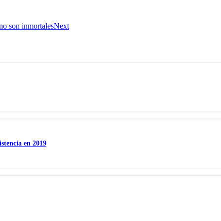
 no son inmortales
Next
istencia en 2019