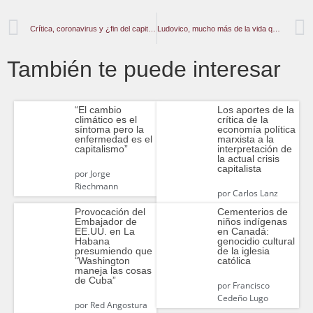
Crítica, coronavirus y ¿fin del capitalismo?
Ludovico, mucho más de la vida que de la muerte somos
También te puede interesar
“El cambio
Los aportes de la
climático es el
crítica de la
síntoma pero la
economía política
enfermedad es el
marxista a la
capitalismo”
interpretación de
la actual crisis
capitalista
por
Jorge
Riechmann
por
Carlos Lanz
Provocación del
Cementerios de
Embajador de
niños indígenas
EE.UU. en La
en Canadá:
Habana
genocidio cultural
presumiendo que
de la iglesia
“Washington
católica
maneja las cosas
de Cuba”
por
Francisco
Cedeño Lugo
por
Red Angostura