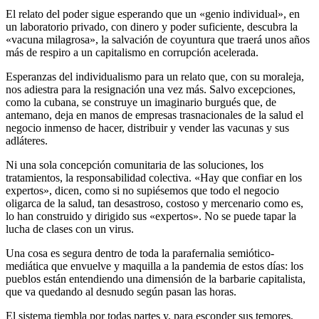
El relato del poder sigue esperando que un «genio individual», en
un laboratorio privado, con dinero y poder suficiente, descubra la
«vacuna milagrosa», la salvación de coyuntura que traerá unos años
más de respiro a un capitalismo en corrupción acelerada.
Esperanzas del individualismo para un relato que, con su moraleja,
nos adiestra para la resignación una vez más. Salvo excepciones,
como la cubana, se construye un imaginario burgués que, de
antemano, deja en manos de empresas trasnacionales de la salud el
negocio inmenso de hacer, distribuir y vender las vacunas y sus
adláteres.
Ni una sola concepción comunitaria de las soluciones, los
tratamientos, la responsabilidad colectiva. «Hay que confiar en los
expertos», dicen, como si no supiésemos que todo el negocio
oligarca de la salud, tan desastroso, costoso y mercenario como es,
lo han construido y dirigido sus «expertos». No se puede tapar la
lucha de clases con un virus.
Una cosa es segura dentro de toda la parafernalia semiótico-
mediática que envuelve y maquilla a la pandemia de estos días: los
pueblos están entendiendo una dimensión de la barbarie capitalista,
que va quedando al desnudo según pasan las horas.
El sistema tiembla por todas partes y, para esconder sus temores,