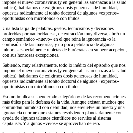
impone el nuevo coronavirus (y en general las amenazas a la salud
púbica), habríamos de exigirnos dosis generosas de humildad,
opuestas radicalmente al tonito doctoral de algunos «expertos»
oportunistas con micrófonos o con títulos
Una lista larga de palabras, gestos, tecnicismos y decisiones
proferidas por «autoridades», de extracción muy diversa, abrió un
campo semántico «nuevo» en el que reina la ignorancia -o la
confusión- de las mayorías, y no poca petulancia de algunas
minorías especialmente repletas de burócratas en su peor acepción,
con sus honrosas excepciones.
Sabiendo, muy relativamente, todo lo inédito del episodio que nos
impone el nuevo coronavirus (y en general las amenazas a la salud
púbica), habríamos de exigirnos dosis generosas de humildad,
opuestas radicalmente al tonito doctoral de algunos «expertos»
oportunistas con micrófonos o con títulos.
Eso no implica suspender «lo categórico» de las recomendaciones
más útiles para la defensa de la vida. Aunque existan muchos que
confundan humildad con debilidad, nos envuelve un miedo y una
ignorancia enorme que estamos resolviendo planetariamente con
ayuda de algunos talentos científicos no serviles al sistema
capitalista. Y algunos «vivos» se aprovechan de eso.