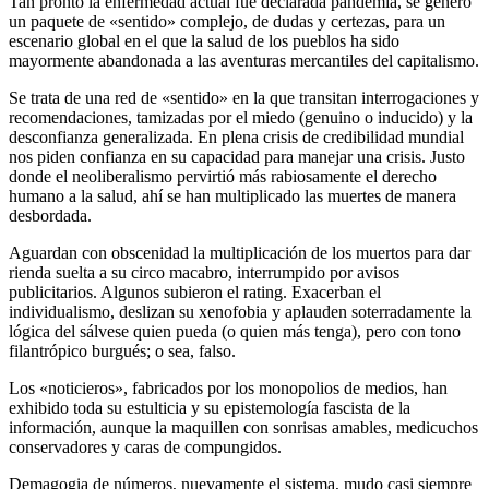
Tan pronto la enfermedad actual fue declarada pandemia, se generó
un paquete de «sentido» complejo, de dudas y certezas, para un
escenario global en el que la salud de los pueblos ha sido
mayormente abandonada a las aventuras mercantiles del capitalismo.
Se trata de una red de «sentido» en la que transitan interrogaciones y
recomendaciones, tamizadas por el miedo (genuino o inducido) y la
desconfianza generalizada. En plena crisis de credibilidad mundial
nos piden confianza en su capacidad para manejar una crisis. Justo
donde el neoliberalismo pervirtió más rabiosamente el derecho
humano a la salud, ahí se han multiplicado las muertes de manera
desbordada.
Aguardan con obscenidad la multiplicación de los muertos para dar
rienda suelta a su circo macabro, interrumpido por avisos
publicitarios. Algunos subieron el rating. Exacerban el
individualismo, deslizan su xenofobia y aplauden soterradamente la
lógica del sálvese quien pueda (o quien más tenga), pero con tono
filantrópico burgués; o sea, falso.
Los «noticieros», fabricados por los monopolios de medios, han
exhibido toda su estulticia y su epistemología fascista de la
información, aunque la maquillen con sonrisas amables, medicuchos
conservadores y caras de compungidos.
Demagogia de números, nuevamente el sistema, mudo casi siempre