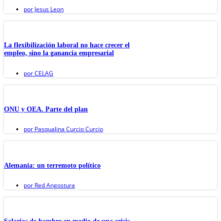
por
Jesus Leon
La flexibilización laboral no hace crecer el
empleo, sino la ganancia empresarial
por
CELAG
ONU y OEA. Parte del plan
por
Pasqualina Curcio Curcio
Alemania: un terremoto político
por
Red Angostura