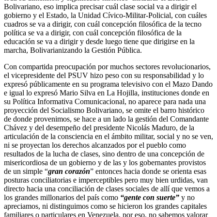
Bolivariano, eso implica precisar cuál clase social va a dirigir el
gobierno y el Estado, la Unidad Cívico-Militar-Policial, con cuáles
cuadros se va a dirigir, con cuál concepción filosófica de la tecno
política se va a dirigir, con cuál concepción filosófica de la
educación se va a dirigir y desde luego tiene que dirigirse en la
marcha, Bolivarianizando la Gestión Pública.
Con compartida preocupación por muchos sectores revolucionarios,
el vicepresidente del PSUV hizo peso con su responsabilidad y lo
expresó públicamente en su programa televisivo con el Mazo Dando
e igual lo expresó Mario Silva en La Hojilla, instituciones donde en
su Política Informativa Comunicacional, no aparece para nada una
proyección del Socialismo Bolivariano, se omite el barro histórico
de donde provenimos, se hace a un lado la gestión del Comandante
Chávez y del desempeño del presidente Nicolás Maduro, de la
articulación de la consciencia en el ámbito militar, social y no se ven,
ni se proyectan los derechos alcanzados por el pueblo como
resultados de la lucha de clases, sino dentro de una concepción de
misericordiosa de un gobierno y de las y los gobernantes provistos
de un simple “
gran corazón
” entonces hacia donde se orienta esas
posturas conciliatorias e imperceptibles pero muy bien urdidas, van
directo hacia una conciliación de clases sociales de allí que vemos a
los grandes millonarios del país como
“gente con suerte”
y no
apreciamos, ni distinguimos como se hicieron los grandes capitales
familiares o particulares en Venezuela, por eso, no sabemos valorar