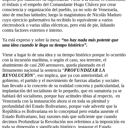
el énfasis y el empeño del Comandante Hugo Chávez por crear
consciencia y organización del pueblo, ya no solo de Venezuela,
sino de muchas latitudes; luego la magistratura de Nicolás Maduro
cuyo ejercicio gubernativo ha recibido lo equivalente a varios
electroshock o varias sillas eléctricas, pero está de pie, lidiando
contra factores externos e interno.
Ya está expreso y sobre la mesa:
“no hay nada más potente que
una idea cuando le llega su tiempo histórico”.
Viene a lugar lo de una idea y su tiempo histórico porque lo ocurrido
con la incursión marítima, o según el caso, sea terrestre, el
abatimiento de casi 200 aeronaves, queda plasmado en el
firmamento nacional la sentencia “
PROFUNDIZAR LA
REVOLUCIÓN
”, eso implica, que ya con anterioridad, el
gobierno, el partido y el movimiento de fuerzas aliadas y sociales
han llevado a lo concreto de su realidad concreta y particularidad, la
implantación del socialismo de lo pequeño, que en sumatoria ya se
hablará del socialismo, porque hay actitudes tibias al respecto, en
Venezuela con la instauración ahora si en toda su plenitud y
profundidad del Estado Bolivariano, porque vale advertir que la
República es Bolivariana en lo conceptual pero estaba ausente el
Estado Bolivariano, hay razones más que suficiente que cuando
decimos Profundizar la Revolución nos referimos a la imposición en
toda su dimensión y significado histórico instaurar el Estado