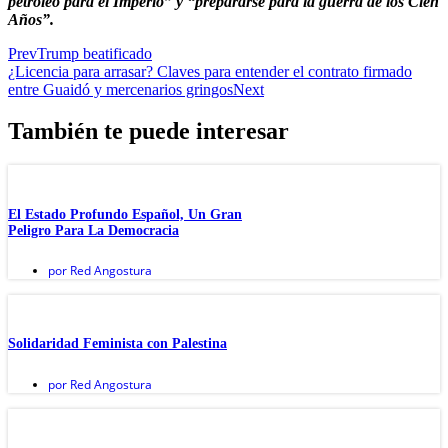
petróleo para el Imperio” y “prepararse para la guerra de los Cien
Años”.
Prev
Trump beatificado
¿Licencia para arrasar? Claves para entender el contrato firmado
entre Guaidó y mercenarios gringos
Next
También te puede interesar
El Estado Profundo Español, Un Gran
Peligro Para La Democracia
por
Red Angostura
Solidaridad Feminista con Palestina
por
Red Angostura