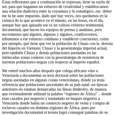
Estas reflexiones que a continuación se expresan, tiene su razón de
ser, para que hagamos un esfuerzo de creatividad y establezcamos
una relación dialéctica entre la coyuntura y lo estratégico, ese deber
me lo he auto impuesto, dado que hay veces, nos quedamos en la
crónica de lo que acontece en el minuto, en las horas, en el día,
aunque hay que aplaudir ese es un valioso esfuerzo testimonial,
documental, que hacen los equipos de prensa y analistas, pero
necesitamos que alguien, algunas y algunos, coadyuvemos,
tributemos a ese esfuerzo cotidiano y establecer conexiones, como
por ejemplo, qué tiene que ver la población de Chuao con la derrota
del Imperio en Vietnam; Chuao y la geoestrategia imperial actual,
pero también Chuao y demás poblaciones asentadas en las
intrincadas zonas costeras con la geoestrategia de resistencia de
nuestras poblaciones negras con respecto al Imperio español.
Me enteré muchos años después que colega africano vino a
Venezuela a documentar su tesis doctoral sobre las poblaciones
negras asentadas en algunas costas venezolanas, donde ya tenía
referencia que poblaciones ancestrales de su país natal -en épocas
anteriores no estaban demarcadas las líneas limítrofes, de manera
que eventualmente utilizaré la palabra “regiones de África” – donde
eran cazados por negreros y trasladado en buques negreros a
Venezuela donde había un comercio negrero de venta y compra de
esclavos cazados en distintas regiones de África, pues por
investigación documental el tesista logró conseguir palabras de su