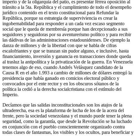
imperio y de la oligarquía del patio, es presentar férrea oposición al
tránsito a la 5ta. República y el cumplimiento de todo el desempeño
jurídico contenido en el texto constitucional para Refundar la
República, porque su estrategia de superviviencia es crear la
ingobernabilidad para responder a un cada vez escaso segmento
social que le queda de membresía porque han decepcionado a sus
seguidores y seguidoras por su aventurerismo político y para recibir
las dádivas de las administraciones estadounidenses. De ejemplo la
danza de millones y de la libertad con que se habla de cifras
escalofriantes y que se tranzan sin pudor alguno, e inclusive, hasta
financiamiento, inversión y ganancia en transacciones donde queda
al trasluz la antipolítica y la privatización de la guerra. En Venezuela
tenemos algo de eso, cuando Andrés Velásquez candidato de la
Causa R en el año 1.993 a cambio de millones de dólares entregó la
presidencia que había ganado en comicios electoral público y
convocados por el ente rector y en los obscuros sótanos de la
política la cedió a la derecha socialcristiana con el estímulo del
Imperio.
Decíamos que las salidas inconstitucionales son los atajos de la
ultraderecha, esa es la plataforma de lucha de los de la acera del
frente, pero la sociedad venezolana y el mundo puede tener la plena
seguridad, como la garantía, que desde la Revolución se ha luchado
en conjunción con el pueblo conscientemente organizado contra
todas clases de fantasmas, los visibles y los ocultos, para beneficiar y