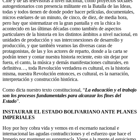
Cine y de las televisoras a nivel nacional, como proyectos sociales
autogestionarios con presencia militante en la Batalla de las Ideas,
todas y todos tienen de donde poder hacer películas, documentales,
micros estelares de un minuto, de cinco, de diez, de media hora,
pero hay que sistematizar en la gran pantalla y en la chica lo
acontecido en las últimas décadas como también de aspectos
particulares de la historia en los distintos ámbitos a nivel nacional, en
unidades de producción y sus interconexiones de desarrollo y
producción, y que también veamos las diversas caras de
protagonistas, de las y los actores de reparto, donde a la carta se
podrán tener y contar nuestra historia reciente, esto sin dejar por
fuera, el canto, la música y demás manifestaciones culturales, en
definitiva…, toda Revolución verdadera es cultural, es la historia
misma, nuestra Revolución entonces, es cultural, es la narración,
interpretación y construcción histórica.
Como dicta nuestro texto constitucional, “
La educación y el trabajo
son los procesos fundamentales para alcanzar los fines del
Estado
”.
INSTAURAR EL ESTADO BOLIVARIANO ANTE PLANES
IMPERIALES
Hoy por hoy cobra vida y vemos en el escenario nacional e
internacional las agudas contradicciones y el esfuerzo que hace el
Imperio por mantener su supremacía. Viene a la mente el estoicismo,