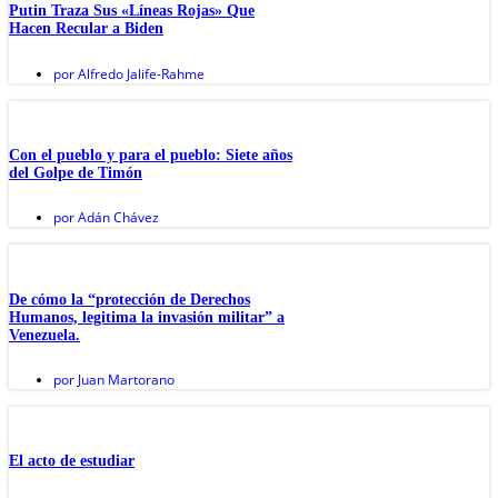
Putin Traza Sus «Líneas Rojas» Que
Hacen Recular a Biden
por
Alfredo Jalife-Rahme
Con el pueblo y para el pueblo: Siete años
del Golpe de Timón
por
Adán Chávez
De cómo la “protección de Derechos
Humanos, legitima la invasión militar” a
Venezuela.
por
Juan Martorano
El acto de estudiar