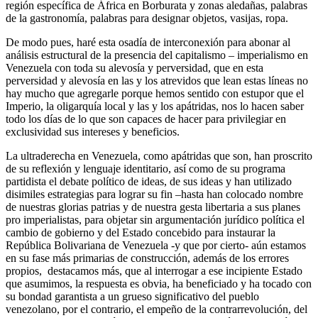
región específica de África en Borburata y zonas aledañas, palabras
de la gastronomía, palabras para designar objetos, vasijas, ropa.
De modo pues, haré esta osadía de interconexión para abonar al
análisis estructural de la presencia del capitalismo – imperialismo en
Venezuela con toda su alevosía y perversidad, que en esta
perversidad y alevosía en las y los atrevidos que lean estas líneas no
hay mucho que agregarle porque hemos sentido con estupor que el
Imperio, la oligarquía local y las y los apátridas, nos lo hacen saber
todo los días de lo que son capaces de hacer para privilegiar en
exclusividad sus intereses y beneficios.
La ultraderecha en Venezuela, como apátridas que son, han proscrito
de su reflexión y lenguaje identitario, así como de su programa
partidista el debate político de ideas, de sus ideas y han utilizado
disimiles estrategias para lograr su fin –hasta han colocado nombre
de nuestras glorias patrias y de nuestra gesta libertaria a sus planes
pro imperialistas, para objetar sin argumentación jurídico política el
cambio de gobierno y del Estado concebido para instaurar la
República Bolivariana de Venezuela -y que por cierto- aún estamos
en su fase más primarias de construcción, además de los errores
propios, destacamos más, que al interrogar a ese incipiente Estado
que asumimos, la respuesta es obvia, ha beneficiado y ha tocado con
su bondad garantista a un grueso significativo del pueblo
venezolano, por el contrario, el empeño de la contrarrevolución, del