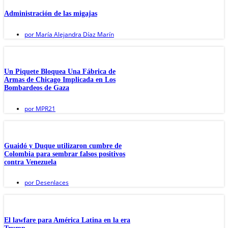
Administración de las migajas
por
María Alejandra Díaz Marín
Un Piquete Bloquea Una Fábrica de
Armas de Chicago Implicada en Los
Bombardeos de Gaza
por
MPR21
Guaidó y Duque utilizaron cumbre de
Colombia para sembrar falsos positivos
contra Venezuela
por
Desenlaces
El lawfare para América Latina en la era