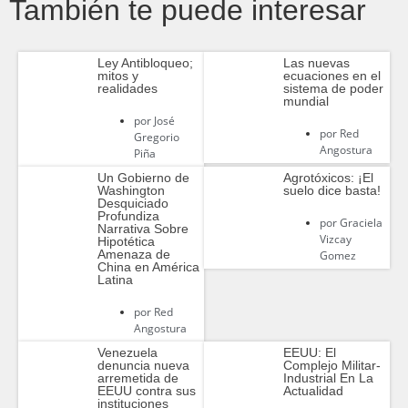
También te puede interesar
Ley Antibloqueo;
Las nuevas
mitos y
ecuaciones en el
realidades
sistema de poder
mundial
por
José
por
Red
Gregorio
Angostura
Piña
Un Gobierno de
Agrotóxicos: ¡El
Washington
suelo dice basta!
Desquiciado
Profundiza
por
Graciela
Narrativa Sobre
Vizcay
Hipotética
Amenaza de
Gomez
China en América
Latina
por
Red
Angostura
Venezuela
EEUU: El
denuncia nueva
Complejo Militar-
arremetida de
Industrial En La
EEUU contra sus
Actualidad
instituciones