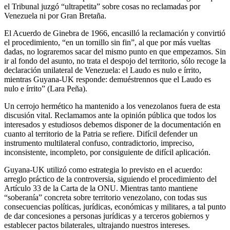
el Tribunal juzgó “ultrapetita” sobre cosas no reclamadas por
Venezuela ni por Gran Bretaña.
El Acuerdo de Ginebra de 1966, encasilló la reclamación y convirtió
el procedimiento, “en un tornillo sin fin”, al que por más vueltas
dadas, no lograremos sacar del mismo punto en que empezamos. Sin
ir al fondo del asunto, no trata el despojo del territorio, sólo recoge la
declaración unilateral de Venezuela: el Laudo es nulo e írrito,
mientras Guyana-UK responde: demuéstrennos que el Laudo es
nulo e írrito” (Lara Peña).
Un cerrojo hermético ha mantenido a los venezolanos fuera de esta
discusión vital. Reclamamos ante la opinión pública que todos los
interesados y estudiosos debemos disponer de la documentación en
cuanto al territorio de la Patria se refiere. Difícil defender un
instrumento multilateral confuso, contradictorio, impreciso,
inconsistente, incompleto, por consiguiente de difícil aplicación.
Guyana-UK utilizó como estrategia lo previsto en el acuerdo:
arreglo práctico de la controversia, siguiendo el procedimiento del
Artículo 33 de la Carta de la ONU. Mientras tanto mantiene
“soberanía” concreta sobre territorio venezolano, con todas sus
consecuencias políticas, jurídicas, económicas y militares, a tal punto
de dar concesiones a personas jurídicas y a terceros gobiernos y
establecer pactos bilaterales, ultrajando nuestros intereses.