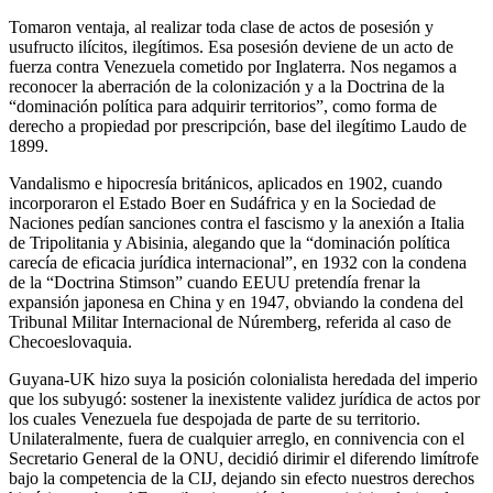
Tomaron ventaja, al realizar toda clase de actos de posesión y
usufructo ilícitos, ilegítimos. Esa posesión deviene de un acto de
fuerza contra Venezuela cometido por Inglaterra. Nos negamos a
reconocer la aberración de la colonización y a la Doctrina de la
“dominación política para adquirir territorios”, como forma de
derecho a propiedad por prescripción, base del ilegítimo Laudo de
1899.
Vandalismo e hipocresía británicos, aplicados en 1902, cuando
incorporaron el Estado Boer en Sudáfrica y en la Sociedad de
Naciones pedían sanciones contra el fascismo y la anexión a Italia
de Tripolitania y Abisinia, alegando que la “dominación política
carecía de eficacia jurídica internacional”, en 1932 con la condena
de la “Doctrina Stimson” cuando EEUU pretendía frenar la
expansión japonesa en China y en 1947, obviando la condena del
Tribunal Militar Internacional de Núremberg, referida al caso de
Checoeslovaquia.
Guyana-UK hizo suya la posición colonialista heredada del imperio
que los subyugó: sostener la inexistente validez jurídica de actos por
los cuales Venezuela fue despojada de parte de su territorio.
Unilateralmente, fuera de cualquier arreglo, en connivencia con el
Secretario General de la ONU, decidió dirimir el diferendo limítrofe
bajo la competencia de la CIJ, dejando sin efecto nuestros derechos