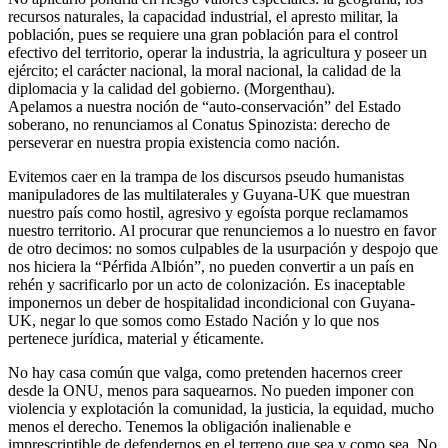
recursos naturales, la capacidad industrial, el apresto militar, la
población, pues se requiere una gran población para el control
efectivo del territorio, operar la industria, la agricultura y poseer un
ejército; el carácter nacional, la moral nacional, la calidad de la
diplomacia y la calidad del gobierno. (Morgenthau).
Apelamos a nuestra noción de “auto-conservación” del Estado
soberano, no renunciamos al Conatus Spinozista: derecho de
perseverar en nuestra propia existencia como nación.
Evitemos caer en la trampa de los discursos pseudo humanistas
manipuladores de las multilaterales y Guyana-UK que muestran
nuestro país como hostil, agresivo y egoísta porque reclamamos
nuestro territorio. Al procurar que renunciemos a lo nuestro en favor
de otro decimos: no somos culpables de la usurpación y despojo que
nos hiciera la “Pérfida Albión”, no pueden convertir a un país en
rehén y sacrificarlo por un acto de colonización. Es inaceptable
imponernos un deber de hospitalidad incondicional con Guyana-
UK, negar lo que somos como Estado Nación y lo que nos
pertenece jurídica, material y éticamente.
No hay casa común que valga, como pretenden hacernos creer
desde la ONU, menos para saquearnos. No pueden imponer con
violencia y explotación la comunidad, la justicia, la equidad, mucho
menos el derecho. Tenemos la obligación inalienable e
imprescriptible de defendernos en el terreno que sea y como sea. No