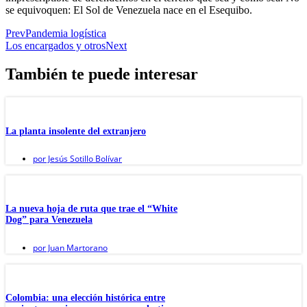
se equivoquen: El Sol de Venezuela nace en el Esequibo.
Prev
Pandemia logística
Los encargados y otros
Next
También te puede interesar
La planta insolente del extranjero
por
Jesús Sotillo Bolívar
La nueva hoja de ruta que trae el “White
Dog” para Venezuela
por
Juan Martorano
Colombia: una elección histórica entre