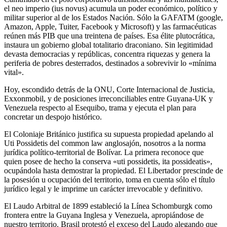
el neo imperio (ius novus) acumula un poder económico, político y
militar superior al de los Estados Nación. Sólo la GAFATM (google,
Amazon, Apple, Tuiter, Facebook y Microsoft) y las farmacéuticas
reúnen más PIB que una treintena de países. Esa élite plutocrática,
instaura un gobierno global totalitario draconiano. Sin legitimidad
devasta democracias y repúblicas, concentra riquezas y genera la
periferia de pobres desterrados, destinados a sobrevivir lo «mínima
vital».
Hoy, escondido detrás de la ONU, Corte Internacional de Justicia,
Exxonmobil, y de posiciones irreconciliables entre Guyana-UK y
Venezuela respecto al Esequibo, trama y ejecuta el plan para
concretar un despojo histórico.
El Coloniaje Británico justifica su supuesta propiedad apelando al
Uti Possidetis del common law anglosajón, nosotros a la norma
jurídica político-territorial de Bolívar. La primera reconoce que
quien posee de hecho la conserva «uti possidetis, ita possideatis»,
ocupándola hasta demostrar la propiedad. El Libertador prescinde de
la posesión u ocupación del territorio, toma en cuenta sólo el título
jurídico legal y le imprime un carácter irrevocable y definitivo.
El Laudo Arbitral de 1899 estableció la Línea Schomburgk como
frontera entre la Guyana Inglesa y Venezuela, apropiándose de
nuestro territorio. Brasil protestó el exceso del Laudo alegando que