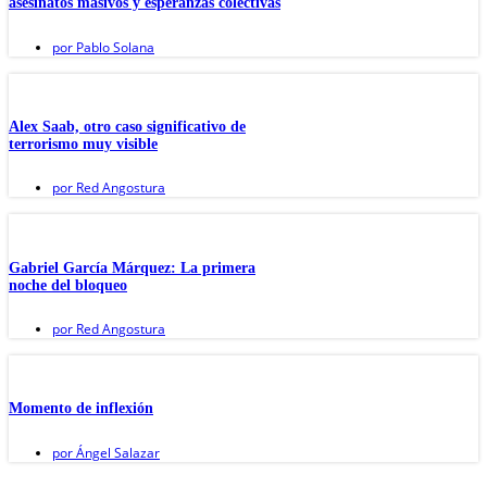
asesinatos masivos y esperanzas colectivas
por
Pablo Solana
Alex Saab, otro caso significativo de
terrorismo muy visible
por
Red Angostura
Gabriel García Márquez: La primera
noche del bloqueo
por
Red Angostura
Momento de inflexión
por
Ángel Salazar