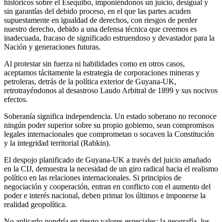
históricos sobre el Esequibo, imponiéndonos un juicio, desigual y
sin garantías del debido proceso, en el que las partes acuden
supuestamente en igualdad de derechos, con riesgos de perder
nuestro derecho, debido a una defensa técnica que creemos es
inadecuada, fracaso de significado estruendoso y devastador para la
Nación y generaciones futuras.
Al protestar sin fuerza ni habilidades como en otros casos,
aceptamos tácitamente la estrategia de corporaciones mineras y
petroleras, detrás de la política exterior de Guyana-UK,
retrotrayéndonos al desastroso Laudo Arbitral de 1899 y sus nocivos
efectos.
Soberanía significa independencia. Un estado soberano no reconoce
ningún poder superior sobre su propio gobierno, sean compromisos
legales internacionales que comprometan o socaven la Constitución
y la integridad territorial (Rabkin).
El despojo planificado de Guyana-UK a través del juicio amañado
en la CIJ, demuestra la necesidad de un giro radical hacia el realismo
político en las relaciones internacionales. Si principios de
negociación y cooperación, entran en conflicto con el aumento del
poder e interés nacional, deben primar los últimos e imponerse la
realidad geopolítica.
No aplicarlo pondría en riesgo valores especiales: la geografía, los