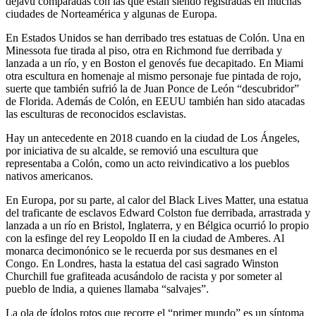
dejavú comparadas con las que están siendo registradas en muchas
ciudades de Norteamérica y algunas de Europa.
En Estados Unidos se han derribado tres estatuas de Colón. Una en
Minessota fue tirada al piso, otra en Richmond fue derribada y
lanzada a un río, y en Boston el genovés fue decapitado. En Miami
otra escultura en homenaje al mismo personaje fue pintada de rojo,
suerte que también sufrió la de Juan Ponce de León “descubridor”
de Florida. Además de Colón, en EEUU también han sido atacadas
las esculturas de reconocidos esclavistas.
Hay un antecedente en 2018 cuando en la ciudad de Los Ángeles,
por iniciativa de su alcalde, se removió una escultura que
representaba a Colón, como un acto reivindicativo a los pueblos
nativos americanos.
En Europa, por su parte, al calor del Black Lives Matter, una estatua
del traficante de esclavos Edward Colston fue derribada, arrastrada y
lanzada a un río en Bristol, Inglaterra, y en Bélgica ocurrió lo propio
con la esfinge del rey Leopoldo II en la ciudad de Amberes. Al
monarca decimonónico se le recuerda por sus desmanes en el
Congo. En Londres, hasta la estatua del casi sagrado Winston
Churchill fue grafiteada acusándolo de racista y por someter al
pueblo de lndia, a quienes llamaba “salvajes”.
La ola de ídolos rotos que recorre el “primer mundo” es un síntoma