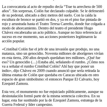
La convocatoria al acto de repudio decía “Trae tu arrechera de 500
años”. Sin sorpresas, Colón fue declarado culpable. Se le defenestró
de su pedestal, ubicado a diez metros del suelo. Con la caída la
escultura de bronce se partió en dos, y ya en el piso fue pintada de
rojo y arrastrada hasta el Teatro Teresa Carreño, donde fue colgada a
modo de ahorcamiento. Dentro del teatro el presidente Hugo
Chávez encabezaba un acto público. Aunque no hizo referencia al
suceso en ese momento, sus acciones posteriores legitimaron la
acción popular.
«Cristóbal Colón fue el jefe de una invasión que produjo, no una
matanza, sino un genocidio. Noventa millones de aborígenes vivían
en esta tierra, 200 años después quedaban tres millones. ¿Qué fue
eso? Un genocidio (…) Estaba ahí, señalando el rumbo. ¿Cómo nos
va a señalar el rumbo Cristóbal Colón? Ahí hay que poner un
indio», dijo Chávez en 2009 cuando anunció que sería retirada la
última estatua de Colón que quedaba en Caracas ubicada en otro
espacio de gran simbolismo: el entonces Parque El Calvario, hoy
Ezequiel Zamora.
Esta vez, el monumento no fue enjuiciado públicamente, aunque su
desinstalación formó parte de la misma sentencia colectiva. En su
lugar, esta fue sustituido por la de Ezequiel Zamora, estratega de la
Guerra Federal y líder campesino.