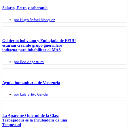
Salario, Petro y soberanía
por
Hugo Rafael Márquez
Gobierno boliviano y Embajada de EEUU
estarían creando grupo guerrillero
indígena para inhabilitar al MAS
por
Red Angostura
Ayuda humanitaria de Venezuela
por
Luis Britto García
La Aparente Quietud de la Clase
Trabajadora es la Incubadora de una
Tempestad