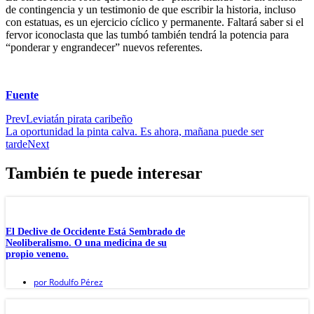
de contingencia y un testimonio de que escribir la historia, incluso
con estatuas, es un ejercicio cíclico y permanente. Faltará saber si el
fervor iconoclasta que las tumbó también tendrá la potencia para
“ponderar y engrandecer” nuevos referentes.
Fuente
Prev
Leviatán pirata caribeño
La oportunidad la pinta calva. Es ahora, mañana puede ser
tarde
Next
También te puede interesar
El Declive de Occidente Está Sembrado de
Neoliberalismo. O una medicina de su
propio veneno.
por
Rodulfo Pérez