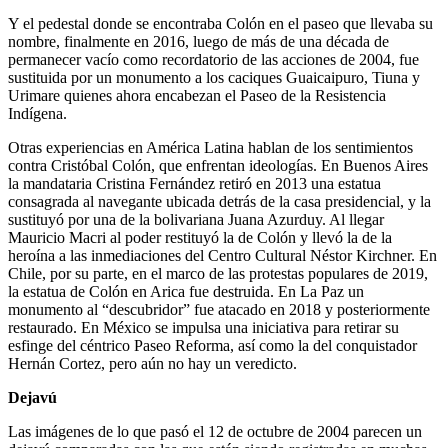
Y el pedestal donde se encontraba Colón en el paseo que llevaba su
nombre, finalmente en 2016, luego de más de una década de
permanecer vacío como recordatorio de las acciones de 2004, fue
sustituida por un monumento a los caciques Guaicaipuro, Tiuna y
Urimare quienes ahora encabezan el Paseo de la Resistencia
Indígena.
Otras experiencias en América Latina hablan de los sentimientos
contra Cristóbal Colón, que enfrentan ideologías. En Buenos Aires
la mandataria Cristina Fernández retiró en 2013 una estatua
consagrada al navegante ubicada detrás de la casa presidencial, y la
sustituyó por una de la bolivariana Juana Azurduy. Al llegar
Mauricio Macri al poder restituyó la de Colón y llevó la de la
heroína a las inmediaciones del Centro Cultural Néstor Kirchner. En
Chile, por su parte, en el marco de las protestas populares de 2019,
la estatua de Colón en Arica fue destruida. En La Paz un
monumento al “descubridor” fue atacado en 2018 y posteriormente
restaurado. En México se impulsa una iniciativa para retirar su
esfinge del céntrico Paseo Reforma, así como la del conquistador
Hernán Cortez, pero aún no hay un veredicto.
Dejavú
Las imágenes de lo que pasó el 12 de octubre de 2004 parecen un