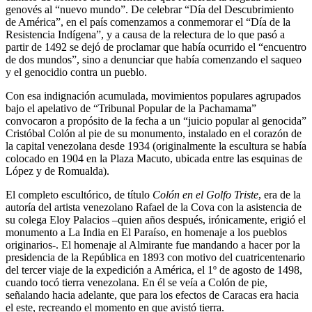
genovés al “nuevo mundo”. De celebrar “Día del Descubrimiento
de América”, en el país comenzamos a conmemorar el “Día de la
Resistencia Indígena”, y a causa de la relectura de lo que pasó a
partir de 1492 se dejó de proclamar que había ocurrido el “encuentro
de dos mundos”, sino a denunciar que había comenzando el saqueo
y el genocidio contra un pueblo.
Con esa indignación acumulada, movimientos populares agrupados
bajo el apelativo de “Tribunal Popular de la Pachamama”
convocaron a propósito de la fecha a un “juicio popular al genocida”
Cristóbal Colón al pie de su monumento, instalado en el corazón de
la capital venezolana desde 1934 (originalmente la escultura se había
colocado en 1904 en la Plaza Macuto, ubicada entre las esquinas de
López y de Romualda).
El completo escultórico, de título
Colón en el Golfo Triste
, era de la
autoría del artista venezolano Rafael de la Cova con la asistencia de
su colega Eloy Palacios –quien años después, irónicamente, erigió el
monumento a La India en El Paraíso, en homenaje a los pueblos
originarios-. El homenaje al Almirante fue mandando a hacer por la
presidencia de la República en 1893 con motivo del cuatricentenario
del tercer viaje de la expedición a América, el 1º de agosto de 1498,
cuando tocó tierra venezolana. En él se veía a Colón de pie,
señalando hacia adelante, que para los efectos de Caracas era hacia
el este, recreando el momento en que avistó tierra.