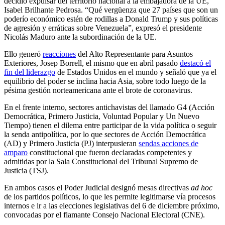
decidió expulsar del territorio nacional a la embajadora de la UE,
Isabel Brilhante Pedrosa. “Qué vergüenza que 27 países que son un
poderío económico estén de rodillas a Donald Trump y sus políticas
de agresión y erráticas sobre Venezuela”, expresó el presidente
Nicolás Maduro ante la subordinación de la UE.
Ello generó
reacciones
del Alto Representante para Asuntos
Exteriores, Josep Borrell, el mismo que en abril pasado
destacó el
fin del liderazgo
de Estados Unidos en el mundo y señaló que ya el
equilibrio del poder se inclina hacia Asia, sobre todo luego de la
pésima gestión norteamericana ante el brote de coronavirus.
En el frente interno, sectores antichavistas del llamado G4 (Acción
Democrática, Primero Justicia, Voluntad Popular y Un Nuevo
Tiempo) tienen el dilema entre participar de la vida política o seguir
la senda antipolítica, por lo que sectores de Acción Democrática
(AD) y Primero Justicia (PJ) interpusieran
sendas acciones de
amparo
constitucional que fueron declaradas competentes y
admitidas por la Sala Constitucional del Tribunal Supremo de
Justicia (TSJ).
En ambos casos el Poder Judicial designó mesas directivas
ad hoc
de los partidos políticos, lo que les permite legitimarse vía procesos
internos e ir a las elecciones legislativas del 6 de diciembre próximo,
convocadas por el flamante Consejo Nacional Electoral (CNE).