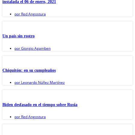
instalada el 06 de enero, 2021
por
Red Angostura
Un país sin rostro
por
Giorgio Agamben
Chiquitón: en su cumpleaños
por
Leonardo Núñez Martínez
Biden desfasado en el tiempo sobre Rusia
por
Red Angostura