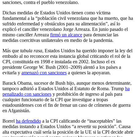
sanciones, contra el pueblo venezolano.
Dichas medidas de Estados Unidos tienen como víctima
fundamental a la “población civil venezolana que ha muerto, que ha
sufrido enfermedad y obstáculos para su alimentación”, así lo
explicó el canciller venezolano Jorge Arreaza. En junio pasado el
mismo canciller Arreaza
firmó un alcance
para denunciar las
medidas coercitivas unilaterales en medio de la pandemia.
Más que
tabula rasa
, Estados Unidos ha querido imponer la ley del
embudo al no reconocer esta instancia global criticando el rol de la
CPI, constituida en 1998 e instalada en 2002. Incluso el ex
presidente George W. Bush (2001–2009) alentó a los países a
evitarla y
amenazó con sanciones
a quienes la apoyaran.
Barack Obama, sucesor de Bush hijo, aunque menos determinante,
tampoco adhirió a Estados Unidos al Estatuto de Roma. Trump
ha
penalizado con sanciones
y prohibición de ingreso al país para
cualquier funcionario de la CPI que investigue a tropas
estadounidenses con el fin de frenar un caso de crímenes de guerra
en Afganistán.
Borrel
ha defendido
a la CPI calificando de “inaceptables” las
medidas instando a Estados Unidos “a revertir su posición”. Causa
alta expectativa cuál sería la posición de la UE si la CPI decide abrir