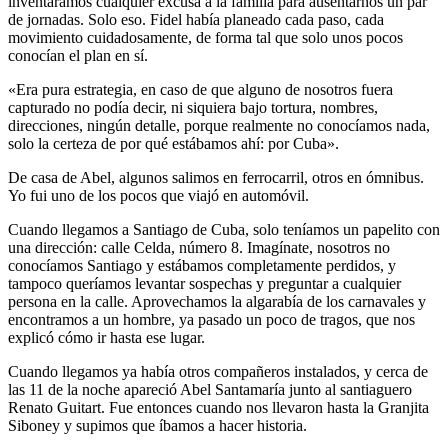
inventáramos cualquier excusa a la familia para ausentarnos un par
de jornadas. Solo eso. Fidel había planeado cada paso, cada
movimiento cuidadosamente, de forma tal que solo unos pocos
conocían el plan en sí.
«Era pura estrategia, en caso de que alguno de nosotros fuera
capturado no podía decir, ni siquiera bajo tortura, nombres,
direcciones, ningún detalle, porque realmente no conocíamos nada,
solo la certeza de por qué estábamos ahí: por Cuba».
De casa de Abel, algunos salimos en ferrocarril, otros en ómnibus.
Yo fui uno de los pocos que viajó en automóvil.
Cuando llegamos a Santiago de Cuba, solo teníamos un papelito con
una dirección: calle Celda, número 8. Imagínate, nosotros no
conocíamos Santiago y estábamos completamente perdidos, y
tampoco queríamos levantar sospechas y preguntar a cualquier
persona en la calle. Aprovechamos la algarabía de los carnavales y
encontramos a un hombre, ya pasado un poco de tragos, que nos
explicó cómo ir hasta ese lugar.
Cuando llegamos ya había otros compañeros instalados, y cerca de
las 11 de la noche apareció Abel Santamaría junto al santiaguero
Renato Guitart. Fue entonces cuando nos llevaron hasta la Granjita
Siboney y supimos que íbamos a hacer historia.