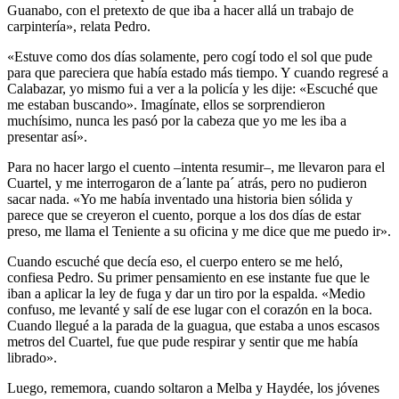
Guanabo, con el pretexto de que iba a hacer allá un trabajo de
carpintería», relata Pedro.
«Estuve como dos días solamente, pero cogí todo el sol que pude
para que pareciera que había estado más tiempo. Y cuando regresé a
Calabazar, yo mismo fui a ver a la policía y les dije: «Escuché que
me estaban buscando». Imagínate, ellos se sorprendieron
muchísimo, nunca les pasó por la cabeza que yo me les iba a
presentar así».
Para no hacer largo el cuento –intenta resumir–, me llevaron para el
Cuartel, y me interrogaron de a´lante pa´ atrás, pero no pudieron
sacar nada. «Yo me había inventado una historia bien sólida y
parece que se creyeron el cuento, porque a los dos días de estar
preso, me llama el Teniente a su oficina y me dice que me puedo ir».
Cuando escuché que decía eso, el cuerpo entero se me heló,
confiesa Pedro. Su primer pensamiento en ese instante fue que le
iban a aplicar la ley de fuga y dar un tiro por la espalda. «Medio
confuso, me levanté y salí de ese lugar con el corazón en la boca.
Cuando llegué a la parada de la guagua, que estaba a unos escasos
metros del Cuartel, fue que pude respirar y sentir que me había
librado».
Luego, rememora, cuando soltaron a Melba y Haydée, los jóvenes