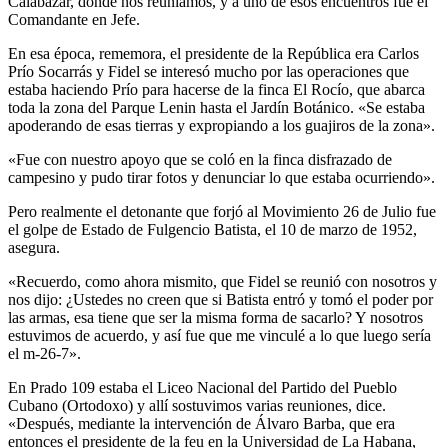
Calabazar, donde nos reuníamos, y a uno de esos encuentros fue el
Comandante en Jefe.
En esa época, rememora, el presidente de la República era Carlos
Prío Socarrás y Fidel se interesó mucho por las operaciones que
estaba haciendo Prío para hacerse de la finca El Rocío, que abarca
toda la zona del Parque Lenin hasta el Jardín Botánico. «Se estaba
apoderando de esas tierras y expropiando a los guajiros de la zona».
«Fue con nuestro apoyo que se coló en la finca disfrazado de
campesino y pudo tirar fotos y denunciar lo que estaba ocurriendo».
Pero realmente el detonante que forjó al Movimiento 26 de Julio fue
el golpe de Estado de Fulgencio Batista, el 10 de marzo de 1952,
asegura.
«Recuerdo, como ahora mismito, que Fidel se reunió con nosotros y
nos dijo: ¿Ustedes no creen que si Batista entró y tomó el poder por
las armas, esa tiene que ser la misma forma de sacarlo? Y nosotros
estuvimos de acuerdo, y así fue que me vinculé a lo que luego sería
el m-26-7».
En Prado 109 estaba el Liceo Nacional del Partido del Pueblo
Cubano (Ortodoxo) y allí sostuvimos varias reuniones, dice.
«Después, mediante la intervención de Álvaro Barba, que era
entonces el presidente de la feu en la Universidad de La Habana,