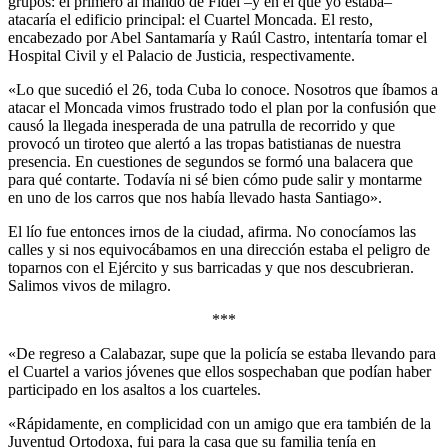
grupos: el primero al mando de Fidel –y en el que yo estaba–
atacaría el edificio principal: el Cuartel Moncada. El resto,
encabezado por Abel Santamaría y Raúl Castro, intentaría tomar el
Hospital Civil y el Palacio de Justicia, respectivamente.
«Lo que sucedió el 26, toda Cuba lo conoce. Nosotros que íbamos a
atacar el Moncada vimos frustrado todo el plan por la confusión que
causó la llegada inesperada de una patrulla de recorrido y que
provocó un tiroteo que alertó a las tropas batistianas de nuestra
presencia. En cuestiones de segundos se formó una balacera que
para qué contarte. Todavía ni sé bien cómo pude salir y montarme
en uno de los carros que nos había llevado hasta Santiago».
El lío fue entonces irnos de la ciudad, afirma. No conocíamos las
calles y si nos equivocábamos en una dirección estaba el peligro de
toparnos con el Ejército y sus barricadas y que nos descubrieran.
Salimos vivos de milagro.
***
«De regreso a Calabazar, supe que la policía se estaba llevando para
el Cuartel a varios jóvenes que ellos sospechaban que podían haber
participado en los asaltos a los cuarteles.
«Rápidamente, en complicidad con un amigo que era también de la
Juventud Ortodoxa, fui para la casa que su familia tenía en