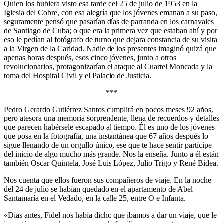
Quien los hubiera visto esa tarde del 25 de julio de 1953 en la
Iglesia del Cobre, con esa alegría que los jóvenes emanan a su paso,
seguramente pensó que pasarían días de parranda en los carnavales
de Santiago de Cuba; o que era la primera vez que estaban ahí y por
eso le pedían al fotógrafo de turno que dejara constancia de su visita
a la Virgen de la Caridad. Nadie de los presentes imaginó quizá que
apenas horas después, esos cinco jóvenes, junto a otros
revolucionarios, protagonizarían el ataque al Cuartel Moncada y la
toma del Hospital Civil y el Palacio de Justicia.
***
Pedro Gerardo Gutiérrez Santos cumplirá en pocos meses 92 años,
pero atesora una memoria sorprendente, llena de recuerdos y detalles
que parecen habérsele escapado al tiempo. Él es uno de los jóvenes
que posa en la fotografía, una instantánea que 67 años después lo
sigue llenando de un orgullo único, ese que te hace sentir partícipe
del inicio de algo mucho más grande. Nos la enseña. Junto a él están
también Oscar Quintela, José Luis López, Julio Trigo y René Bidea.
Nos cuenta que ellos fueron sus compañeros de viaje. En la noche
del 24 de julio se habían quedado en el apartamento de Abel
Santamaría en el Vedado, en la calle 25, entre O e Infanta.
«Días antes, Fidel nos había dicho que íbamos a dar un viaje, que le