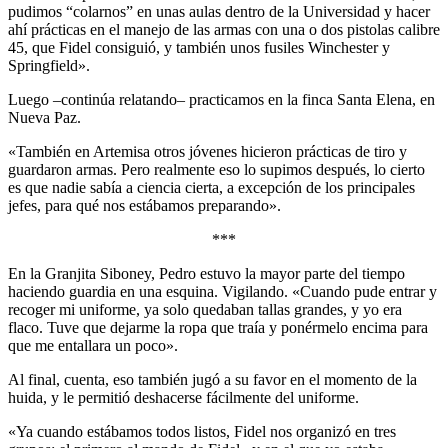
pudimos “colarnos” en unas aulas dentro de la Universidad y hacer
ahí prácticas en el manejo de las armas con una o dos pistolas calibre
45, que Fidel consiguió, y también unos fusiles Winchester y
Springfield».
Luego –continúa relatando– practicamos en la finca Santa Elena, en
Nueva Paz.
«También en Artemisa otros jóvenes hicieron prácticas de tiro y
guardaron armas. Pero realmente eso lo supimos después, lo cierto
es que nadie sabía a ciencia cierta, a excepción de los principales
jefes, para qué nos estábamos preparando».
***
En la Granjita Siboney, Pedro estuvo la mayor parte del tiempo
haciendo guardia en una esquina. Vigilando. «Cuando pude entrar y
recoger mi uniforme, ya solo quedaban tallas grandes, y yo era
flaco. Tuve que dejarme la ropa que traía y ponérmelo encima para
que me entallara un poco».
Al final, cuenta, eso también jugó a su favor en el momento de la
huida, y le permitió deshacerse fácilmente del uniforme.
«Ya cuando estábamos todos listos, Fidel nos organizó en tres