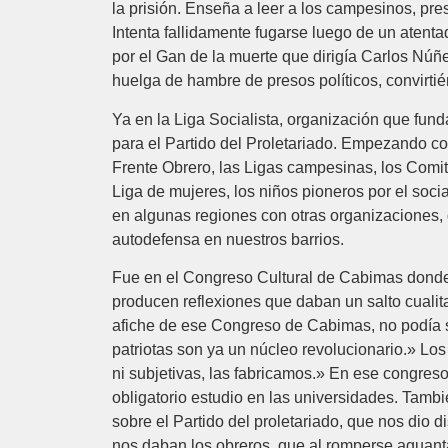
la prisión. Enseña a leer a los campesinos, pre
Intenta fallidamente fugarse luego de un atenta
por el Gan de la muerte que dirigía Carlos Núñe
huelga de hambre de presos políticos, convirt
Ya en la Liga Socialista, organización que fund
para el Partido del Proletariado. Empezando co
Frente Obrero, las Ligas campesinas, los Comit
Liga de mujeres, los niños pioneros por el soc
en algunas regiones con otras organizaciones, d
autodefensa en nuestros barrios.
Fue en el Congreso Cultural de Cabimas donde se
producen reflexiones que daban un salto cualit
afiche de ese Congreso de Cabimas, no podía s
patriotas son ya un núcleo revolucionario.» Lo
ni subjetivas, las fabricamos.» En ese congres
obligatorio estudio en las universidades. Tam
sobre el Partido del proletariado, que nos dio 
nos daban los obreros, que al romperse aguant