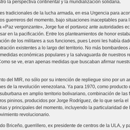
tro la perspectiva continental y la mundialización solidaria.
es tradicionales de la lucha armada, en esa Urgencia para acom
ríos guerreros del momento, bajo situaciones inaceptables para 
na «Paz vergonzante», Jorge fue el portavoz ante autoridades e
ar en la pacificación. Entre los planteamientos de honor estaba
titución de los militares a sus funciones, pues Leoni les había d
ración existentes a lo largo del territorio. No más bombardeos
de medidas económicas populares y la salvaguarda de nuestros r
 Como se ve, eran apenas medidas que buscaban afirmar nuestr
o del MIR, no sólo por su intención de repliegue sino por un a
nes de la revolución venezolana. Ya para 1970, como producto d
suburbana en amplio territorio bolivariano, combinación de las
os pininos, producidos por Jorge Rodríguez, de lo que sería el P
ias y principales del momento, incluyendo la particularidad de l
ovimiento revolucionario.
ldo Briceño, guerrillero, ex presidente de centros de la ULA, 