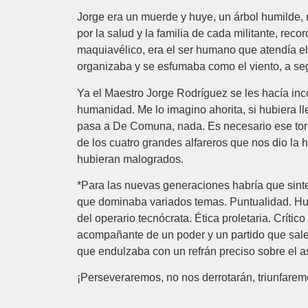
Jorge era un muerde y huye, un árbol humilde, 
por la salud y la familia de cada militante, rec
maquiavélico, era el ser humano que atendía el 
organizaba y se esfumaba como el viento, a seg
Ya el Maestro Jorge Rodríguez se les hacía incon
humanidad. Me lo imagino ahorita, si hubiera 
pasa a De Comuna, nada. Es necesario ese torbe
de los cuatro grandes alfareros que nos dio la h
hubieran malogrados.
*Para las nuevas generaciones habría que sinte
que dominaba variados temas. Puntualidad. Hum
del operario tecnócrata. Ética proletaria. Críti
acompañante de un poder y un partido que sale d
que endulzaba con un refrán preciso sobre el as
¡Perseveraremos, no nos derrotarán, triunfarem