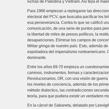
luchas de Palestina y Vietnam. Así tejía el maes
Para 1966 empiezan a replegarse las direccion
electoral del PCV, que buscaba pacificar los b
esa perseverancia. Contra lo que se calificó u
comunicación, de una serie de puntos para pens
la libertad de miles de presos políticos, la res
desapariciones. Eliminar los campos de concent
Militar gringa de nuestro país. Esto, además 
expoliadora del imperialismo norteamericano.
dominante.
Entre los años 69-70 empieza un cuestionamient
caminos, instrumentos, formas y caracterizacio
Revolucionarios, OR, con una visión de guerra 
los niveles de conciencia, además de los primer
método dialectico, las contradicciones secundar
teoría, para que pudiera existir un verdadero m
En la cárcel de Sabaneta, delatado por Leovigi