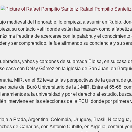
Rafael Pompilio Santeliz
, lujo medieval del honorable, lo empieza a asumir en Rubio, d
pieza su contacto «allí donde están las masas» como alfabetiza
xima freudina de acercarse con la palabra y el conocimiento del
der y ser comprendido, le fue afirmando su conciencia y su sensi
quebradas, yabos y cardones de su amada Eloisa, en su casa d
, se casa con Delsy Gómez en la iglesia de San Juan, en Barqui
naria, MIR, en el 62 levanta las perspectivas de la guerra de gu
ser parte del Buró Universitario de la J-MIR. Entre el 65-68, co
llanamientos a la universidad y por el derecho al estudio, busca
n interviene en las elecciones de la FCU, donde por primera ve
viaja a Prada, Argentina, Colombia, Uruguay, Brasil, Nicaragua,
uanches de Canarias, con Antonio Cubillo, en Argelia, contribu