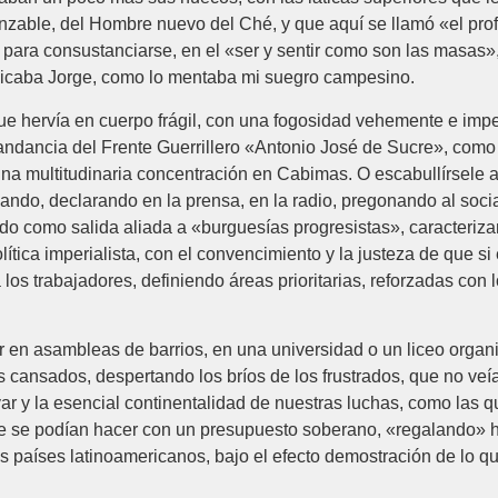
anzable, del Hombre nuevo del Ché, y que aquí se llamó «el prof
para consustanciarse, en el «ser y sentir como son las masas»
icaba Jorge, como lo mentaba mi suegro campesino.
que hervía en cuerpo frágil, con una fogosidad vehemente e imp
ndancia del Frente Guerrillero «Antonio José de Sucre», como e
 una multitudinaria concentración en Cabimas. O escabullírsele
ando, declarando en la prensa, en la radio, pregonando al soci
do como salida aliada a «burguesías progresistas», caracteriza
tica imperialista, con el convencimiento y la justeza de que si
os trabajadores, definiendo áreas prioritarias, reforzadas con 
 en asambleas de barrios, en una universidad o un liceo organ
s cansados, despertando los bríos de los frustrados, que no veía
var y la esencial continentalidad de nuestras luchas, como l
que se podían hacer con un presupuesto soberano, «regalando»
s países latinoamericanos, bajo el efecto demostración de lo q