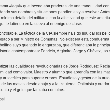
rama «legal» que incendiaba praderas, de una tranquilidad con
ordando sus nombres y situaciones pendientes y a resolver. Antes
mínimo detalle del militante con la afectividad que este amerita
uirle latiendo en la cueva al enemigo de clase.
trolable. La táctica de la CIA siempre ha sido liquidar los pelig
llegado a ser Ministro de Comunas. No existiera esta conduerm
llino suyo que todo lo engarzaba, que diferenciaba lo principa
istoria contemporánea: Fabricio, Argimiro, Jorge y Chávez, las c
tizar las cualidades revolucionarias de Jorge Rodríguez: Recia 
ildad como valor. Maestro y alumno que aprendía con las masas
co y autocrítico para superar errores. Estudioso y gestor de la a
e las masas, desde abajo y a la izquierda. Optimista y orador 
unto y el grito que lanzaba con otros:
os!