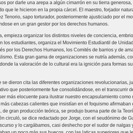
sos por darle una arepa a algún cimarrón en su tierra generosa, 
do que le hicieron en la propia cárcel. El maestro, forjador nat
z Tenorio, sapo torturador, posteriormente ajusticiado por el mo
iéndose en un gran gestor por los derechos humanos.
a, empieza organizar los distintos niveles de conciencia, embr
n los estudiantes, organiza el Movimiento Estudiantil de Unid
és por los Derechos Humanos, los Comités de barrios y de amas 
ialismo. Esta gran gama de organizaciones se nutría además, con
onde la valoración de lo cultural era la ignición para formas su
 dieron cita las diferentes organizaciones revolucionarias, ju
ativo que posteriormente fue consolidándose, en el transcurrir 
er más elocuente para ilustrar nuestro encapsulamiento como 
s más cabezas calientes que insistían en el foquismo afirmaban
o, de gran producción teórica, se produjo buena parte de la Teo
bién circuló, se dice redactado por Jorge, con el seudónimo de
discurso y lo cargábamos, casi deshecho por el sudor de nalgas 
aban un poco más sus huecos, con las laticas superiores que l