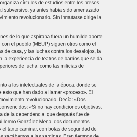
organiza círculos de estudios entre los presos.
ural subversivo, ya antes había sido amenazado
vimiento revolucionario. Sin inmutarse dirige la
iones de lo que aspiraba fuera un humilde aporte
ad con el pueblo (MEUP) siguen otros como el
de casa, y las luchas contra los desalojos, la
 la experiencia de teatros de barrios que se da
periores de lucha, como las milicias de
nto a los intelectuales de la época, donde se
de esto que han dado a llamar «proceso». El
movimiento revolucionario. Decía: «Dos
 convencidos: «Si no hay condiciones objetivas,
ría de la dependencia, que después fue de
 Guillermo González Mena, dos documentos
y el tanto caminar, con botas de seguridad de
es sacábamos a las sardinas. Eran tiempos de