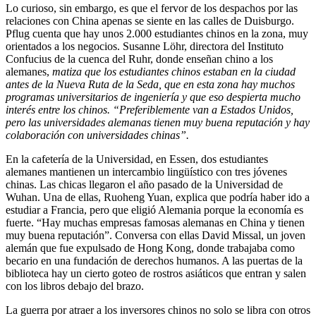
Lo curioso, sin embargo, es que el fervor de los despachos por las
relaciones con China apenas se siente en las calles de Duisburgo.
Pflug cuenta que hay unos 2.000 estudiantes chinos en la zona, muy
orientados a los negocios. Susanne Löhr, directora del Instituto
Confucius de la cuenca del Ruhr, donde enseñan chino a los
alemanes,
matiza que los estudiantes chinos estaban en la ciudad
antes de la Nueva Ruta de la Seda, que en esta zona hay muchos
programas universitarios de ingeniería y que eso despierta mucho
interés entre los chinos. “Preferiblemente van a Estados Unidos,
pero las universidades alemanas tienen muy buena reputación y hay
colaboración con universidades chinas”.
En la cafetería de la Universidad, en Essen, dos estudiantes
alemanes mantienen un intercambio lingüístico con tres jóvenes
chinas. Las chicas llegaron el año pasado de la Universidad de
Wuhan. Una de ellas, Ruoheng Yuan, explica que podría haber ido a
estudiar a Francia, pero que eligió Alemania porque la economía es
fuerte. “Hay muchas empresas famosas alemanas en China y tienen
muy buena reputación”. Conversa con ellas David Missal, un joven
alemán que fue expulsado de Hong Kong, donde trabajaba como
becario en una fundación de derechos humanos. A las puertas de la
biblioteca hay un cierto goteo de rostros asiáticos que entran y salen
con los libros debajo del brazo.
La guerra por atraer a los inversores chinos no solo se libra con otros