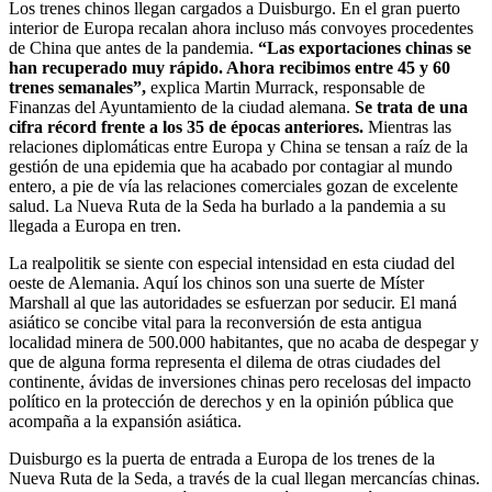
Los trenes chinos llegan cargados a Duisburgo. En el gran puerto
interior de Europa recalan ahora incluso más convoyes procedentes
de China que antes de la pandemia.
“Las exportaciones chinas se
han recuperado muy rápido. Ahora recibimos entre 45 y 60
trenes semanales”,
explica Martin Murrack, responsable de
Finanzas del Ayuntamiento de la ciudad alemana.
Se trata de una
cifra récord frente a los 35 de épocas anteriores.
Mientras las
relaciones diplomáticas entre Europa y China se tensan a raíz de la
gestión de una epidemia que ha acabado por contagiar al mundo
entero, a pie de vía las relaciones comerciales gozan de excelente
salud. La Nueva Ruta de la Seda ha burlado a la pandemia a su
llegada a Europa en tren.
La realpolitik se siente con especial intensidad en esta ciudad del
oeste de Alemania. Aquí los chinos son una suerte de Míster
Marshall al que las autoridades se esfuerzan por seducir. El maná
asiático se concibe vital para la reconversión de esta antigua
localidad minera de 500.000 habitantes, que no acaba de despegar y
que de alguna forma representa el dilema de otras ciudades del
continente, ávidas de inversiones chinas pero recelosas del impacto
político en la protección de derechos y en la opinión pública que
acompaña a la expansión asiática.
Duisburgo es la puerta de entrada a Europa de los trenes de la
Nueva Ruta de la Seda, a través de la cual llegan mercancías chinas.