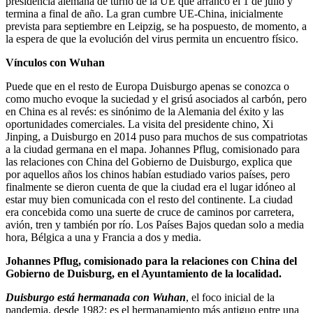
presidencia alemana de turno de la UE que arrancó el 1 de julio y
termina a final de año. La gran cumbre UE-China, inicialmente
prevista para septiembre en Leipzig, se ha pospuesto, de momento, a
la espera de que la evolución del virus permita un encuentro físico.
Vínculos con Wuhan
Puede que en el resto de Europa Duisburgo apenas se conozca o
como mucho evoque la suciedad y el grisú asociados al carbón, pero
en China es al revés: es sinónimo de la Alemania del éxito y las
oportunidades comerciales. La visita del presidente chino, Xi
Jinping, a Duisburgo en 2014 puso para muchos de sus compatriotas
a la ciudad germana en el mapa. Johannes Pflug, comisionado para
las relaciones con China del Gobierno de Duisburgo, explica que
por aquellos años los chinos habían estudiado varios países, pero
finalmente se dieron cuenta de que la ciudad era el lugar idóneo al
estar muy bien comunicada con el resto del continente. La ciudad
era concebida como una suerte de cruce de caminos por carretera,
avión, tren y también por río. Los Países Bajos quedan solo a media
hora, Bélgica a una y Francia a dos y media.
Johannes Pflug, comisionado para la relaciones con China del
Gobierno de Duisburg, en el Ayuntamiento de la localidad.
Duisburgo está hermanada con Wuhan
, el foco inicial de la
pandemia, desde 1982; es el hermanamiento más antiguo entre una