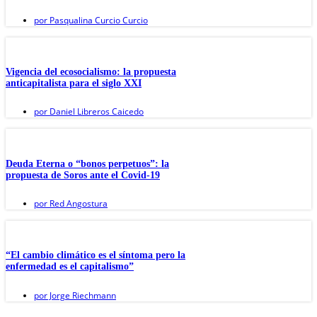
por
Pasqualina Curcio Curcio
Vigencia del ecosocialismo: la propuesta
anticapitalista para el siglo XXI
por
Daniel Libreros Caicedo
Deuda Eterna o “bonos perpetuos”: la
propuesta de Soros ante el Covid-19
por
Red Angostura
“El cambio climático es el síntoma pero la
enfermedad es el capitalismo”
por
Jorge Riechmann