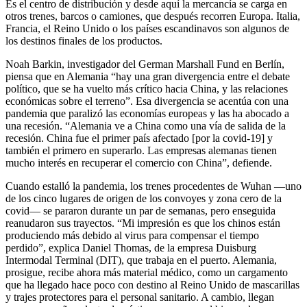
Es el centro de distribución y desde aquí la mercancía se carga en
otros trenes, barcos o camiones, que después recorren Europa. Italia,
Francia, el Reino Unido o los países escandinavos son algunos de
los destinos finales de los productos.
Noah Barkin, investigador del German Marshall Fund en Berlín,
piensa que en Alemania “hay una gran divergencia entre el debate
político, que se ha vuelto más crítico hacia China, y las relaciones
económicas sobre el terreno”. Esa divergencia se acentúa con una
pandemia que paralizó las economías europeas y las ha abocado a
una recesión. “Alemania ve a China como una vía de salida de la
recesión. China fue el primer país afectado [por la covid-19] y
también el primero en superarlo. Las empresas alemanas tienen
mucho interés en recuperar el comercio con China”, defiende.
Cuando estalló la pandemia, los trenes procedentes de Wuhan —uno
de los cinco lugares de origen de los convoyes y zona cero de la
covid— se pararon durante un par de semanas, pero enseguida
reanudaron sus trayectos. “Mi impresión es que los chinos están
produciendo más debido al virus para compensar el tiempo
perdido”, explica Daniel Thomas, de la empresa Duisburg
Intermodal Terminal (DIT), que trabaja en el puerto. Alemania,
prosigue, recibe ahora más material médico, como un cargamento
que ha llegado hace poco con destino al Reino Unido de mascarillas
y trajes protectores para el personal sanitario. A cambio, llegan