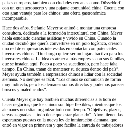
países europeos, también con ciudades cercanas como Düsseldorf
con un gran aeropuerto y una pujante comunidad china. Cuenta con
otra gran ventaja para los chinos: una oferta gastronómica
incomparable.
Hace dos años, Stefanie Meyer se animó a montar una empresa
consultora, dedicada a la formación intercultural con China. Meyer
había estudiado ciencias asiáticas y vivido en China. Cuando la
ciudad decidió que quería convertirse en un polo logístico, crearon
una red de empresarios interesados en contactar con potenciales
inversores chinos. “Duisburgo quiere ser un lugar atractivo para los
inversores chinos. La idea es atraer a más empresas con sus familias,
que se instalen aquí. Poco a poco va sucediendo, pero hace falta
tiempo. En China, tratan de mantener su riqueza dentro del país”.
Meyer ayuda también a empresarios chinos a lidiar con la sociedad
alemana. No siempre es fácil. “Los chinos se comunican de forma
muy indirecta, pero los alemanes somos directos y podemos parecer
bruscos y maleducados”.
Cuenta Meyer que hay también muchas diferencias a la hora de
hacer negocios, que los chinos son hiperflexibles, mientras que los
alemanes necesitan organizar todo con tiempo. “Objetivos, plazos,
tareas asignadas… todo tiene que estar planeado”. Ahora tienen las
esperanzas puestas en la nueva ley de inmigración alemana, que
entró en vigor en primavera y que facilita la entrada de trabajadores