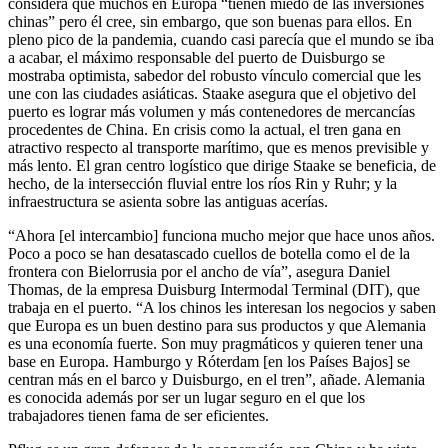
considera que muchos en Europa “tienen miedo de las inversiones
chinas” pero él cree, sin embargo, que son buenas para ellos. En
pleno pico de la pandemia, cuando casi parecía que el mundo se iba
a acabar, el máximo responsable del puerto de Duisburgo se
mostraba optimista, sabedor del robusto vínculo comercial que les
une con las ciudades asiáticas. Staake asegura que el objetivo del
puerto es lograr más volumen y más contenedores de mercancías
procedentes de China. En crisis como la actual, el tren gana en
atractivo respecto al transporte marítimo, que es menos previsible y
más lento. El gran centro logístico que dirige Staake se beneficia, de
hecho, de la intersección fluvial entre los ríos Rin y Ruhr; y la
infraestructura se asienta sobre las antiguas acerías.
“Ahora [el intercambio] funciona mucho mejor que hace unos años.
Poco a poco se han desatascado cuellos de botella como el de la
frontera con Bielorrusia por el ancho de vía”, asegura Daniel
Thomas, de la empresa Duisburg Intermodal Terminal (DIT), que
trabaja en el puerto. “A los chinos les interesan los negocios y saben
que Europa es un buen destino para sus productos y que Alemania
es una economía fuerte. Son muy pragmáticos y quieren tener una
base en Europa. Hamburgo y Róterdam [en los Países Bajos] se
centran más en el barco y Duisburgo, en el tren”, añade. Alemania
es conocida además por ser un lugar seguro en el que los
trabajadores tienen fama de ser eficientes.