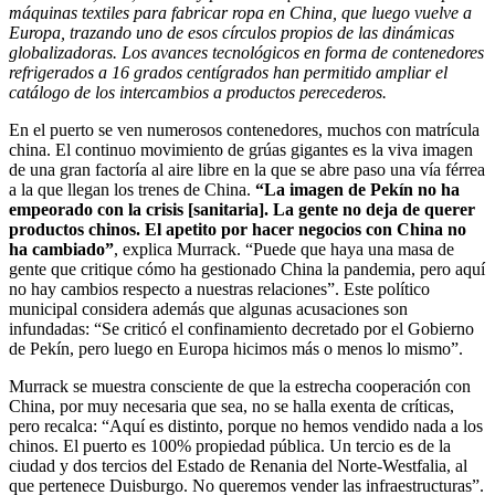
máquinas textiles para fabricar ropa en China, que luego vuelve a
Europa, trazando uno de esos círculos propios de las dinámicas
globalizadoras. Los avances tecnológicos en forma de contenedores
refrigerados a 16 grados centígrados han permitido ampliar el
catálogo de los intercambios a productos perecederos.
En el puerto se ven numerosos contenedores, muchos con matrícula
china. El continuo movimiento de grúas gigantes es la viva imagen
de una gran factoría al aire libre en la que se abre paso una vía férrea
a la que llegan los trenes de China.
“La imagen de Pekín no ha
empeorado con la crisis [sanitaria]. La gente no deja de querer
productos chinos. El apetito por hacer negocios con China no
ha cambiado”
, explica Murrack. “Puede que haya una masa de
gente que critique cómo ha gestionado China la pandemia, pero aquí
no hay cambios respecto a nuestras relaciones”. Este político
municipal considera además que algunas acusaciones son
infundadas: “Se criticó el confinamiento decretado por el Gobierno
de Pekín, pero luego en Europa hicimos más o menos lo mismo”.
Murrack se muestra consciente de que la estrecha cooperación con
China, por muy necesaria que sea, no se halla exenta de críticas,
pero recalca: “Aquí es distinto, porque no hemos vendido nada a los
chinos. El puerto es 100% propiedad pública. Un tercio es de la
ciudad y dos tercios del Estado de Renania del Norte-Westfalia, al
que pertenece Duisburgo. No queremos vender las infraestructuras”.