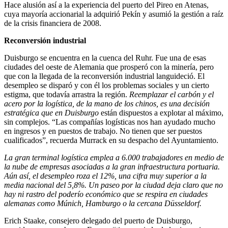
Hace alusión así a la experiencia del puerto del Pireo en Atenas,
cuya mayoría accionarial la adquirió Pekín y asumió la gestión a raíz
de la crisis financiera de 2008.
Reconversión industrial
Duisburgo se encuentra en la cuenca del Ruhr. Fue una de esas
ciudades del oeste de Alemania que prosperó con la minería, pero
que con la llegada de la reconversión industrial languideció. El
desempleo se disparó y con él los problemas sociales y un cierto
estigma, que todavía arrastra la región.
Reemplazar el carbón y el
acero por la logística, de la mano de los chinos, es una decisión
estratégica que en Duisburgo
están dispuestos a explotar al máximo,
sin complejos. “Las compañías logísticas nos han ayudado mucho
en ingresos y en puestos de trabajo. No tienen que ser puestos
cualificados”, recuerda Murrack en su despacho del Ayuntamiento.
La gran terminal logística emplea a 6.000 trabajadores en medio de
la nube de empresas asociadas a la gran infraestructura portuaria.
Aún así, el desempleo roza el 12%, una cifra muy superior a la
media nacional del 5,8%. Un paseo por la ciudad deja claro que no
hay ni rastro del poderío económico que se respira en ciudades
alemanas como Múnich, Hamburgo o la cercana Düsseldorf.
Erich Staake, consejero delegado del puerto de Duisburgo,