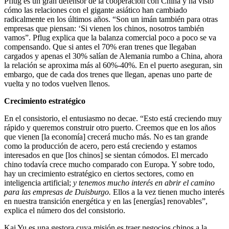
Pflug es un gran defensor de la cooperación con China y ha visto
cómo las relaciones con el gigante asiático han cambiado
radicalmente en los últimos años. “Son un imán también para otras
empresas que piensan: ‘Si vienen los chinos, nosotros también
vamos”. Pflug explica que la balanza comercial poco a poco se va
compensando. Que si antes el 70% eran trenes que llegaban
cargados y apenas el 30% salían de Alemania rumbo a China, ahora
la relación se aproxima más al 60%-40%. En el puerto aseguran, sin
embargo, que de cada dos trenes que llegan, apenas uno parte de
vuelta y no todos vuelven llenos.
Crecimiento estratégico
En el consistorio, el entusiasmo no decae. “Esto está creciendo muy
rápido y queremos construir otro puerto. Creemos que en los años
que vienen [la economía] crecerá mucho más. No es tan grande
como la producción de acero, pero está creciendo y estamos
interesados en que [los chinos] se sientan cómodos. El mercado
chino todavía crece mucho comparado con Europa. Y sobre todo,
hay un crecimiento estratégico en ciertos sectores, como en
inteligencia artificial;
y tenemos mucho interés en abrir el camino
para las empresas de Duisburgo.
Ellos a la vez tienen mucho interés
en nuestra transición energética y en las [energías] renovables”,
explica el número dos del consistorio.
Kai Yu es una gestora cuya misión es traer negocios chinos a la