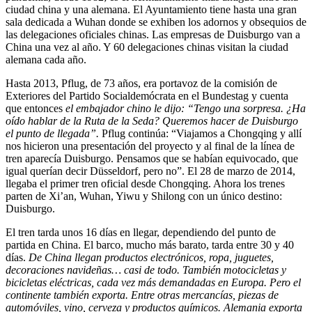
ciudad china y una alemana. El Ayuntamiento tiene hasta una gran
sala dedicada a Wuhan donde se exhiben los adornos y obsequios de
las delegaciones oficiales chinas. Las empresas de Duisburgo van a
China una vez al año. Y 60 delegaciones chinas visitan la ciudad
alemana cada año.
Hasta 2013, Pflug, de 73 años, era portavoz de la comisión de
Exteriores del Partido Socialdemócrata en el Bundestag y cuenta
que entonces
el embajador chino le dijo: “Tengo una sorpresa. ¿Ha
oído hablar de la Ruta de la Seda? Queremos hacer de Duisburgo
el punto de llegada”.
Pflug continúa: “Viajamos a Chongqing y allí
nos hicieron una presentación del proyecto y al final de la línea de
tren aparecía Duisburgo. Pensamos que se habían equivocado, que
igual querían decir Düsseldorf, pero no”. El 28 de marzo de 2014,
llegaba el primer tren oficial desde Chongqing. Ahora los trenes
parten de Xi’an, Wuhan, Yiwu y Shilong con un único destino:
Duisburgo.
El tren tarda unos 16 días en llegar, dependiendo del punto de
partida en China. El barco, mucho más barato, tarda entre 30 y 40
días.
De China llegan productos electrónicos, ropa, juguetes,
decoraciones navideñas… casi de todo. También motocicletas y
bicicletas eléctricas, cada vez más demandadas en Europa. Pero el
continente también exporta. Entre otras mercancías, piezas de
automóviles, vino, cerveza y productos químicos. Alemania exporta