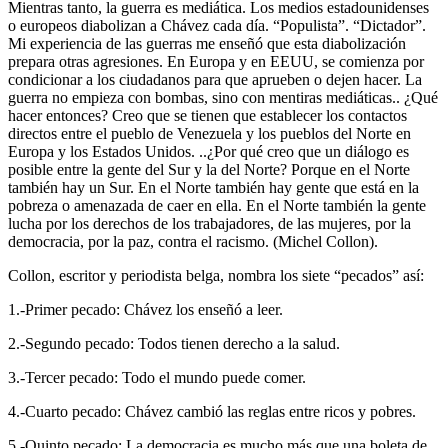
Mientras tanto, la guerra es mediática. Los medios estadounidenses
o europeos diabolizan a Chávez cada día. “Populista”. “Dictador”.
Mi experiencia de las guerras me enseñó que esta diabolización
prepara otras agresiones. En Europa y en EEUU, se comienza por
condicionar a los ciudadanos para que aprueben o dejen hacer. La
guerra no empieza con bombas, sino con mentiras mediáticas.. ¿Qué
hacer entonces? Creo que se tienen que establecer los contactos
directos entre el pueblo de Venezuela y los pueblos del Norte en
Europa y los Estados Unidos. ..¿Por qué creo que un diálogo es
posible entre la gente del Sur y la del Norte? Porque en el Norte
también hay un Sur. En el Norte también hay gente que está en la
pobreza o amenazada de caer en ella. En el Norte también la gente
lucha por los derechos de los trabajadores, de las mujeres, por la
democracia, por la paz, contra el racismo. (Michel Collon).
Collon, escritor y periodista belga, nombra los siete “pecados” así:
1.-Primer pecado: Chávez los enseñó a leer.
2.-Segundo pecado: Todos tienen derecho a la salud.
3.-Tercer pecado: Todo el mundo puede comer.
4.-Cuarto pecado: Chávez cambió las reglas entre ricos y pobres.
5.-Quinto pecado: La democracia es mucho más que una boleta de