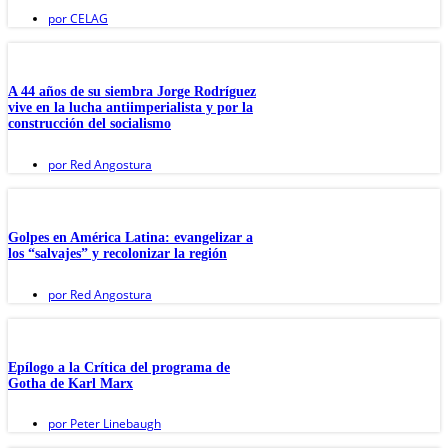
por
CELAG
A 44 años de su siembra Jorge Rodríguez
vive en la lucha antiimperialista y por la
construcción del socialismo
por
Red Angostura
Golpes en América Latina: evangelizar a
los “salvajes” y recolonizar la región
por
Red Angostura
Epílogo a la Crítica del programa de
Gotha de Karl Marx
por
Peter Linebaugh