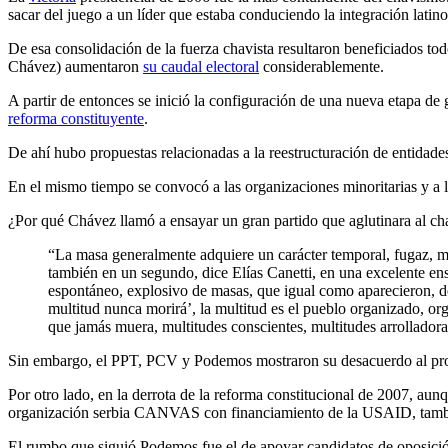
sacar del juego a un líder que estaba conduciendo la integración latin
De esa consolidación de la fuerza chavista resultaron beneficiados 
Chávez) aumentaron
su caudal electoral
considerablemente.
A partir de entonces se inició la configuración de una nueva etapa d
reforma constituyente
.
De ahí hubo propuestas relacionadas a la reestructuración de entidades 
En el mismo tiempo se convocó a las organizaciones minoritarias y a 
¿Por qué Chávez llamó a ensayar un gran partido que aglutinara al c
“La masa generalmente adquiere un carácter temporal, fugaz, 
también en un segundo, dice Elías Canetti, en una excelente ens
espontáneo, explosivo de masas, que igual como aparecieron, des
multitud nunca morirá’, la multitud es el pueblo organizado, org
que jamás muera, multitudes conscientes, multitudes arrollado
Sin embargo, el PPT, PCV y Podemos mostraron su desacuerdo al proy
Por otro lado, en la derrota de la reforma constitucional de 2007, a
organización serbia CANVAS con financiamiento de la USAID, tambié
El rumbo que siguió Podemos fue el de apoyar candidatos de oposició