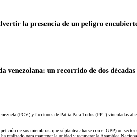
dvertir la presencia de un peligro encubiert
erda venezolana: un recorrido de dos décadas
enezuela (PCV) y facciones de Patria Para Todos (PPT) vinculadas al ex
petición de sus miembros- que sí plantea aliarse con el GPP) un sector 
ha realizado para mantener la unidad y recuperar la Asamblea Nacional