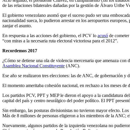
Acto seguido, el presidente Chávez, en cumplimiento con los tratados
de las relaciones bilaterales dañadas por la gestión de Álvaro Uribe Vé
El gobierno venezolano asomó que el suceso pudo ser una emboscada p
nacionalidad sueca, lo pudieron arrestar en los aeropuertos europeos, 
zanjar el asunto.
En respuesta a las acciones del gobierno, el PCV lo
acusó
de cometer 
“con miras a la necesaria ruta electoral victoriosa para el 2012”.
Recordemos 2017
¿Cómo se detiene una ola de violencia mercenaria que amenaza con devo
Asamblea Nacional Constituyente
(ANC).
Ese año se realizaron tres elecciones: las de ANC, de gobernación y de
El momento ameritaba cohesión nacional, en rechazo a los meses de dis
Los partidos PCV, PPT y MEP le dieron el apoyo a la candidatura de
capital del país y centro neurálgico del poder político. El PPT present
Sin embargo, las posturas divisionistas no tuvieron mayor efecto. Los 
Más de 8 millones de personas eligieron a los miembros de la ANC; e
Nuevamente, algunos partidos de la izquierda venezolana no pudieron,