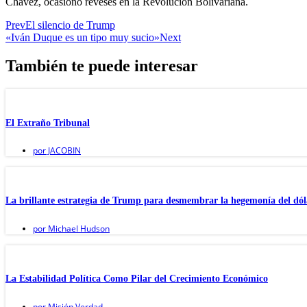
Chávez, ocasionó reveses en la Revolución Bolivariana.
Prev
El silencio de Trump
«Iván Duque es un tipo muy sucio»
Next
También te puede interesar
El Extraño Tribunal
por
JACOBIN
La brillante estrategia de Trump para desmembrar la hegemonía del dól
por
Michael Hudson
La Estabilidad Política Como Pilar del Crecimiento Económico
por
Misión Verdad