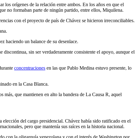
 los orígenes de la relación entre ambos. En los años en que el
que no formaban parte de ningún partido, entre ellos, Miquilena.
encias con el proyecto de país de Chávez se hicieron irreconciliables.
ana.
z haciendo un balance de su desenlace.
 discontinua, sin ser verdaderamente consistente el apoyo, aunque el
 durante
concentraciones
en las que Pablo Medina estuvo presente, lo
uinado en la Casa Blanca.
s más, que mantienen en alto la bandera de La Causa R, aquel
elección del cargo presidencial. Chávez había sido ratificado en el
nacionales, pero que mantenía sus raíces en la historia nacional.
do con la oligarquía venezolana y con el interés de Washington por