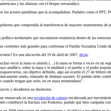
oamericana y las alianzas con el bloque euroasiático.
todos los actores partidistas que la acompañaban. Partidos como el PP
e gobierno que comprendía la transferencia de mayores instrumentos de 
político-territoriales que encontraron resistencia dentro de las estructu
las corrientes más grandes para conformar el Partido Socialista Unido
havismo? En una alocución del 19 de abril de 2007,
decía
:
muchas veces la masa es amorfa (…) la masa se forma a veces en un se
ayo analítico, sobre la masa y la multitud y el pueblo y el poder popu
aparecieron, sin objetivo definido, algo así ocurrió el 27 de febrero de
ánicamente unido, enlazado de distintas razones. El partido debe contrib
ras cuando tengan que serlo, no en masa momentánea”.
ecto y decidieron no disolverse.
unque enmarcada en una
revolución de colores
encabezada por movimientos 
n contribuyó la fractura con Podemos, partido que hizo campaña cont
n en 2008 (elecciones de gobernaciones y alcaldías) e inscribirse en 