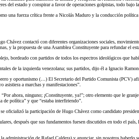
eres del estado y conspirar a favor de operaciones golpistas, todo bajo 
o una fuerza crítica frente a Nicolás Maduro y la conducción política d
ugo Chávez contactó con diferentes organizaciones sociales, movimientos
nas, y la propuesta de una Asamblea Constituyente para refundar el es
lejo, bordeado con partidos de todos los espectros ideológicos que habí
les de la izquierda venezolana; sus partidos, dijo él a Ignacio Ramone
ero y oportunismo (…) El Secretario del Partido Comunista (PCV) afirmó
o asistiera a marchas y manifestaciones”.
: “Por ahora, ninguno; ¡Constituyente, ya!”; otro elemento que le gran
e política” y que “estaba interfiriendo”.
e oficializó la participación de Hugo Chávez como candidato presiden
ulares, después que sus fundamentos fuesen discutidos en todo el país,
an la administración de Rafael Caldera) y anunciar, sin nosotros haber