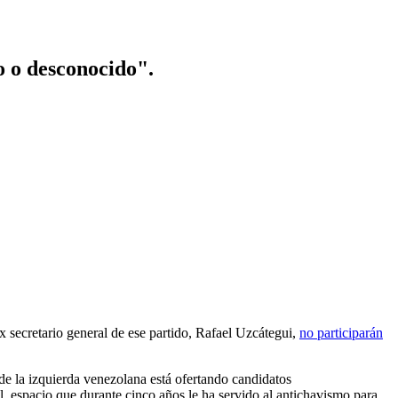
o o desconocido".
 secretario general de ese partido, Rafael Uzcátegui,
no participarán
de la izquierda venezolana está ofertando candidatos
, espacio que durante cinco años le ha servido al antichavismo para