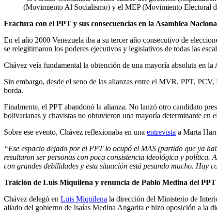
(Movimiento Al Socialismo) y el MEP (Movimiento Electoral d
Fractura con el PPT y sus consecuencias en la Asamblea Naciona
En el año 2000 Venezuela iba a su tercer año consecutivo de elecciones
se relegitimaron los poderes ejecutivos y legislativos de todas las escal
Chávez veía fundamental la obtención de una mayoría absoluta en la A
Sin embargo, desde el seno de las alianzas entre el MVR, PPT, PCV, M
borda.
Finalmente, el PPT abandonó la alianza. No lanzó otro candidato presid
bolivarianas y chavistas no obtuvieron una mayoría determinante en e
Sobre ese evento, Chávez reflexionaba en una
entrevista
a Marta Harn
“Ese espacio dejado por el PPT lo ocupó el MAS (partido que ya hab
resultaron ser personas con poca consistencia ideológica y política. A
con grandes debilidades y esta situación está pesando mucho. Hay 
Traición de Luis Miquilena y renuncia de Pablo Medina del PPT
Chávez delegó en
Luis Miquilena
la dirección del Ministerio de Interi
aliado del gobierno de Isaías Medina Angarita e hizo oposición a la d