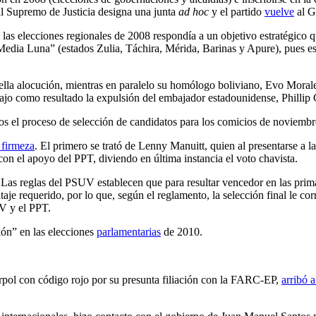
al Supremo de Justicia designa una junta
ad hoc
y el partido
vuelve
al G
a las elecciones regionales de 2008 respondía a un objetivo estratégico
Media Luna” (estados Zulia, Táchira, Mérida, Barinas y Apure), pues est
lla alocución, mientras en paralelo su homólogo boliviano, Evo Morales
rajo como resultado la expulsión del embajador estadounidense, Phillip
ados el proceso de selección de candidatos para los comicios de noviemb
 firmeza
. El primero se trató de Lenny Manuitt, quien al presentarse a 
con el apoyo del PPT, diviendo en última instancia el voto chavista.
lo. Las reglas del PSUV establecen que para resultar vencedor en las pri
e requerido, por lo que, según el reglamento, la selección final le co
V y el PPT.
ión” en las elecciones
parlamentarias
de 2010.
erpol con código rojo por su presunta filiación con la FARC-EP,
arribó 