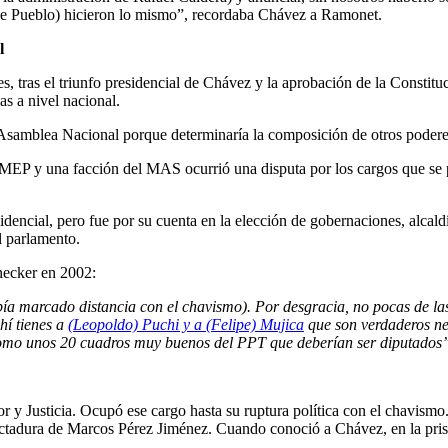
e Pueblo) hicieron lo mismo”, recordaba Chávez a Ramonet.
l
, tras el triunfo presidencial de Chávez y la aprobación de la Constitu
as a nivel nacional.
samblea Nacional porque determinaría la composición de otros poderes 
EP y una facción del MAS ocurrió una disputa por los cargos que se po
encial, pero fue por su cuenta en la elección de gobernaciones, alcaldía
l parlamento.
ecker en 2002:
ía marcado distancia con el chavismo). Por desgracia, no pocas de la
hí tienes a
(Leopoldo) Puchi y a (Felipe) Mujica
que son verdaderos ne
como unos 20 cuadros muy buenos del PPT que deberían ser diputados
or y Justicia. Ocupó ese cargo hasta su ruptura política con el chavismo.
ictadura de Marcos Pérez Jiménez. Cuando conoció a Chávez, en la prisión