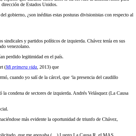
la dirección de Estados Unidos.
el gobierno, ¿son inéditas estas posturas divisionistas con respecto al
 sindicales y partidos políticos de izquierda. Chávez tenía en sus
tado venezolano.
an perdido legitimidad en el país.
t (
Mi primera vida
,
2013) que
, cuando yo salí de la cárcel, que ‘la presencia del caudillo
jeó la condena de sectores de izquierda. Andrés Velásquez (La Causa
cial.
 haciéndose más evidente la oportunidad de triunfo de Chávez,
lo solicitado, que me apoyaba (…) Luego La Causa R, el MAS