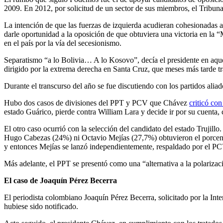
2009. En 2012, por solicitud de un sector de sus miembros, el Tribun
La intención de que las fuerzas de izquierda acudieran cohesionadas 
darle oportunidad a la oposición de que obtuviera una victoria en la “
en el país por la vía del secesionismo.
Separatismo “a lo Bolivia… A lo Kosovo”, decía el presidente en aque
dirigido por la extrema derecha en Santa Cruz, que meses más tarde t
Durante el transcurso del año se fue discutiendo con los partidos ali
Hubo dos casos de divisiones del PPT y PCV que Chávez
criticó con
estado Guárico, pierde contra William Lara y decide ir por su cuenta, 
El otro caso ocurrió con la selección del candidato del estado Trujil
Hugo Cabezas (24%) ni Octavio Mejías (27,7%) obtuvieron el porcentaj
y entonces Mejías se lanzó independientemente, respaldado por el PC
Más adelante, el PPT se presentó como una “alternativa a la polarizac
El caso de Joaquín Pérez Becerra
El periodista colombiano Joaquín Pérez Becerra, solicitado por la Int
hubiese sido notificado.