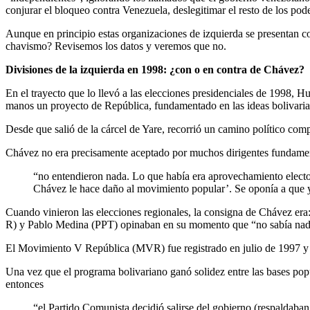
conjurar el bloqueo contra Venezuela, deslegitimar el resto de los pod
Aunque en principio estas organizaciones de izquierda se presentan com
chavismo? Revisemos los datos y veremos que no.
Divisiones de la izquierda en 1998: ¿con o en contra de Chávez?
En el trayecto que lo llevó a las elecciones presidenciales de 1998, H
manos un proyecto de República, fundamentado en las ideas bolivaria
Desde que salió de la cárcel de Yare, recorrió un camino político comp
Chávez no era precisamente aceptado por muchos dirigentes fundamenta
“no entendieron nada. Lo que había era aprovechamiento elector
Chávez le hace daño al movimiento popular’. Se oponía a que y
Cuando vinieron las elecciones regionales, la consigna de Chávez era
R) y Pablo Medina (PPT) opinaban en su momento que “no sabía nada d
El Movimiento V República (MVR) fue registrado en julio de 1997 y s
Una vez que el programa bolivariano ganó solidez entre las bases pop
entonces
“el Partido Comunista decidió salirse del gobierno (respaldab