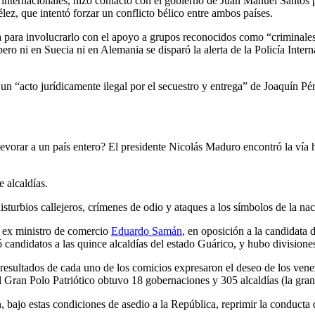
 internacionales, hizo contacto con el gobierno de Juan Manuel Santos 
lez, que intentó forzar un conflicto bélico entre ambos países.
ara involucrarlo con el apoyo a grupos reconocidos como “criminales” 
pero ni en Suecia ni en Alemania se disparó la alerta de la Policía Int
un “acto jurídicamente ilegal por el secuestro y entrega” de Joaquín Pé
rar a un país entero? El presidente Nicolás Maduro encontró la vía haci
 alcaldías.
turbios callejeros, crímenes de odio y ataques a los símbolos de la naci
l ex ministro de comercio
Eduardo Samán
, en oposición a la candidata 
ó candidatos a las quince alcaldías del estado Guárico, y hubo divisione
resultados de cada uno de los comicios expresaron el deseo de los venezo
l Gran Polo Patriótico obtuvo 18 gobernaciones y 305 alcaldías (la gr
 bajo estas condiciones de asedio a la República, reprimir la conducta