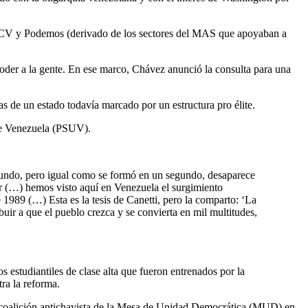
T, PCV y Podemos (derivado de los sectores del MAS que apoyaban a
poder a la gente. En ese marco, Chávez anunció la consulta para una
ras de un estado todavía marcado por un estructura pro élite.
 de Venezuela (PSUV).
gundo, pero igual como se formó en un segundo, desaparece
lar (…) hemos visto aquí en Venezuela el surgimiento
 1989 (…) Esta es la tesis de Canetti, pero la comparto: ‘La
uir a que el pueblo crezca y se convierta en mil multitudes,
estudiantiles de clase alta que fueron entrenados por la
ra la reforma.
la coalición antichavista de la Mesa de Unidad Democrática (MUD) en