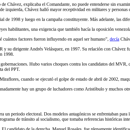
 de Chávez, explicaba el Comandante, no puede entenderse sin examinar
de izquierda, Chávez halló mayor receptividad en militares y personas 
al de 1998 y luego en la campaña constituyente. Más adelante, las difer
 leyes habilitantes, una exigencia que también hacía la oposición venezol
 sé cuántos factores fueron influyendo en aquel ser humano”,
decía
Cháve
R y su dirigente Andrés Velásquez, en 1997. Su relación con Chávez fue
en 1998.
 y gobernaciones. Hubo varios choques contra los candidatos del MVR,
ta del PPT.
 Miraflores, cuando se ejecutó el golpe de estado de abril de 2002, maq
tunadamente hay un grupo de luchadores como Aristóbulo y muchos otro
a un periodo electoral. Dos modelos antagónicos se enfrentaban para la 
grama de tránsito al socialismo, que tomaba referencias históricas inter
 El candidato de la derecha, Manuel Rosales, fue plenamente identifica