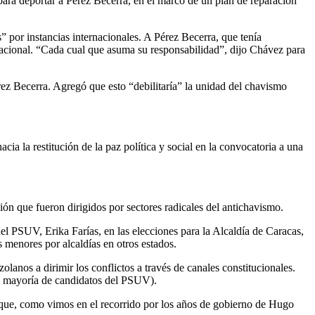
para deportar a Pérez Becerra, en el marco de un plan de reparación
por instancias internacionales. A Pérez Becerra, que tenía
ernacional. “Cada cual que asuma su responsabilidad”, dijo Chávez para
rez Becerra. Agregó que esto “debilitaría” la unidad del chavismo
a la restitución de la paz política y social en la convocatoria a una
ón que fueron dirigidos por sectores radicales del antichavismo.
del PSUV, Erika Farías, en las elecciones para la Alcaldía de Caracas,
s menores por alcaldías en otros estados.
lanos a dirimir los conflictos a través de canales constitucionales.
an mayoría de candidatos del PSUV).
 que, como vimos en el recorrido por los años de gobierno de Hugo