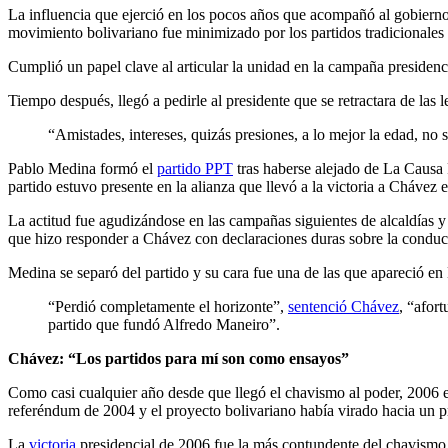
La influencia que ejerció en los pocos años que acompañó al gobierno
movimiento bolivariano fue minimizado por los partidos tradicionales 
Cumplió un papel clave al articular la unidad en la campaña presidenci
Tiempo después, llegó a pedirle al presidente que se retractara de las
“Amistades, intereses, quizás presiones, a lo mejor la edad, no
Pablo Medina formó el
partido PPT
tras haberse alejado de La Causa 
partido estuvo presente en la alianza que llevó a la victoria a Chávez 
La actitud fue agudizándose en las campañas siguientes de alcaldías
que hizo responder a Chávez con declaraciones duras sobre la conduc
Medina se separó del partido y su cara fue una de las que apareció en
“Perdió completamente el horizonte”,
sentenció Chávez
, “afor
partido que fundó Alfredo Maneiro”.
Chávez: “Los partidos para mí son como ensayos”
Como casi cualquier año desde que llegó el chavismo al poder, 2006 er
referéndum de 2004 y el proyecto bolivariano había virado hacia un pro
La
victoria
presidencial de 2006 fue la más contundente del chavismo.