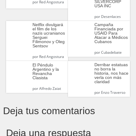
SILVERCORP
por
Red Angostura
USA INC
por
Desenlaces
Netflix divulgará
Campaña
el film de los
Financiada por
nazis ucranianos
USAID Para
‎Serguei
Atacar a Médicos
Filimonov y Oleg
Cubanos
Sentsov
por
Cubadebate
por
Red Angostura
Derribar estatuas
El Péndulo
no borra la
Argentino y la
historia, nos hace
Revancha
verla con más
Clasista
claridad
por
Alfredo Zaiat
por
Enzo Traverso
Deja tus comentarios
Deja una respuesta