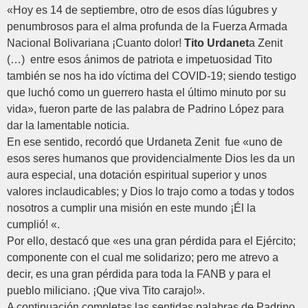
«Hoy es 14 de septiembre, otro de esos días lúgubres y
penumbrosos para el alma profunda de la Fuerza Armada
Nacional Bolivariana ¡Cuanto dolor!
Tito Urdanet
a Zenit
(…) entre esos ánimos de patriota e impetuosidad Tito
también se nos ha ido víctima del COVID-19; siendo testigo
que luchó como un guerrero hasta el último minuto por su
vida», fueron parte de las palabra de Padrino López para
dar la lamentable noticia.
En ese sentido, recordó que Urdaneta Zenit fue «uno de
esos seres humanos que providencialmente Dios les da un
aura especial, una dotación espiritual superior y unos
valores inclaudicables; y Dios lo trajo como a todas y todos
nosotros a cumplir una misión en este mundo ¡Él la
cumplió! «.
Por ello, destacó que «es una gran pérdida para el Ejército;
componente con el cual me solidarizo; pero me atrevo a
decir, es una gran pérdida para toda la FANB y para el
pueblo miliciano. ¡Que viva Tito carajo!».
A continuación completas las sentidas palabras de Padrino