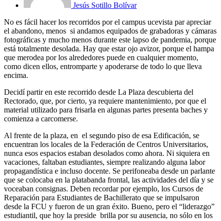
Jesús Sotillo Bolívar
No es fácil hacer los recorridos por el campus ucevista par apreciar
el abandono, menos si andamos equipados de grabadoras y cámaras
fotográficas y mucho menos durante este lapso de pandemia, porque
está totalmente desolada. Hay que estar ojo avizor, porque el hampa
que merodea por los alrededores puede en cualquier momento,
como dicen ellos, entromparte y apoderarse de todo lo que lleva
encima.
Decidí partir en este recorrido desde La Plaza descubierta del
Rectorado, que, por cierto, ya requiere mantenimiento, por que el
material utilizado para frisarla en algunas partes presenta baches y
comienza a carcomerse.
Al frente de la plaza, en el segundo piso de esa Edificación, se
encuentran los locales de la Federación de Centros Universitarios,
nunca esos espacios estaban desolados como ahora. Ni siquiera en
vacaciones, faltaban estudiantes, siempre realizando alguna labor
propagandística e incluso docente. Se perifoneaba desde un parlante
que se colocaba en la platabanda frontal, las actividades del día y se
voceaban consignas. Deben recordar por ejemplo, los Cursos de
Reparación para Estudiantes de Bachillerato que se impulsaron
desde la FCU y fueron de un gran éxito. Bueno, pero el “liderazgo”
estudiantil, que hoy la preside brilla por su ausencia, no sólo en los