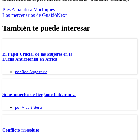
Prev
Amando a Machiques
Los mercenarios de Guaidó
Next
También te puede interesar
El Papel Crucial de las Mujeres en la
Lucha Anticolonial en África
por
Red Angostura
Si los muertos de Bérgamo hablaran…
por
Alba Sidera
Conflicto irresoluto