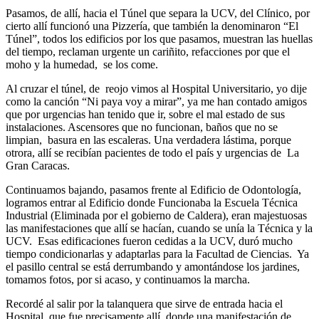
Pasamos, de allí, hacia el Túnel que separa la UCV, del Clínico, por
cierto allí funcionó una Pizzería, que también la denominaron “El
Túnel”, todos los edificios por los que pasamos, muestran las huellas
del tiempo, reclaman urgente un cariñito, refacciones por que el
moho y la humedad, se los come.
Al cruzar el túnel, de reojo vimos al Hospital Universitario, yo dije
como la canción “Ni paya voy a mirar”, ya me han contado amigos
que por urgencias han tenido que ir, sobre el mal estado de sus
instalaciones. Ascensores que no funcionan, baños que no se
limpian, basura en las escaleras. Una verdadera lástima, porque
otrora, allí se recibían pacientes de todo el país y urgencias de La
Gran Caracas.
Continuamos bajando, pasamos frente al Edificio de Odontología,
logramos entrar al Edificio donde Funcionaba la Escuela Técnica
Industrial (Eliminada por el gobierno de Caldera), eran majestuosas
las manifestaciones que allí se hacían, cuando se unía la Técnica y la
UCV. Esas edificaciones fueron cedidas a la UCV, duró mucho
tiempo condicionarlas y adaptarlas para la Facultad de Ciencias. Ya
el pasillo central se está derrumbando y amontándose los jardines,
tomamos fotos, por si acaso, y continuamos la marcha.
Recordé al salir por la talanquera que sirve de entrada hacia el
Hospital, que fue precisamente allí, donde una manifestación de