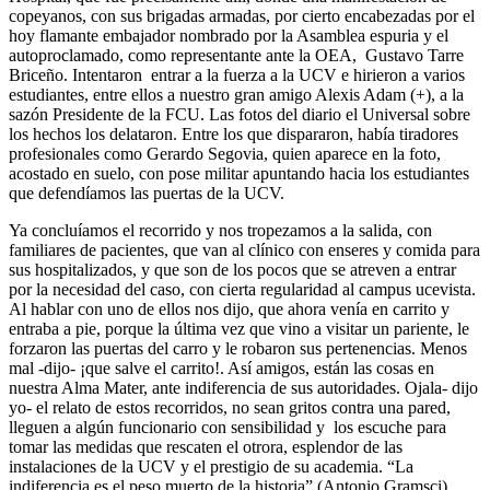
copeyanos, con sus brigadas armadas, por cierto encabezadas por el
hoy flamante embajador nombrado por la Asamblea espuria y el
autoproclamado, como representante ante la OEA, Gustavo Tarre
Briceño. Intentaron entrar a la fuerza a la UCV e hirieron a varios
estudiantes, entre ellos a nuestro gran amigo Alexis Adam (+), a la
sazón Presidente de la FCU. Las fotos del diario el Universal sobre
los hechos los delataron. Entre los que dispararon, había tiradores
profesionales como Gerardo Segovia, quien aparece en la foto,
acostado en suelo, con pose militar apuntando hacia los estudiantes
que defendíamos las puertas de la UCV.
Ya concluíamos el recorrido y nos tropezamos a la salida, con
familiares de pacientes, que van al clínico con enseres y comida para
sus hospitalizados, y que son de los pocos que se atreven a entrar
por la necesidad del caso, con cierta regularidad al campus ucevista.
Al hablar con uno de ellos nos dijo, que ahora venía en carrito y
entraba a pie, porque la última vez que vino a visitar un pariente, le
forzaron las puertas del carro y le robaron sus pertenencias. Menos
mal -dijo- ¡que salve el carrito!. Así amigos, están las cosas en
nuestra Alma Mater, ante indiferencia de sus autoridades. Ojala- dijo
yo- el relato de estos recorridos, no sean gritos contra una pared,
lleguen a algún funcionario con sensibilidad y los escuche para
tomar las medidas que rescaten el otrora, esplendor de las
instalaciones de la UCV y el prestigio de su academia. “La
indiferencia es el peso muerto de la historia” (Antonio Gramsci).