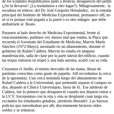
de los Estatutos Republicanos junto a Bolívar, desapareció del jardín
(¿Se la llevaron? ¿La trasladaron a otro lugar?). Milagrosamente, la
escultura en relieve, del Dr. José Gregorio Hernández, en la entrada
principal del Instituto de Medicina Experimental, permanece allí, no
sé si es porque está pegada a la pared o es otro milagro que debe
atribuírsele al Beato.
Pasamos al lado derecho de Medicina Experimental, frente al
estacionamiento, pudimos ver, menos mal que estaba, la Placa que
recuerda el Asesinato del Estudiante de Medicina, Marvin Marín
Sánchez (1972-Mayo), asesinado en un allanamiento, durante el
gobierno de Rafael Caldera. Marvin no estaba en ninguna
manifestación, salía de clase por la parte lateral del edificio, cuando
las tropas entraron en tropel y una bala asesina, acabó con su vida.
Cruzamos el Jardín, el mismo descuido de las matas, llenas de
parásitas conocidas como guate de pajarito. Allí recordamos la cerca
de la ignominia. Una cerca instalada luego del allanamiento de
Rafael Caldera a la Universidad, que pretendió separar el campus en
dos, dejando al Clínico Universitario, fuera de él. Ese adefesio de
Caldera, fue lo primero que desapareció cuando nos dejaron entrar a
la UCV, forcejeamos con la reja y esta se desplomó cuan larga era,
excitados los estudiantes gritaban, ¡territorio liberado!. Las fuerzas
policías que merodeaban por allí, discretamente hicieron oídos
sordos y se retiraron.