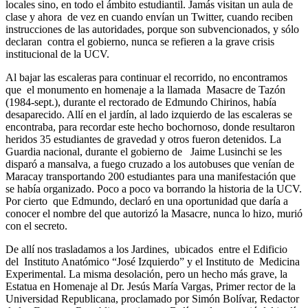
locales sino, en todo el ámbito estudiantil. Jamás visitan un aula de
clase y ahora de vez en cuando envían un Twitter, cuando reciben
instrucciones de las autoridades, porque son subvencionados, y sólo
declaran contra el gobierno, nunca se refieren a la grave crisis
institucional de la UCV.
Al bajar las escaleras para continuar el recorrido, no encontramos
que el monumento en homenaje a la llamada Masacre de Tazón
(1984-sept.), durante el rectorado de Edmundo Chirinos, había
desaparecido. Allí en el jardín, al lado izquierdo de las escaleras se
encontraba, para recordar este hecho bochornoso, donde resultaron
heridos 35 estudiantes de gravedad y otros fueron detenidos. La
Guardia nacional, durante el gobierno de Jaime Lusinchi se les
disparó a mansalva, a fuego cruzado a los autobuses que venían de
Maracay transportando 200 estudiantes para una manifestación que
se había organizado. Poco a poco va borrando la historia de la UCV.
Por cierto que Edmundo, declaró en una oportunidad que daría a
conocer el nombre del que autorizó la Masacre, nunca lo hizo, murió
con el secreto.
De allí nos trasladamos a los Jardines, ubicados entre el Edificio
del Instituto Anatómico “José Izquierdo” y el Instituto de Medicina
Experimental. La misma desolación, pero un hecho más grave, la
Estatua en Homenaje al Dr. Jesús María Vargas, Primer rector de la
Universidad Republicana, proclamado por Simón Bolívar, Redactor