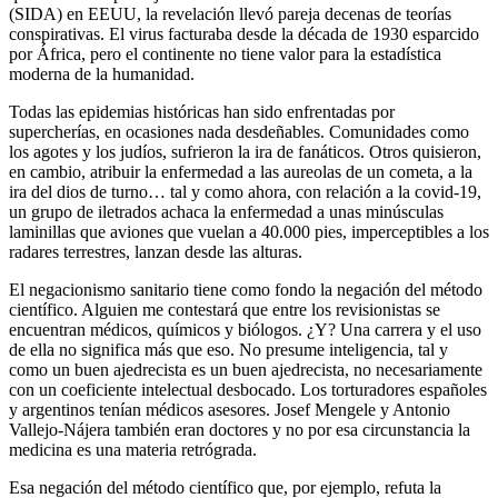
(SIDA) en EEUU, la revelación llevó pareja decenas de teorías
conspirativas. El virus facturaba desde la década de 1930 esparcido
por África, pero el continente no tiene valor para la estadística
moderna de la humanidad.
Todas las epidemias históricas han sido enfrentadas por
supercherías, en ocasiones nada desdeñables. Comunidades como
los agotes y los judíos, sufrieron la ira de fanáticos. Otros quisieron,
en cambio, atribuir la enfermedad a las aureolas de un cometa, a la
ira del dios de turno… tal y como ahora, con relación a la covid-19,
un grupo de iletrados achaca la enfermedad a unas minúsculas
laminillas que aviones que vuelan a 40.000 pies, imperceptibles a los
radares terrestres, lanzan desde las alturas.
El negacionismo sanitario tiene como fondo la negación del método
científico. Alguien me contestará que entre los revisionistas se
encuentran médicos, químicos y biólogos. ¿Y? Una carrera y el uso
de ella no significa más que eso. No presume inteligencia, tal y
como un buen ajedrecista es un buen ajedrecista, no necesariamente
con un coeficiente intelectual desbocado. Los torturadores españoles
y argentinos tenían médicos asesores. Josef Mengele y Antonio
Vallejo-Nájera también eran doctores y no por esa circunstancia la
medicina es una materia retrógrada.
Esa negación del método científico que, por ejemplo, refuta la