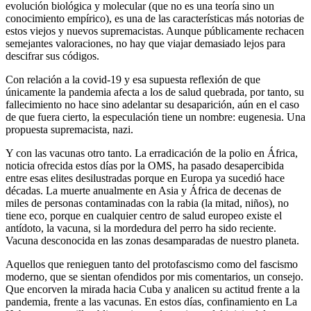
evolución biológica y molecular (que no es una teoría sino un
conocimiento empírico), es una de las características más notorias de
estos viejos y nuevos supremacistas. Aunque públicamente rechacen
semejantes valoraciones, no hay que viajar demasiado lejos para
descifrar sus códigos.
Con relación a la covid-19 y esa supuesta reflexión de que
únicamente la pandemia afecta a los de salud quebrada, por tanto, su
fallecimiento no hace sino adelantar su desaparición, aún en el caso
de que fuera cierto, la especulación tiene un nombre: eugenesia. Una
propuesta supremacista, nazi.
Y con las vacunas otro tanto. La erradicación de la polio en África,
noticia ofrecida estos días por la OMS, ha pasado desapercibida
entre esas elites desilustradas porque en Europa ya sucedió hace
décadas. La muerte anualmente en Asia y África de decenas de
miles de personas contaminadas con la rabia (la mitad, niños), no
tiene eco, porque en cualquier centro de salud europeo existe el
antídoto, la vacuna, si la mordedura del perro ha sido reciente.
Vacuna desconocida en las zonas desamparadas de nuestro planeta.
Aquellos que renieguen tanto del protofascismo como del fascismo
moderno, que se sientan ofendidos por mis comentarios, un consejo.
Que encorven la mirada hacia Cuba y analicen su actitud frente a la
pandemia, frente a las vacunas. En estos días, confinamiento en La