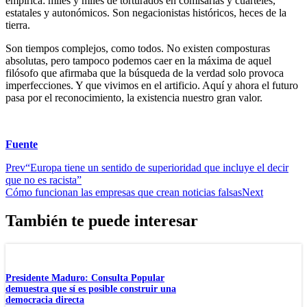
empírica: miles y miles de torturados en comisarías y cuarteles,
estatales y autonómicos. Son negacionistas históricos, heces de la
tierra.
Son tiempos complejos, como todos. No existen composturas
absolutas, pero tampoco podemos caer en la máxima de aquel
filósofo que afirmaba que la búsqueda de la verdad solo provoca
imperfecciones. Y que vivimos en el artificio. Aquí y ahora el futuro
pasa por el reconocimiento, la existencia nuestro gran valor.
Fuente
Prev
“Europa tiene un sentido de superioridad que incluye el decir
que no es racista”
Cómo funcionan las empresas que crean noticias falsas
Next
También te puede interesar
Presidente Maduro: Consulta Popular
demuestra que sí es posible construir una
democracia directa