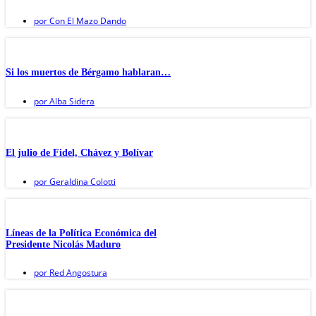
por
Con El Mazo Dando
Si los muertos de Bérgamo hablaran…
por
Alba Sidera
El julio de Fidel, Chávez y Bolívar
por
Geraldina Colotti
Líneas de la Política Económica del
Presidente Nicolás Maduro
por
Red Angostura