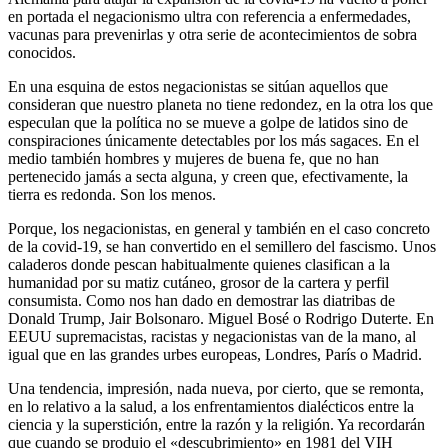
en portada el negacionismo ultra con referencia a enfermedades,
vacunas para prevenirlas y otra serie de acontecimientos de sobra
conocidos.
En una esquina de estos negacionistas se sitúan aquellos que
consideran que nuestro planeta no tiene redondez, en la otra los que
especulan que la política no se mueve a golpe de latidos sino de
conspiraciones únicamente detectables por los más sagaces. En el
medio también hombres y mujeres de buena fe, que no han
pertenecido jamás a secta alguna, y creen que, efectivamente, la
tierra es redonda. Son los menos.
Porque, los negacionistas, en general y también en el caso concreto
de la covid-19, se han convertido en el semillero del fascismo. Unos
caladeros donde pescan habitualmente quienes clasifican a la
humanidad por su matiz cutáneo, grosor de la cartera y perfil
consumista. Como nos han dado en demostrar las diatribas de
Donald Trump, Jair Bolsonaro. Miguel Bosé o Rodrigo Duterte. En
EEUU supremacistas, racistas y negacionistas van de la mano, al
igual que en las grandes urbes europeas, Londres, París o Madrid.
Una tendencia, impresión, nada nueva, por cierto, que se remonta,
en lo relativo a la salud, a los enfrentamientos dialécticos entre la
ciencia y la superstición, entre la razón y la religión. Ya recordarán
que cuando se produjo el «descubrimiento» en 1981 del VIH