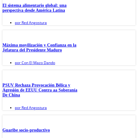
El sistema alimentario global: una
perspectiva desde América Latina
por
Red Angostura
Máxima movilización y Confianza en la
Jefatura del Presidente Maduro
por
Con El Mazo Dando
PSUV Rechaza Provocación Bélica y
Agresión de EEUU Contra aa Soberanía
De China
por
Red Angostura
Guaribe socio-productivo