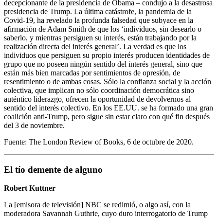
decepcionante de la presidencia de Obama – condujo a la desastrosa
presidencia de Trump. La última catástrofe, la pandemia de la
Covid-19, ha revelado la profunda falsedad que subyace en la
afirmación de Adam Smith de que los ‘individuos, sin desearlo o
saberlo, y mientras persiguen su interés, están trabajando por la
realización directa del interés general’. La verdad es que los
individuos que persiguen su propio interés producen identidades de
grupo que no poseen ningún sentido del interés general, sino que
están más bien marcadas por sentimientos de opresión, de
resentimiento o de ambas cosas. Sólo la confianza social y la acción
colectiva, que implican no sólo coordinación democrática sino
auténtico liderazgo, ofrecen la oportunidad de devolvernos al
sentido del interés colectivo. En los EE.UU. se ha formado una gran
coalición anti-Trump, pero sigue sin estar claro con qué fin después
del 3 de noviembre.
Fuente: The London Review of Books, 6 de octubre de 2020.
El tío demente de alguno
Robert Kuttner
La [emisora de televisión] NBC se redimió, o algo así, con la
moderadora Savannah Guthrie, cuyo duro interrogatorio de Trump