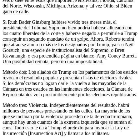
seis o siete entre estos que importen: Pensilvania, Florida, Carolina
del Norte, Wisconsin, Michigan, Arizona, y tal vez Ohio, si Biden
gana de calle.
Si Ruth Bader Ginsburg hubiese vivido tres meses más, el
presidente del Tribunal Supremo bien podría haberse alineado con
los cuatro liberales de la corte y haberse negado a permitirle a Trump
conseguir un segundo mandato de un golpe. Ahora, Roberts tendrá
que atraerse a uno o más de los designados por Trump, ya sea Neil
Gorsuch, una especie de institucionalista del Supremo, o Brett
Kavanaugh, o esa pretendida página en blanco, Amy Coney Barrett.
Una posibilidad remota, pero no una imposibilidad.
Método dos: Los aliados de Trump en los parlamentos de los estados
revocan el resultado popular y presentan listas de electores rivales.
Si los demócratas no logran darle la vuelta a las mayorías de la
Cámara en tres estados en las inminentes elecciones, la Cámara de
Representantes vota presumiblemente por los electores republicanos.
Método tres: Violencia. Independientemente del resultado, habrá
millones de personas protestando en las calles. La mayoría de los
que se inclinan por la violencia proceden de la derecha trumpiana,
aunque hay unos cuantos de la extrema izquierda que se suman al
caos. Todo esto le da a Trump el pretexto para invocar la Ley de
Insurrección [Insurrection Act] y llamar a los militares.