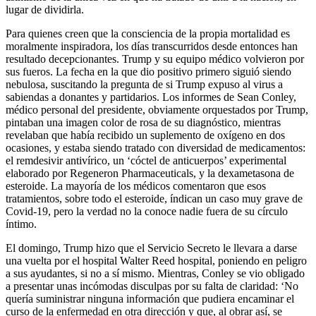
lugar de dividirla.
Para quienes creen que la consciencia de la propia mortalidad es
moralmente inspiradora, los días transcurridos desde entonces han
resultado decepcionantes. Trump y su equipo médico volvieron por
sus fueros. La fecha en la que dio positivo primero siguió siendo
nebulosa, suscitando la pregunta de si Trump expuso al virus a
sabiendas a donantes y partidarios. Los informes de Sean Conley,
médico personal del presidente, obviamente orquestados por Trump,
pintaban una imagen color de rosa de su diagnóstico, mientras
revelaban que había recibido un suplemento de oxígeno en dos
ocasiones, y estaba siendo tratado con diversidad de medicamentos:
el remdesivir antivírico, un ‘cóctel de anticuerpos’ experimental
elaborado por Regeneron Pharmaceuticals, y la dexametasona de
esteroide. La mayoría de los médicos comentaron que esos
tratamientos, sobre todo el esteroide, índican un caso muy grave de
Covid-19, pero la verdad no la conoce nadie fuera de su círculo
íntimo.
El domingo, Trump hizo que el Servicio Secreto le llevara a darse
una vuelta por el hospital Walter Reed hospital, poniendo en peligro
a sus ayudantes, si no a sí mismo. Mientras, Conley se vio obligado
a presentar unas incómodas disculpas por su falta de claridad: ‘No
quería suministrar ninguna información que pudiera encaminar el
curso de la enfermedad en otra dirección y que, al obrar así, se