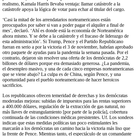
realismo, Kamala Harris llevaba ventaja: llamar catástrofe a la
catástrofe apoya la lógica de votar para echar al titular del cargo.
‘Casi la mitad de los arrendatarios norteamericanos están
preocupados por saber si van a poder pagar el alquiler a final de
mes’, declaró. ‘Ahí es donde está la economía de Norteamérica
ahora mismo. Y se debe a la catástrofe y el fracaso de liderazgo de
esta administración’. Si Trump, Pence y el Partido Republicano
fueran en serio a por la victoria el 3 de noviembre, habrían aprobado
otro paquete de ayudas para la pandemia la semana pasada. Por el
contrario, dejaron sin resolver una oferta de los demócratas de 2,2
billones de dólares porque era demasiado generosa. ¿La pandemia,
el desempleo masivo, y una de cada cinco empresas norteamericanas
que se viene abajo? La culpa es de China, según Pence, y una
oportunidad para el pueblo norteamericano de hacer heroicos
sacrificios.
Los republicanos ofrecen temeridad de derechas y los demócratas
moderadas mejoras: subidas de impuestos para las rentas superiores
a 400.000 dólares, regulación de la extracción de gas natural, no
más llaves de estrangulamiento [por parte de la policía], cobertura
continuada de las condiciones médicas presistentes. Uf. Los sondeos
indican que estas medidas políticas tan poco estimulantes les
marcarán a los demócratas un camino hacia la victoria más liso que
la frente de Pence. Mientras tanto, el espectáculo de un comandante