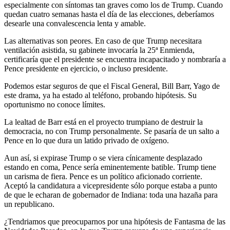
especialmente con síntomas tan graves como los de Trump. Cuando
quedan cuatro semanas hasta el día de las elecciones, deberíamos
desearle una convalescencia lenta y amable.
Las alternativas son peores. En caso de que Trump necesitara
ventilación asistida, su gabinete invocaría la 25ª Enmienda,
certificaría que el presidente se encuentra incapacitado y nombraría a
Pence presidente en ejercicio, o incluso presidente.
Podemos estar seguros de que el Fiscal General, Bill Barr, Yago de
este drama, ya ha estado al teléfono, probando hipótesis. Su
oportunismo no conoce límites.
La lealtad de Barr está en el proyecto trumpiano de destruir la
democracia, no con Trump personalmente. Se pasaría de un salto a
Pence en lo que dura un latido privado de oxígeno.
Aun así, si expirase Trump o se viera cínicamente desplazado
estando en coma, Pence sería eminentemente batible. Trump tiene
un carisma de fiera. Pence es un político aficionado corriente.
Aceptó la candidatura a vicepresidente sólo porque estaba a punto
de que le echaran de gobernador de Indiana: toda una hazaña para
un republicano.
¿Tendriamos que preocuparnos por una hipótesis de Fantasma de las