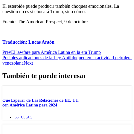
El esteroide puede producir también choques emocionales. La
cuestión no es si chocará Trump, sino cómo.
Fuente: The American Prospect, 9 de octubre
Traducción:
Lucas Antón
Prev
El lawfare para América Latina en la era Trump
Posibles aplicaciones de la Ley Antibloqueo en la actividad petrolera
venezolana
Next
También te puede interesar
Qué Esperar de Las Relaciones de EE. UU.
con América Latina para 2024
por
CELAG