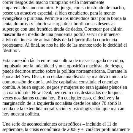
correr riesgos del macho trumpiano están internamente
emparentados uno con otro. El juego, con su trasfondo de macho,
posee un atractivo especial, si bien encubierto, para la mente
evangélica o puritana. Permite a los individuos tirar por la borda la
lenta, dolorosa y laboriosa carga de subordinar sus deseos al
superego con una frenética tirada de dados. Corretear por ahí sin
mascarilla en medio de una pandemia podría servir de inmenso
alivio del incesante autoanálisis de la hipertrofiada conciencia
protestante. Al final, se nos ha ido de las manos; todo lo decidirá el
‘destino’.
Esta conexión tácita entre una cultura de masas cargada de culpa,
impulsada por la indentidad y una oposición machista, de riesgo,
puede decirnos mucho sobre la política norteamericana. Durante la
época del New Deal, una ciudadanía díscola se mantuvo unida a la
comprensión de que la avidez capitalista constituía el enemigo
común. A buen seguro, negros y mujeres no eran iguales plenos en
la coalición del New Deal, pero eran más destacados de lo que a
veces nos damos cuenta hoy. En cualquier caso, el declive y la
marginación de la izquierda socialista desde los años 70 abrió la
senda de la extendida moralización y psicologización que marcan
hoy nuestra política.
Una serie de acontecimientos catastróficos – incluido el 11 de
septiembre, la crisis económica de 2008 y el carácter profundamente