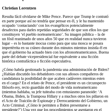
Christian Lorentzen
Resulta fácil olvidarse de Mike Pence. Parece que Trump le contrató
en parte porque así no tendría que pensar en él, y le ha mantenido
ocupado ‘contactando’ con los evangélicos potencialmente
desafectos para darles repetidas seguridades de que son ellos los que
constituyen ‘el pueblo norteamericano’. Su imagen pública – la de
un fósil reanimado de unos años 50 que en realidad nunca tuvieron
lugar – es lo bastante inocua como para que una mosca se posara
impertérrita en su cráneo durante dos minutos mientras insistía él en
que el gobierno ha actuado bien con los afronorteamericanos. Buena
parte del debate vicepresidencial fue equivalente a una ficción
histórica contrafáctica o ficción especulativa.
¿Cómo habría gestionado la pandemia una administración de Biden?
¿Habían discutido los debatidores con sus añosos compañeros de
candidatura la posibilidad de que acaben cadáveres mientras esten
en el cargo? En el relato de Pence, el presidente es un circunspecto
filósofo-rey, recto guardián del modo de vida norteamericano
(mientras hablaba, su jefe tuiteaba con entusiasmo paranoide: ‘A
Obama, Biden, la Tramposa Hillary y a muchos otros los pillaron en
el Acto de Traición de Espionaje y Derrocamiento del Gobierno, un
Acto Criminal. ¿Cómo le permiten a Biden presentarse a
presidente?’) Una vez que los procedimientos se asentaron en el