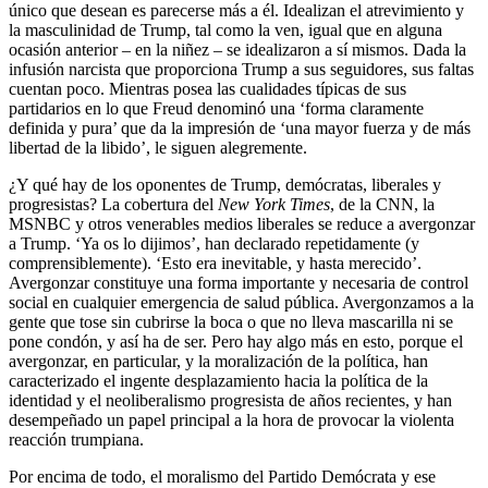
único que desean es parecerse más a él. Idealizan el atrevimiento y
la masculinidad de Trump, tal como la ven, igual que en alguna
ocasión anterior – en la niñez – se idealizaron a sí mismos. Dada la
infusión narcista que proporciona Trump a sus seguidores, sus faltas
cuentan poco. Mientras posea las cualidades típicas de sus
partidarios en lo que Freud denominó una ‘forma claramente
definida y pura’ que da la impresión de ‘una mayor fuerza y de más
libertad de la libido’, le siguen alegremente.
¿Y qué hay de los oponentes de Trump, demócratas, liberales y
progresistas? La cobertura del
New York Times
, de la CNN, la
MSNBC y otros venerables medios liberales se reduce a avergonzar
a Trump. ‘Ya os lo dijimos’, han declarado repetidamente (y
comprensiblemente). ‘Esto era inevitable, y hasta merecido’.
Avergonzar constituye una forma importante y necesaria de control
social en cualquier emergencia de salud pública. Avergonzamos a la
gente que tose sin cubrirse la boca o que no lleva mascarilla ni se
pone condón, y así ha de ser. Pero hay algo más en esto, porque el
avergonzar, en particular, y la moralización de la política, han
caracterizado el ingente desplazamiento hacia la política de la
identidad y el neoliberalismo progresista de años recientes, y han
desempeñado un papel principal a la hora de provocar la violenta
reacción trumpiana.
Por encima de todo, el moralismo del Partido Demócrata y ese