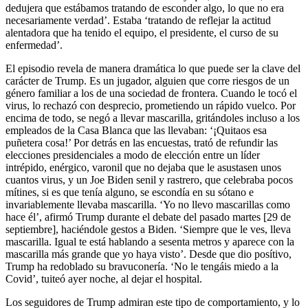
dedujera que estábamos tratando de esconder algo, lo que no era
necesariamente verdad’. Estaba ‘tratando de reflejar la actitud
alentadora que ha tenido el equipo, el presidente, el curso de su
enfermedad’.
El episodio revela de manera dramática lo que puede ser la clave del
carácter de Trump. Es un jugador, alguien que corre riesgos de un
género familiar a los de una sociedad de frontera. Cuando le tocó el
virus, lo rechazó con desprecio, prometiendo un rápido vuelco. Por
encima de todo, se negó a llevar mascarilla, gritándoles incluso a los
empleados de la Casa Blanca que las llevaban: ‘¡Quitaos esa
puñetera cosa!’ Por detrás en las encuestas, trató de refundir las
elecciones presidenciales a modo de elección entre un líder
intrépido, enérgico, varonil que no dejaba que le asustasen unos
cuantos virus, y un Joe Biden senil y rastrero, que celebraba pocos
mítines, si es que tenía alguno, se escondía en su sótano e
invariablemente llevaba mascarilla. ‘Yo no llevo mascarillas como
hace él’, afirmó Trump durante el debate del pasado martes [29 de
septiembre], haciéndole gestos a Biden. ‘Siempre que le ves, lleva
mascarilla. Igual te está hablando a sesenta metros y aparece con la
mascarilla más grande que yo haya visto’. Desde que dio posítivo,
Trump ha redoblado su bravuconería. ‘No le tengáis miedo a la
Covid’, tuiteó ayer noche, al dejar el hospital.
Los seguidores de Trump admiran este tipo de comportamiento, y lo