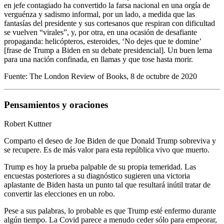
en jefe contagiado ha convertido la farsa nacional en una orgía de
verguénza y sadismo informal, por un lado, a medida que las
fantasías del presidente y sus cortesanos que respiran con dificultad
se vuelven “virales”, y, por otra, en una ocasión de desafiante
propaganda: helicópteros, esteroides, ‘No dejes que te domine’
[frase de Trump a Biden en su debate presidencial]. Un buen lema
para una nación confinada, en llamas y que tose hasta morir.
Fuente:
The London Review of Books, 8 de octubre de 2020
Pensamientos y oraciones
Robert Kuttner
Comparto el deseo de Joe Biden de que Donald Trump sobreviva y
se recupere. Es de más valor para esta república vivo que muerto.
Trump es hoy la prueba palpable de su propia temeridad. Las
encuestas posteriores a su diagnóstico sugieren una victoria
aplastante de Biden hasta un punto tal que resultará inútil tratar de
convertir las elecciones en un robo.
Pese a sus palabras, lo probable es que Trump esté enfermo durante
algún tiempo. La Covid parece a menudo ceder sólo para empeorar,