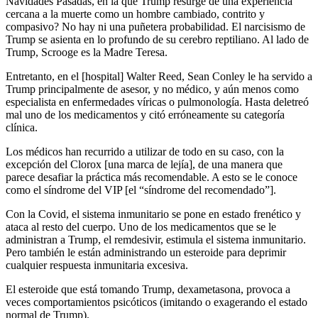
Navidades Pasadas, en la que Trump resurge de una experiencia
cercana a la muerte como un hombre cambiado, contrito y
compasivo? No hay ni una puñetera probabilidad. El narcisismo de
Trump se asienta en lo profundo de su cerebro reptiliano. Al lado de
Trump, Scrooge es la Madre Teresa.
Entretanto, en el [hospital] Walter Reed, Sean Conley le ha servido a
Trump principalmente de asesor, y no médico, y aún menos como
especialista en enfermedades víricas o pulmonología. Hasta deletreó
mal uno de los medicamentos y citó erróneamente su categoría
clínica.
Los médicos han recurrido a utilizar de todo en su caso, con la
excepción del Clorox [una marca de lejía], de una manera que
parece desafiar la práctica más recomendable. A esto se le conoce
como el síndrome del VIP [el “síndrome del recomendado”].
Con la Covid, el sistema inmunitario se pone en estado frenético y
ataca al resto del cuerpo. Uno de los medicamentos que se le
administran a Trump, el remdesivir, estimula el sistema inmunitario.
Pero también le están administrando un esteroide para deprimir
cualquier respuesta inmunitaria excesiva.
El esteroide que está tomando Trump, dexametasona, provoca a
veces comportamientos psicóticos (imitando o exagerando el estado
normal de Trump).