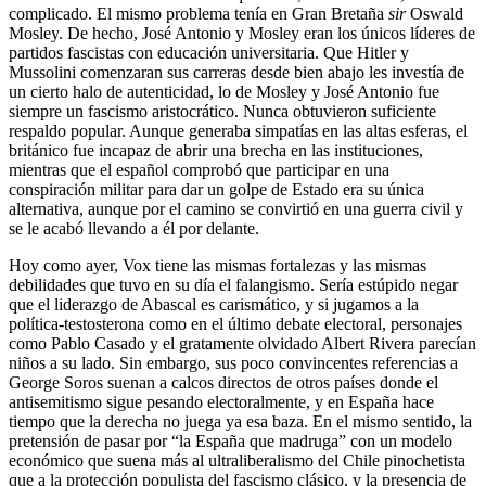
complicado. El mismo problema tenía en Gran Bretaña
sir
Oswald
Mosley. De hecho, José Antonio y Mosley eran los únicos líderes de
partidos fascistas con educación universitaria. Que Hitler y
Mussolini comenzaran sus carreras desde bien abajo les investía de
un cierto halo de autenticidad, lo de Mosley y José Antonio fue
siempre un fascismo aristocrático. Nunca obtuvieron suficiente
respaldo popular. Aunque generaba simpatías en las altas esferas, el
británico fue incapaz de abrir una brecha en las instituciones,
mientras que el español comprobó que participar en una
conspiración militar para dar un golpe de Estado era su única
alternativa, aunque por el camino se convirtió en una guerra civil y
se le acabó llevando a él por delante.
Hoy como ayer, Vox tiene las mismas fortalezas y las mismas
debilidades que tuvo en su día el falangismo. Sería estúpido negar
que el liderazgo de Abascal es carismático, y si jugamos a la
política-testosterona como en el último debate electoral, personajes
como Pablo Casado y el gratamente olvidado Albert Rivera parecían
niños a su lado. Sin embargo, sus poco convincentes referencias a
George Soros suenan a calcos directos de otros países donde el
antisemitismo sigue pesando electoralmente, y en España hace
tiempo que la derecha no juega ya esa baza. En el mismo sentido, la
pretensión de pasar por “la España que madruga” con un modelo
económico que suena más al ultraliberalismo del Chile pinochetista
que a la protección populista del fascismo clásico, y la presencia de