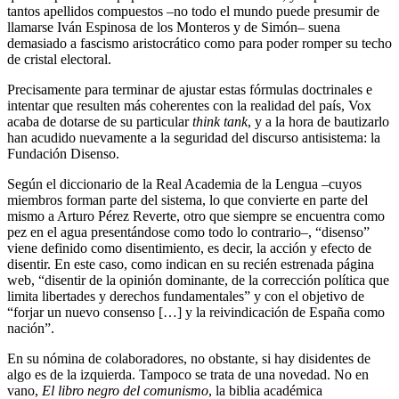
tantos apellidos compuestos –no todo el mundo puede presumir de
llamarse Iván Espinosa de los Monteros y de Simón– suena
demasiado a fascismo aristocrático como para poder romper su techo
de cristal electoral.
Precisamente para terminar de ajustar estas fórmulas doctrinales e
intentar que resulten más coherentes con la realidad del país, Vox
acaba de dotarse de su particular
think tank
, y a la hora de bautizarlo
han acudido nuevamente a la seguridad del discurso antisistema: la
Fundación Disenso.
Según el diccionario de la Real Academia de la Lengua –cuyos
miembros forman parte del sistema, lo que convierte en parte del
mismo a Arturo Pérez Reverte, otro que siempre se encuentra como
pez en el agua presentándose como todo lo contrario–, “disenso”
viene definido como disentimiento, es decir, la acción y efecto de
disentir. En este caso, como indican en su recién estrenada página
web, “disentir de la opinión dominante, de la corrección política que
limita libertades y derechos fundamentales” y con el objetivo de
“forjar un nuevo consenso […] y la reivindicación de España como
nación”.
En su nómina de colaboradores, no obstante, si hay disidentes de
algo es de la izquierda. Tampoco se trata de una novedad. No en
vano,
El libro negro del comunismo
, la biblia académica