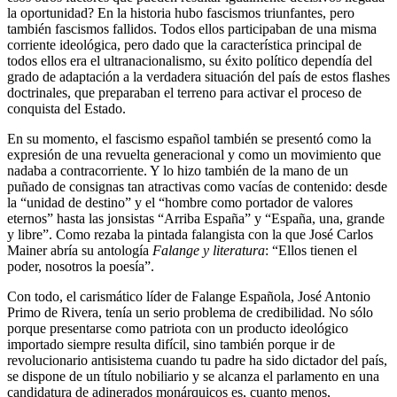
la oportunidad? En la historia hubo fascismos triunfantes, pero
también fascismos fallidos. Todos ellos participaban de una misma
corriente ideológica, pero dado que la característica principal de
todos ellos era el ultranacionalismo, su éxito político dependía del
grado de adaptación a la verdadera situación del país de estos flashes
doctrinales, que preparaban el terreno para activar el proceso de
conquista del Estado.
En su momento, el fascismo español también se presentó como la
expresión de una revuelta generacional y como un movimiento que
nadaba a contracorriente. Y lo hizo también de la mano de un
puñado de consignas tan atractivas como vacías de contenido: desde
la “unidad de destino” y el “hombre como portador de valores
eternos” hasta las jonsistas “Arriba España” y “España, una, grande
y libre”. Como rezaba la pintada falangista con la que José Carlos
Mainer abría su antología
Falange y literatura
: “Ellos tienen el
poder, nosotros la poesía”.
Con todo, el carismático líder de Falange Española, José Antonio
Primo de Rivera, tenía un serio problema de credibilidad. No sólo
porque presentarse como patriota con un producto ideológico
importado siempre resulta difícil, sino también porque ir de
revolucionario antisistema cuando tu padre ha sido dictador del país,
se dispone de un título nobiliario y se alcanza el parlamento en una
candidatura de adinerados monárquicos es, cuanto menos,