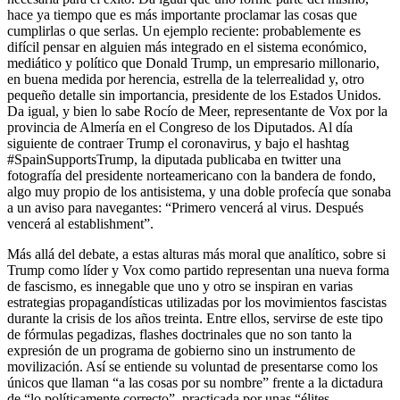
hace ya tiempo que es más importante proclamar las cosas que
cumplirlas o que serlas. Un ejemplo reciente: probablemente es
difícil pensar en alguien más integrado en el sistema económico,
mediático y político que Donald Trump, un empresario millonario,
en buena medida por herencia, estrella de la telerrealidad y, otro
pequeño detalle sin importancia, presidente de los Estados Unidos.
Da igual, y bien lo sabe Rocío de Meer, representante de Vox por la
provincia de Almería en el Congreso de los Diputados. Al día
siguiente de contraer Trump el coronavirus, y bajo el hashtag
#SpainSupportsTrump, la diputada publicaba en twitter una
fotografía del presidente norteamericano con la bandera de fondo,
algo muy propio de los antisistema, y una doble profecía que sonaba
a un aviso para navegantes: “Primero vencerá al virus. Después
vencerá al establishment”.
Más allá del debate, a estas alturas más moral que analítico, sobre si
Trump como líder y Vox como partido representan una nueva forma
de fascismo, es innegable que uno y otro se inspiran en varias
estrategias propagandísticas utilizadas por los movimientos fascistas
durante la crisis de los años treinta. Entre ellos, servirse de este tipo
de fórmulas pegadizas, flashes doctrinales que no son tanto la
expresión de un programa de gobierno sino un instrumento de
movilización. Así se entiende su voluntad de presentarse como los
únicos que llaman “a las cosas por su nombre” frente a la dictadura
de “lo políticamente correcto”, practicada por unas “élites