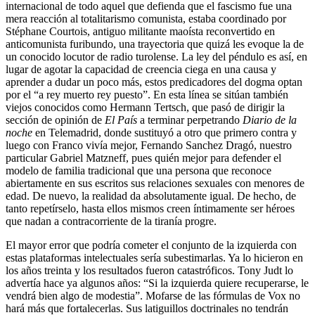
internacional de todo aquel que defienda que el fascismo fue una
mera reacción al totalitarismo comunista, estaba coordinado por
Stéphane Courtois, antiguo militante maoísta reconvertido en
anticomunista furibundo, una trayectoria que quizá les evoque la de
un conocido locutor de radio turolense. La ley del péndulo es así, en
lugar de agotar la capacidad de creencia ciega en una causa y
aprender a dudar un poco más, estos predicadores del dogma optan
por el “a rey muerto rey puesto”. En esta línea se sitúan también
viejos conocidos como Hermann Tertsch, que pasó de dirigir la
sección de opinión de
El País
a terminar perpetrando
Diario de la
noche
en Telemadrid, donde sustituyó a otro que primero contra y
luego con Franco vivía mejor, Fernando Sanchez Dragó, nuestro
particular Gabriel Matzneff, pues quién mejor para defender el
modelo de familia tradicional que una persona que reconoce
abiertamente en sus escritos sus relaciones sexuales con menores de
edad. De nuevo, la realidad da absolutamente igual. De hecho, de
tanto repetírselo, hasta ellos mismos creen íntimamente ser héroes
que nadan a contracorriente de la tiranía progre.
El mayor error que podría cometer el conjunto de la izquierda con
estas plataformas intelectuales sería subestimarlas. Ya lo hicieron en
los años treinta y los resultados fueron catastróficos. Tony Judt lo
advertía hace ya algunos años: “Si la izquierda quiere recuperarse, le
vendrá bien algo de modestia”. Mofarse de las fórmulas de Vox no
hará más que fortalecerlas. Sus latiguillos doctrinales no tendrán