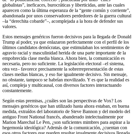
globalistas”, ineficaces, burocráticas y liberticidas, ante las cuales
aparecen como la última esperanza de la “gente común y corriente”,
abandonada por unos conservadores perdedores de la guerra cultural
–la “derechita cobarde”–, acomplejada a la hora de defender sus
valores.
Estos mensajes genéricos fueron decisivos para la llegada de Donald
Trump al poder, ya que enlazaron perfectamente con el perfil de los
últimos candidatos demócratas, que estimulaban los sentimientos de
agravio racial y masculinidad herida de una parte importante de la
empobrecida clase media blanca. Ahora bien, la comunicación es
necesaria, pero no suficiente. La legislación electoral –el sistema,
otra vez– favorece precisamente la sobrerrepresentación de estas
clases medias blancas, y eso fue igualmente decisivo. Sin mensaje,
no obstante, tampoco se habrían movilizado. Y es que la realidad es
así, compleja y multicausal, con diversos factores interactuando
constantemente.
Según estas premisas, ¿cuáles son las perspectivas de Vox? Los
mensajes genéricos que han utilizado hasta ahora estaban, en buena
medida, extraídos del laboratorio de Steve Bannon y del modelo del
antiguo Front National francés, abanderado intelectualmente por
Marion Marechal Le Pen, ¿son suficientes mimbres para aspirar a la
hegemonía ideológica? Además de la comunicación, ¿cuentan con
esos otros factores que pueden resultar igualmente decisivos llegada