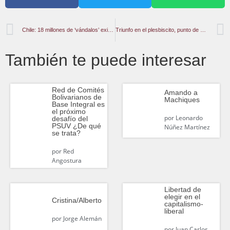
Chile: 18 millones de ‘vándalos’ exigen Constituyente
Triunfo en el plesbiscito, punto de partida para diseñar el nuevo Chile
También te puede interesar
Red de Comités
Amando a
Bolivarianos de
Machiques
Base Integral es
el próximo
por
Leonardo
desafío del
PSUV ¿De qué
Núñez Martínez
se trata?
por
Red
Angostura
Libertad de
elegir en el
Cristina/Alberto
capitalismo-
liberal
por
Jorge Alemán
por
Juan Carlos