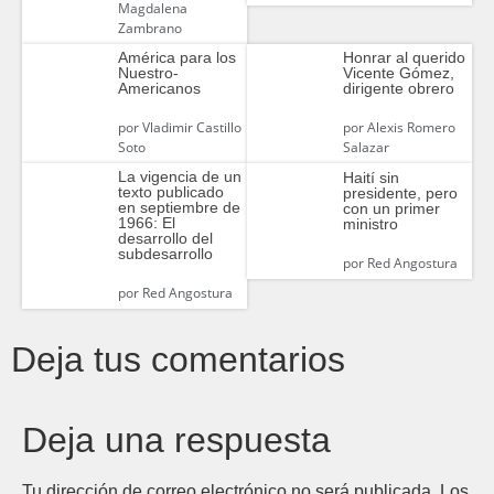
Magdalena
Zambrano
América para los
Honrar al querido
Nuestro-
Vicente Gómez,
Americanos
dirigente obrero
por
Vladimir Castillo
por
Alexis Romero
Soto
Salazar
La vigencia de un
Haití sin
texto publicado
presidente, pero
en septiembre de
con un primer
1966: El
ministro
desarrollo del
subdesarrollo
por
Red Angostura
por
Red Angostura
Deja tus comentarios
Deja una respuesta
Tu dirección de correo electrónico no será publicada.
Los