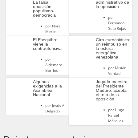
La falsa
administrativo de
oposición
la oposición
populismo-
democracia
por
Fernando
por
Nora
Soto Rojas
Merlin
El Esequibo:
Gira euroasiática:
viene la
un reimpulso en
contraofensiva
la esfera
energética
venezolana
por
Aldemaro
por
Misión
Barrios
Verdad
Algunas
Jugada maestra
exigencias a la
del Presidente
Asamblea
Maduro: acepta
Nacional
el reto de la
oposición
por
Jesús A.
por
Hugo
Delgado
Rafael
Márquez