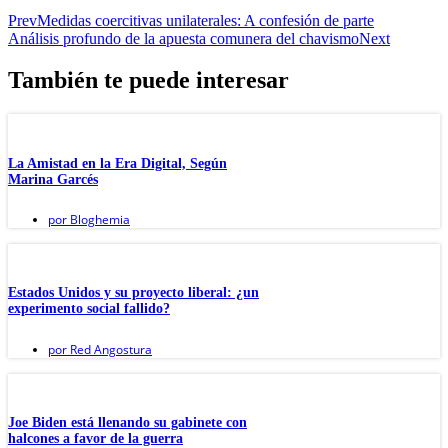
Prev
Medidas coercitivas unilaterales: A confesión de parte
Análisis profundo de la apuesta comunera del chavismo
Next
También te puede interesar
La Amistad en la Era Digital, Según
Marina Garcés
por
Bloghemia
Estados Unidos y su proyecto liberal: ¿un
experimento social fallido?
por
Red Angostura
Joe Biden está llenando su gabinete con
halcones a favor de la guerra