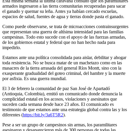
Esta misma semana la última caravana constató que los paramilitares
armados ingresaron a las tierra comunitarias recuperadas para sacar
el ganado y quemar su leña. Antes ya habían cercado escuelas,
espacios de salud, fuentes de agua y tierras donde pasta el ganado.
Como puede observarse, se trata de microacciones contrainsurgentes
que representan una guerra de altísima intensidad para las familias
campesinas. Todo esto sucede con el apoyo de las fuerzas armadas,
de los gobiernos estatal y federal que no han hecho nada para
impedirlo.
Estamos ante una política consolidada para aislar, debilitar y ahogar
toda resistencia. No se busca matar de un machetazo como en las
masacres de la tierra arrasada del general Ríos Montt, sino con la
exasperante gradualidad del goteo criminal, del hambre y la muerte
por asfixia. Es una guerra mundial.
El 3 de febrero la comunidad de paz San José de Apartadó
(Antioquia, Colombia), emitió un comunicado donde denuncia la
complicidad estatal en los acosos, violaciones y asesinatos que
suceden cada semana desde hace 23 años. El comunicado es
testimonio de que estamos ante una estrategia global contra las y los
diferentes (
https://bit.ly/3a6T5R2
).
Pese a ser un grupo de campesinos sin armas, los paramilitares
asesinaron y desaparecieron más de 300 personas de todas las