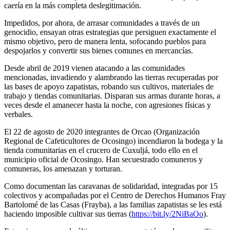
caería en la más completa deslegitimación.
Impedidos, por ahora, de arrasar comunidades a través de un
genocidio, ensayan otras estrategias que persiguen exactamente el
mismo objetivo, pero de manera lenta, sofocando pueblos para
despojarlos y convertir sus bienes comunes en mercancías.
Desde abril de 2019 vienen atacando a las comunidades
mencionadas, invadiendo y alambrando las tierras recuperadas por
las bases de apoyo zapatistas, robando sus cultivos, materiales de
trabajo y tiendas comunitarias. Disparan sus armas durante horas, a
veces desde el amanecer hasta la noche, con agresiones físicas y
verbales.
El 22 de agosto de 2020 integrantes de Orcao (Organización
Regional de Cafeticultores de Ocosingo) incendiaron la bodega y la
tienda comunitarias en el crucero de Cuxuljá, todo ello en el
municipio oficial de Ocosingo. Han secuestrado comuneros y
comuneras, los amenazan y torturan.
Como documentan las caravanas de solidaridad, integradas por 15
colectivos y acompañadas por el Centro de Derechos Humanos Fray
Bartolomé de las Casas (Frayba), a las familias zapatistas se les está
haciendo imposible cultivar sus tierras (
https://bit.ly/2NiBaOo
).