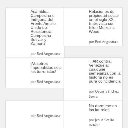
Asamblea
Relaciones de
Campesina e
propiedad social
Indígena del
en el siglo XXI.
Frente Amplio
Entrevista con
Unido de
Ellen Meiksins
Resistencia
Wood
Campesina
Bolívar y
por
Red Angostura
Zamora”
por
Red Angostura
TIAR contra
¡Vosotros
Venezuela:
imperialistas sois
cualquier
los terroristas!
semejanza con la
historia no es
pura coincidencia
por
Red Angostura
por
Oscar Sánchez
Serra
No dormirse en
los laureles
por
Red Angostura
por
Jesús Sotillo
Bolívar