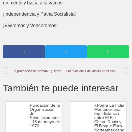
en mente y hacia allá vamos.
¡Independencia y Patria Socialista!
¡Viviremos y Venceremos!
La protección del samán / ¿Depredadores o saqueadores?
Las funciones del dinero en el planteamiento de Marx. Una síntesis del capítulo II y III de El Capital
También te puede interesar
Fundación de la
¿Podrá La India
Organización
Mantener una
de
Equidistancia
Revolucionarios
entre El Eje
: 15 de mayo de
China–Rusia y
1970
El Bloque Euro-
Norteamericano