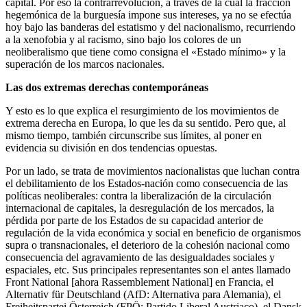
capital. Por eso la contrarrevolución, a través de la cual la fracción
hegemónica de la burguesía impone sus intereses, ya no se efectúa
hoy bajo las banderas del estatismo y del nacionalismo, recurriendo
a la xenofobia y al racismo, sino bajo los colores de un
neoliberalismo que tiene como consigna el «Estado mínimo» y la
superación de los marcos nacionales.
Las dos extremas derechas contemporáneas
Y esto es lo que explica el resurgimiento de los movimientos de
extrema derecha en Europa, lo que les da su sentido. Pero que, al
mismo tiempo, también circunscribe sus límites, al poner en
evidencia su división en dos tendencias opuestas.
Por un lado, se trata de movimientos nacionalistas que luchan contra
el debilitamiento de los Estados-nación como consecuencia de las
políticas neoliberales: contra la liberalización de la circulación
internacional de capitales, la desregulación de los mercados, la
pérdida por parte de los Estados de su capacidad anterior de
regulación de la vida económica y social en beneficio de organismos
supra o transnacionales, el deterioro de la cohesión nacional como
consecuencia del agravamiento de las desigualdades sociales y
espaciales, etc. Sus principales representantes son el antes llamado
Front National [ahora Rassemblement National] en Francia, el
Alternativ für Deutschland (AfD: Alternativa para Alemania), el
Freiheitspartei Österreich (FPÖ: Partido Liberal Austriaco), el Dansk