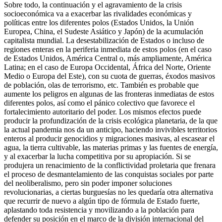
Sobre todo, la continuación y el agravamiento de la crisis
socioeconómica va a exacerbar las rivalidades económicas y
políticas entre los diferentes polos (Estados Unidos, la Unión
Europea, China, el Sudeste Asiático y Japón) de la acumulación
capitalista mundial. La desestabilización de Estados o incluso de
regiones enteras en la periferia inmediata de estos polos (en el caso
de Estados Unidos, América Central o, más ampliamente, América
Latina; en el caso de Europa Occidental, África del Norte, Oriente
Medio o Europa del Este), con su cuota de guerras, éxodos masivos
de población, olas de terrorismo, etc. También es probable que
aumente los peligros en algunas de las fronteras inmediatas de estos
diferentes polos, así como el pánico colectivo que favorece el
fortalecimiento autoritario del poder. Los mismos efectos puede
producir la profundización de la crisis ecológica planetaria, de la que
la actual pandemia nos da un anticipo, haciendo invivibles territorios
enteros al producir genocidios y migraciones masivas, al escasear el
agua, la tierra cultivable, las materias primas y las fuentes de energía,
y al exacerbar la lucha competitiva por su apropiación. Si se
produjera un renacimiento de la conflictividad proletaria que frenara
el proceso de desmantelamiento de las conquistas sociales por parte
del neoliberalismo, pero sin poder imponer soluciones
revolucionarias, a ciertas burguesías no les quedaría otra alternativa
que recurrir de nuevo a algún tipo de fórmula de Estado fuerte,
aplastando toda resistencia y movilizando a la población para
defender su posición en el marco de la división internacional del