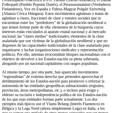
Folkeparti (Partido Popular Danés), el Perussuomalaiset (Verdaderos
Finlandeses), Vox en España y Fidesz-Magyar Polgári Szövetség
(Alianza Cívica Húngara). Estos movimientos aglutinan o tratan de
aglutinar a clases, fracciones de clase y estratos sociales que se
encuentran entre los “perdedores” de la globalización neoliberal o
que temen formar parte de ella: elementos de la burguesía cuyos
intereses están vinculados al aparato estatal nacional y al mercado
nacional; las “clases medias” tradicionales; elementos de la clase
asalariada que son víctimas de la globalización neoliberal y que no
disponen de las capacidades tradicionales de la clase asalariada para
organizarse y luchar (organizaciones sindicales y representación
política). Por ello, intentan (re)constituir bloques nacionalistas con el
objetivo de devolver a los Estados-nación su plena soberanía,
abogando por un nacional-capitalismo con rasgos populistas.
Al mismo tiempo, por otra parte, han aparecido movimientos
“regionalistas” de extrema derecha que pretenden aprovechar el
debilitamiento de los Estados-nación para promover o reforzar la
autonomía de las entidades geopolíticas subnacionales (regiones,
provincias, áreas metropolitanas, etc.), o incluso para exigir y
obtener su escisión e independencia política de los Estados-nación
de los que esas entidades forman parte actualmente. Los dos
ejemplos más típicos son el Vlams Belang (Interés Flamenco) en
Bélgica y la Lega Nord (ahora simplemente Lega) en Italia, a los
que se suman una miríada de otros menos conocidos por ser menos