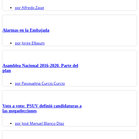
por
Alfredo Zaiat
Alarmas en la Embajada
por
Jorge Elbaum
Asamblea Nacional 2016-2020. Parte del
plan
por
Pasqualina Curcio Curcio
Voto a voto: PSUV definió candidaturas a
las megaelecciones
por
José Manuel Blanco Díaz