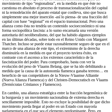
movimiento de tipo “regionalista”, en la medida en que éste no
cuestiona en absoluto el proceso de transnacionalización del capital
ni la remodelación del aparato estatal que conlleva, sino que busca
simplemente una mejor inserción -así lo piensa- de una fracción del
capital con base “regional” en el espacio transnacional. Pero una
alianza como ésta no tendría un contenido socioeconómico ni una
forma sociopolítica fascista: a lo sumo encarnaría una versión
autoritaria del neoliberalismo, del que ha habido algunos ejemplos
en las últimas décadas, sobre todo en el Reino Unido con Margaret
Thatcher. Incluso se puede estar razonablemente seguro de que en el
marco de una alianza de este tipo, el extremismo de la derecha
disminuiría en la medida en que el proyecto tuviera éxito, en
contraste con el ascenso a los extremos característico de la
fascistización del poder. Para comprobarlo, basta con ver la
evolución del peso de Vlaams Belang, que se ha ido debilitando a
medida que la causa de la autonomía flamenca ganaba terreno… en
beneficio de sus competidores de la Nieuw-Vlaamse Alliantie
(Nueva Alianza Flamenca) y del Christen-Democratisch en Vlaams
(Demócratas Cristianos y Flamencos).
En cambio, una alianza estratégica entre la fracción hegemónica de
la burguesía y un movimiento nacionalista de extrema derecha es
sencillamente imposible. Esto no excluye la posibilidad de que dicho
movimiento pueda llegar al poder en un Estado con mayoría
parlamentaria en el que sea el elemento predominante. Pero, en