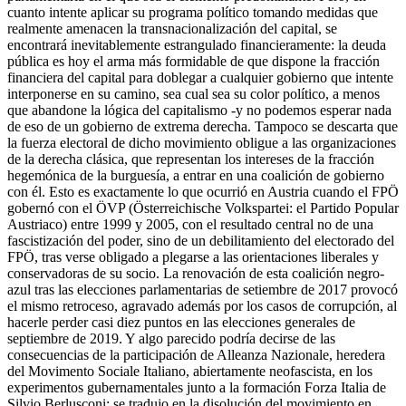
cuanto intente aplicar su programa político tomando medidas que
realmente amenacen la transnacionalización del capital, se
encontrará inevitablemente estrangulado financieramente: la deuda
pública es hoy el arma más formidable de que dispone la fracción
financiera del capital para doblegar a cualquier gobierno que intente
interponerse en su camino, sea cual sea su color político, a menos
que abandone la lógica del capitalismo -y no podemos esperar nada
de eso de un gobierno de extrema derecha. Tampoco se descarta que
la fuerza electoral de dicho movimiento obligue a las organizaciones
de la derecha clásica, que representan los intereses de la fracción
hegemónica de la burguesía, a entrar en una coalición de gobierno
con él. Esto es exactamente lo que ocurrió en Austria cuando el FPÖ
gobernó con el ÖVP (Österreichische Volkspartei: el Partido Popular
Austriaco) entre 1999 y 2005, con el resultado central no de una
fascistización del poder, sino de un debilitamiento del electorado del
FPÖ, tras verse obligado a plegarse a las orientaciones liberales y
conservadoras de su socio. La renovación de esta coalición negro-
azul tras las elecciones parlamentarias de setiembre de 2017 provocó
el mismo retroceso, agravado además por los casos de corrupción, al
hacerle perder casi diez puntos en las elecciones generales de
septiembre de 2019. Y algo parecido podría decirse de las
consecuencias de la participación de Alleanza Nazionale, heredera
del Movimento Sociale Italiano, abiertamente neofascista, en los
experimentos gubernamentales junto a la formación Forza Italia de
Silvio Berlusconi: se tradujo en la disolución del movimiento en