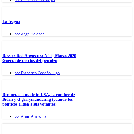
La fragua
por
Ángel Salazar
Dossier Red Angostura N° 2, Marzo 2020
Guerra de precios del petróleo
por
Francisco Cedeño Lugo
Democracia made in USA, la cumbre de
Biden y el gerrymandering (cuando los
políticos eligen a sus votantes)
por
Aram Aharonian