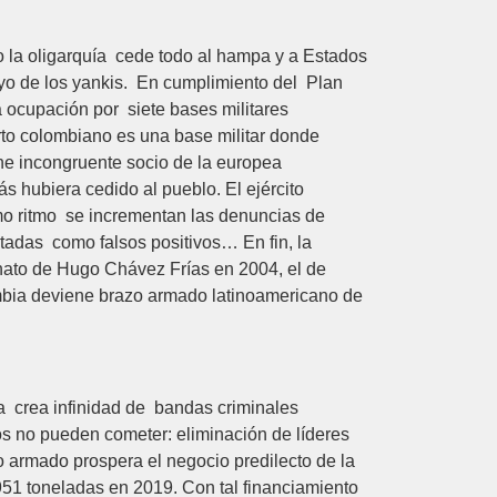
o la oligarquía cede todo al hampa y a Estados
oyo de los yankis. En cumplimiento del Plan
a ocupación por siete bases militares
rto colombiano es una base militar donde
ne incongruente socio de la europea
ás hubiera cedido al pueblo. El ejército
smo ritmo se incrementan las denuncias de
adas como falsos positivos… En fin, la
inato de Hugo Chávez Frías en 2004, el de
ombia deviene brazo armado latinoamericano de
ía crea infinidad de bandas criminales
os no pueden cometer: eliminación de líderes
o armado prospera el negocio predilecto de la
 951 toneladas en 2019. Con tal financiamiento