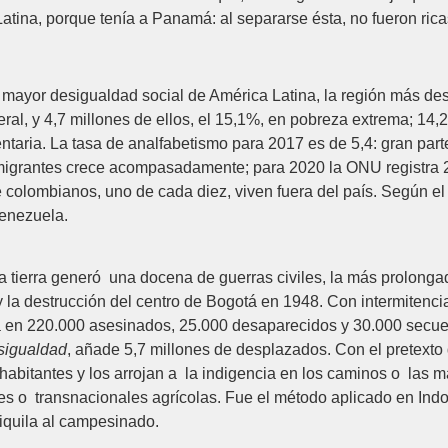
atina, porque tenía a Panamá: al separarse ésta, no fueron ri
mayor desigualdad social de América Latina, la región más de
eral, y 4,7 millones de ellos, el 15,1%, en pobreza extrema; 
aria. La tasa de analfabetismo para 2017 es de 5,4: gran parte
migrantes crece acompasadamente; para 2020 la ONU registra 2
 colombianos, uno de cada diez, viven fuera del país. Según e
Venezuela.
tierra generó una docena de guerras civiles, la más prolongad
 y la destrucción del centro de Bogotá en 1948. Con intermitencia
 en 220.000 asesinados, 25.000 desaparecidos y 30.000 secues
sigualdad
, añade 5,7 millones de desplazados. Con el pretexto
 habitantes y los arrojan a la indigencia en los caminos o las m
les o transnacionales agrícolas. Fue el método aplicado en I
niquila al campesinado.