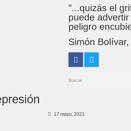
"...quizás el g
puede advertir
peligro encubi
Simón Bolívar
epresión
17 mayo, 2021