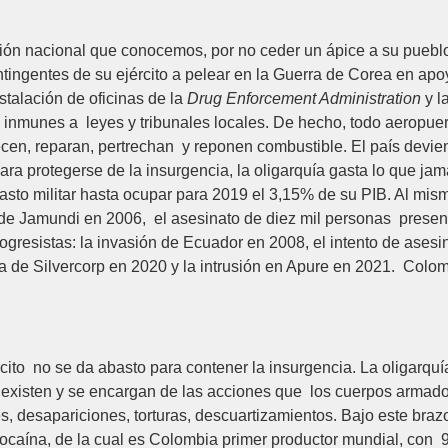
ción nacional que conocemos, por no ceder un ápice a su puebl
tingentes de su ejército a pelear en la Guerra de Corea en ap
stalación de oficinas de la
Drug Enforcement Administration
y l
 inmunes a leyes y tribunales locales. De hecho, todo aeropue
en, reparan, pertrechan y reponen combustible. El país devie
ara protegerse de la insurgencia, la oligarquía gasta lo que jam
 gasto militar hasta ocupar para 2019 el 3,15% de su PIB. Al mi
de Jamundi en 2006, el asesinato de diez mil personas present
rogresistas: la invasión de Ecuador en 2008, el intento de ases
a de Silvercorp en 2020 y la intrusión en Apure en 2021. Col
cito no se da abasto para contener la insurgencia. La oligarqu
no existen y se encargan de las acciones que los cuerpos armad
s, desapariciones, torturas, descuartizamientos. Bajo este braz
de cocaína, de la cual es Colombia primer productor mundial, con