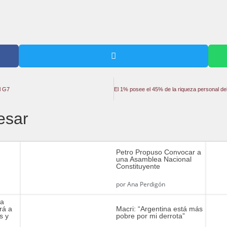
el G7
esar
Petro Propuso Convocar a
una Asamblea Nacional
Constituyente
por
Ana Perdigón
na
rá a
Macri: “Argentina está más
s y
pobre por mi derrota”