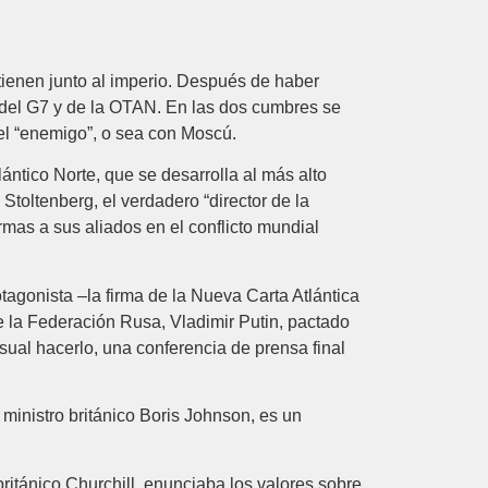
tienen junto al imperio. Después de haber
s del G7 y de la OTAN. En las dos cumbres se
el “enemigo”, o sea con Moscú. ‎
lántico Norte, que se desarrolla al más alto
toltenberg, el ‎verdadero “director de la
rmas a sus aliados en el conflicto mundial
agonista –la firma de la Nueva Carta Atlántica
e la ‎Federación Rusa, Vladimir Putin, pactado
sual hacerlo, una conferencia ‎de prensa final
 ministro británico Boris Johnson, es un
británico Churchill, enunciaba ‎los valores sobre