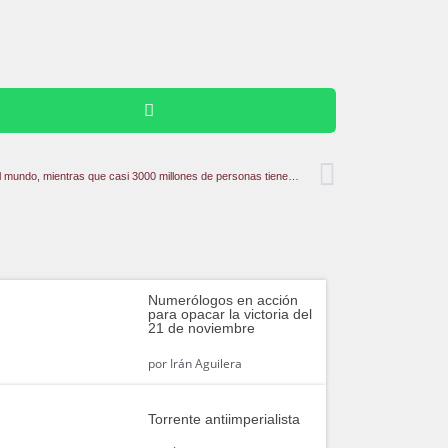
El 1% posee el 45% de la riqueza personal del mundo, mientras que casi 3000 millones de personas tienen poca o ninguna riqueza
Numerólogos en acción
para opacar la victoria del
21 de noviembre
por
Irán Aguilera
Torrente antiimperialista