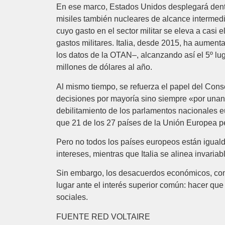
En ese marco, Estados Unidos desplegará dent
misiles también nucleares de alcance ‎intermedio
cuyo gasto en el sector militar se eleva a casi
gastos ‎militares. Italia, desde 2015, ha aumen
los datos de la OTAN–, alcanzando así el ‎‎5º l
millones de dólares al año. ‎
Al mismo tiempo, se refuerza el papel del Conse
decisiones por mayoría sino siempre ‎‎«por un
debilitamiento de los parlamentos nacionales eur
que 21 de los 27 países de la Unión Europea p
Pero no todos los países europeos están iguald
intereses, mientras que Italia ‎se alinea invari
Sin embargo, los desacuerdos económicos, com
lugar ante el interés superior común: ‎hacer q
sociales.‎
FUENTE RED VOLTAIRE