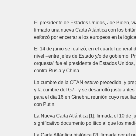
El presidente de Estados Unidos, Joe Biden, vi
firmado una nueva ‎Carta Atlántica con los bri
esforzó por encerrar a ‎los europeos en la lógic
El 14 de junio se realizó, en el cuartel general
nivel –entre jefes de Estado y/o de ‎gobierno. P
orquesta” fue el presidente de Estados Unidos, 
contra Rusia ‎y China. ‎
La cumbre de la OTAN estuvo precedida, y prepa
y la cumbre del G7– y ‎se desarrolló justo ante
para el día 16 en Ginebra, reunión cuyo resulta
con Putin. ‎
La Nueva Carta Atlántica [1], firmada el 10 de j
significativo documento político al que los ‎me
La Carta Atlántica histórica [2], firmada por ‎el