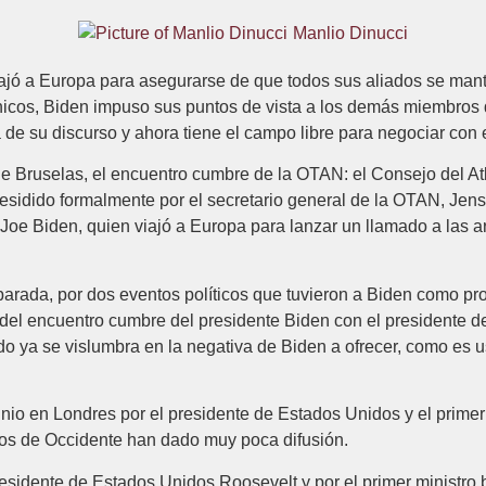
Manlio Dinucci
ajó a Europa para asegurarse de que ‎todos sus aliados se man
tánicos, Biden impuso sus puntos de vista a los demás ‎miembro
a de su discurso y ahora tiene el campo libre para negociar con ‎
 de Bruselas, el encuentro cumbre de la OTAN: ‎el Consejo del At
residido formalmente por el secretario general de la OTAN, Jens S
Joe Biden, quien viajó a ‎Europa para lanzar un llamado a las a
rada, por dos eventos políticos que tuvieron a ‎Biden como prot
s del encuentro cumbre del presidente Biden con el presidente d
do ya ‎se vislumbra en la negativa de Biden a ofrecer, como es u
unio en Londres por el presidente de Estados Unidos y ‎el primer
dios de Occidente han dado muy poca difusión. ‎
 presidente de Estados Unidos Roosevelt y por el primer ministro 