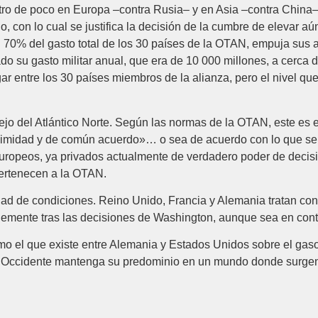
ro de poco en Europa –contra Rusia– y en Asia –‎contra Chin
, con lo cual se justifica la decisión de la cumbre de elevar aú
 el 70% del gasto total de ‎los 30 países de la OTAN, empuja sus
tado su gasto militar anual, que era de 10 000 millones, a ‎cerc
ugar entre los 30 países miembros de la alianza, pero el nivel q
jo del Atlántico Norte. Según las normas de ‎la OTAN, este es e
animidad y de común acuerdo»… o sea de acuerdo con lo que se
opeos, ya ‎privados actualmente de verdadero poder de decisión e
ertenecen a la OTAN. ‎
ad de condiciones. Reino Unido, Francia ‎y Alemania tratan co
ablemente tras las decisiones de Washington, aunque sea en contr
o el que existe entre Alemania y Estados Unidos ‎sobre el ga
ue Occidente mantenga su predominio en un mundo donde surgen,