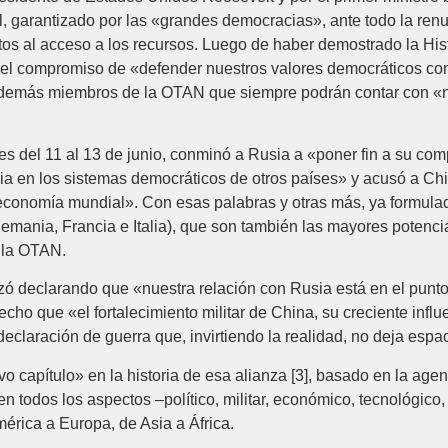
l, garantizado por las «grandes ‎democracias», ante todo la renu
tos al acceso a los recursos. Luego de haber demostrado la Hist
a el ‎compromiso de «defender nuestros valores democráticos con
demás miembros de la OTAN que ‎siempre podrán contar con «n
s del 11 al 13 de junio, conminó a Rusia a ‎‎«poner fin a su co
ncia en los sistemas democráticos de otros países» y acusó a Ch
 economía mundial». ‎Con esas palabras y otras más, ya formul
lemania, Francia e Italia), que son también las mayores potenci
la OTAN. ‎
ó declarando que «nuestra relación con Rusia ‎está en el punto 
cho que «el fortalecimiento militar de China, su creciente influ
laración ‎de guerra que, invirtiendo la realidad, no deja espacio
capítulo» en la historia de esa alianza [3], ‎basado en la agen
 todos los aspectos –‎político, militar, económico, tecnológico,
érica a Europa, de Asia a África. ‎