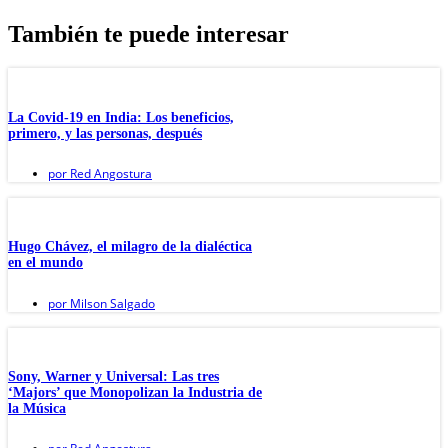
También te puede interesar
La Covid-19 en India: Los beneficios,
primero, y las personas, después
por
Red Angostura
Hugo Chávez, el milagro de la dialéctica
en el mundo
por
Milson Salgado
Sony, Warner y Universal: Las tres
‘Majors’ que Monopolizan la Industria de
la Música