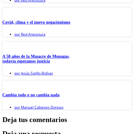
por
Red Angostura
Covid, clima y el nuevo negacionismo
por
Red Angostura
A 58 años de la Masacre de Monagas,
todavía esperamos justicia
por
Jesús Sotillo Bolívar
Cambia todo o no cambia nada
por
Manuel Cabieses Donoso
Deja tus comentarios
Deja una respuesta