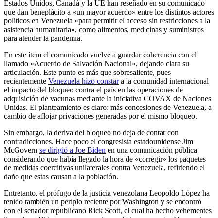
Estados Unidos, Canadá y la UE han reseñado en su comunicado
que dan beneplácito a «un mayor acuerdo» entre los distintos actores
políticos en Venezuela «para permitir el acceso sin restricciones a la
asistencia humanitaria», como alimentos, medicinas y suministros
para atender la pandemia.
En este ítem el comunicado vuelve a guardar coherencia con el
llamado «Acuerdo de Salvación Nacional», dejando clara su
articulación. Este punto es más que sobresaliente, pues
recientemente
Venezuela hizo constar
a la comunidad internacional
el impacto del bloqueo contra el país en las operaciones de
adquisición de vacunas mediante la iniciativa COVAX de Naciones
Unidas. El planteamiento es claro: más concesiones de Venezuela, a
cambio de aflojar privaciones generadas por el mismo bloqueo.
Sin embargo, la deriva del bloqueo no deja de contar con
contradicciones. Hace poco el congresista estadounidense Jim
McGovern
se dirigió a Joe Biden
en una comunicación pública
considerando que había llegado la hora de «corregir» los paquetes
de medidas coercitivas unilaterales contra Venezuela, refiriendo el
daño que estas causan a la población.
Entretanto, el prófugo de la justicia venezolana Leopoldo López ha
tenido también un periplo reciente por Washington y se encontró
con el senador republicano Rick Scott, el cual ha hecho vehementes