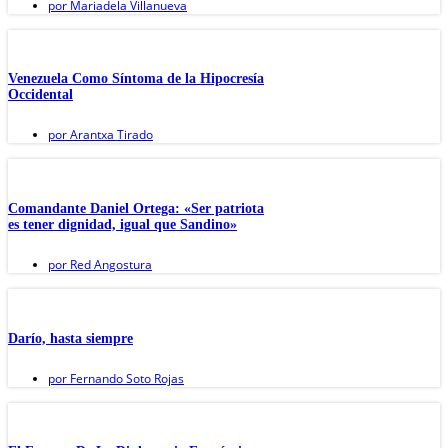
por
Mariadela Villanueva
Venezuela Como Síntoma de la Hipocresía
Occidental
por
Arantxa Tirado
Comandante Daniel Ortega: «Ser patriota
es tener dignidad, igual que Sandino»
por
Red Angostura
Darío, hasta siempre
por
Fernando Soto Rojas