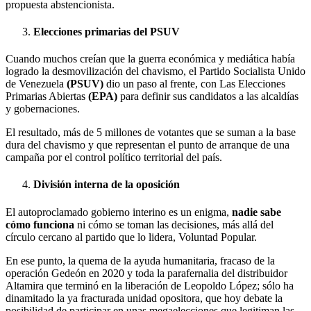
propuesta abstencionista.
Elecciones primarias del PSUV
Cuando muchos creían que la guerra económica y mediática había
logrado la desmovilización del chavismo, el Partido Socialista Unido
de Venezuela
(PSUV)
dio un paso al frente, con Las Elecciones
Primarias Abiertas
(EPA)
para definir sus candidatos a las alcaldías
y gobernaciones.
El resultado, más de 5 millones de votantes que se suman a la base
dura del chavismo y que representan el punto de arranque de una
campaña por el control político territorial del país.
División interna de la oposición
El autoproclamado gobierno interino es un enigma,
nadie sabe
cómo funciona
ni cómo se toman las decisiones, más allá del
círculo cercano al partido que lo lidera, Voluntad Popular.
En ese punto, la quema de la ayuda humanitaria, fracaso de la
operación Gedeón en 2020 y toda la parafernalia del distribuidor
Altamira que terminó en la liberación de Leopoldo López; sólo ha
dinamitado la ya fracturada unidad opositora, que hoy debate la
posibilidad de participar en unas megaelecciones que legitiman las