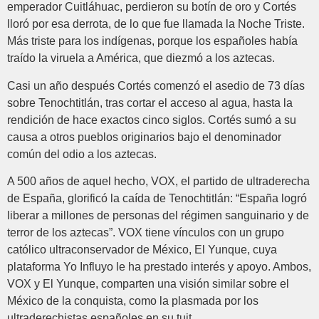
emperador Cuitláhuac, perdieron su botín de oro y Cortés
lloró por esa derrota, de lo que fue llamada la Noche Triste.
Más triste para los indígenas, porque los españoles había
traído la viruela a América, que diezmó a los aztecas.
Casi un año después Cortés comenzó el asedio de 73 días
sobre Tenochtitlán, tras cortar el acceso al agua, hasta la
rendición de hace exactos cinco siglos. Cortés sumó a su
causa a otros pueblos originarios bajo el denominador
común del odio a los aztecas.
A 500 años de aquel hecho, VOX, el partido de ultraderecha
de España, glorificó la caída de Tenochtitlán: “España logró
liberar a millones de personas del régimen sanguinario y de
terror de los aztecas”. VOX
tiene vínculos con un grupo
católico ultraconservador de México, El Yunque, cuya
plataforma Yo Influyo le ha prestado interés y apoyo. Ambos,
VOX y El Yunque, comparten una visión similar sobre el
México de la conquista, como la plasmada por los
ultraderechistas españoles en su tuit.