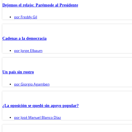
Dejemos el relajo: Parémosle al Presidente
por
Freddy Gil
Cadenas a la democracia
por
Jorge Elbaum
Un país sin rostro
por
Giorgio Agamben
¿La oposición se quedó sin apoyo popular?
por
José Manuel Blanco Díaz