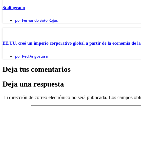
Stalingrado
por
Fernando Soto Rojas
EE.UU. creó un imperio corporativo global a partir de la economía de l
por
Red Angostura
Deja tus comentarios
Deja una respuesta
Tu dirección de correo electrónico no será publicada.
Los campos obli