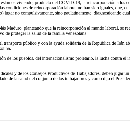
 estamos viviendo, producto del COVID-19, la reincorporación a los cen
las condiciones de reincorporación laboral no han sido iguales, que, en e
) lugar no compulsivamente, sino paulatinamente, diagnosticando cuales 
lás Maduro, planteando que la reincorporación al mundo laboral, se real
ivo de proteger la salud de la familia venezolana.
 transporte público y con la ayuda solidaria de la República de Irán ab
solina.
ón de los pueblos, del internacionalismo proletario, la lucha contra el i
sindicales y de los Consejos Productivos de Trabajadores, deben jugar u
cuidado de la salud del conjunto de los trabajadores y como dijo el Pres
0