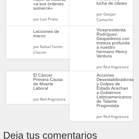
lucha de clases
«a sus órdenes
sumercé»
por
Gaspar
por
Luis Prieto
Camacho
Vicepresidenta
Lecciones de
Rodríguez:
marzo
Despedimos con
tristeza profunda
por
Rafael Simón
a nuestro
hermano Henry
Chacón
Ventura
por
Red Angostura
Acciones
El Cáncer
Desestabilizadoras
Primera Causa
y Golpes de
de Muerte
Estado Acechan
Laboral
a Gobiernos
Latinoamericanos
por
Red Angostura
de Talante
Progresista
por
Red Angostura
Deja tus comentarios