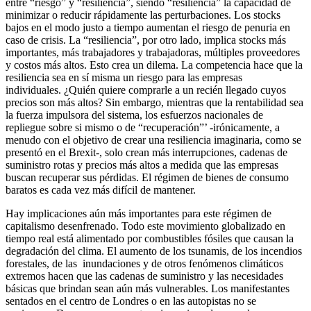
entre “riesgo” y “resiliencia”, siendo “resiliencia” la capacidad de
minimizar o reducir rápidamente las perturbaciones. Los stocks
bajos en el modo justo a tiempo aumentan el riesgo de penuria en
caso de crisis. La “resiliencia”, por otro lado, implica stocks más
importantes, más trabajadores y trabajadoras, múltiples proveedores
y costos más altos. Esto crea un dilema. La competencia hace que la
resiliencia sea en sí misma un riesgo para las empresas
individuales. ¿Quién quiere comprarle a un recién llegado cuyos
precios son más altos? Sin embargo, mientras que la rentabilidad sea
la fuerza impulsora del sistema, los esfuerzos nacionales de
repliegue sobre si mismo o de “recuperación”’ -irónicamente, a
menudo con el objetivo de crear una resiliencia imaginaria, como se
presentó en el Brexit-, solo crean más interrupciones, cadenas de
suministro rotas y precios más altos a medida que las empresas
buscan recuperar sus pérdidas. El régimen de bienes de consumo
baratos es cada vez más difícil de mantener.
Hay implicaciones aún más importantes para este régimen de
capitalismo desenfrenado. Todo este movimiento globalizado en
tiempo real está alimentado por combustibles fósiles que causan la
degradación del clima. El aumento de los tsunamis, de los incendios
forestales, de las inundaciones y de otros fenómenos climáticos
extremos hacen que las cadenas de suministro y las necesidades
básicas que brindan sean aún más vulnerables. Los manifestantes
sentados en el centro de Londres o en las autopistas no se