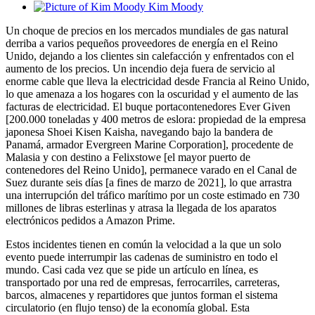
Kim Moody
Un choque de precios en los mercados mundiales de gas natural
derriba a varios pequeños proveedores de energía en el Reino
Unido, dejando a los clientes sin calefacción y enfrentados con el
aumento de los precios. Un incendio deja fuera de servicio al
enorme cable que lleva la electricidad desde Francia al Reino Unido,
lo que amenaza a los hogares con la oscuridad y el aumento de las
facturas de electricidad. El buque portacontenedores Ever Given
[200.000 toneladas y 400 metros de eslora: propiedad de la empresa
japonesa Shoei Kisen Kaisha, navegando bajo la bandera de
Panamá, armador Evergreen Marine Corporation], procedente de
Malasia y con destino a Felixstowe [el mayor puerto de
contenedores del Reino Unido], permanece varado en el Canal de
Suez durante seis días [a fines de marzo de 2021], lo que arrastra
una interrupción del tráfico marítimo por un coste estimado en 730
millones de libras esterlinas y atrasa la llegada de los aparatos
electrónicos pedidos a Amazon Prime.
Estos incidentes tienen en común la velocidad a la que un solo
evento puede interrumpir las cadenas de suministro en todo el
mundo. Casi cada vez que se pide un artículo en línea, es
transportado por una red de empresas, ferrocarriles, carreteras,
barcos, almacenes y repartidores que juntos forman el sistema
circulatorio (en flujo tenso) de la economía global. Esta