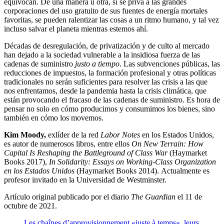
equivocan. De una manera u otra, si se priva a las grandes
corporaciones del uso gratuito de sus fuentes de energía mortales
favoritas, se pueden ralentizar las cosas a un ritmo humano, y tal vez
incluso salvar el planeta mientras estemos ahí.
Décadas de desregulación, de privatización y de culto al mercado
han dejado a la sociedad vulnerable a la insidiosa fuerza de las
cadenas de suministro
justo a tiempo
. Las subvenciones públicas, las
reducciones de impuestos, la formación profesional y otras políticas
tradicionales no serán suficientes para resolver las crisis a las que
nos enfrentamos, desde la pandemia hasta la crisis climática, que
están provocando el fracaso de las cadenas de suministro. Es hora de
pensar no solo en cómo producimos y consumimos los bienes, sino
también en cómo los movemos.
Kim Moody,
exlíder de la red
Labor Notes
en los Estados Unidos,
es autor de numerosos libros, entre ellos
On New Terrain: How
Capital Is Reshaping the Battleground of Class War
(Haymarket
Books 2017),
In Solidarity: Essays on Working-Class Organization
en los Estados Unidos
(Haymarket Books 2014). Actualmente es
profesor invitado en la Universidad de Westminster.
Artículo original publicado por el diario
The Guardian
el 11 de
octubre de 2021.
Les chaînes d’approvisionnement «juste à temps», leurs