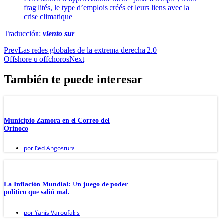
fragilités, le type d’emplois créés et leurs liens avec la
crise climatique
Traducción:
viento sur
Prev
Las redes globales de la extrema derecha 2.0
Offshore u offchoros
Next
También te puede interesar
Municipio Zamora en el Correo del
Orinoco
por
Red Angostura
La Inflación Mundial: Un juego de poder
político que salió mal.
por
Yanis Varoufakis