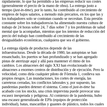
rápidamente, lo que ha permitido a las empresas reducir sus costes
(generalmente el precio de la mano de obra). La entrega justo a
tiempo (
just-in-time
), por lo tanto, ha contribuido al crecimiento de
empleos de bajos salarios, a menudo más precarios, en los que las y
los trabajadores solo se contratan cuando se necesitan. Esta presión
constante sobre los trabajadores/as ha alimentado nuestra cultura de
trabajo de 24 horas sobre 24, 7 días sobre 7 y los problemas de salud
mental que la acompañan, mientras que los intentos de reducción del
precio del trabajo han contribuido al crecimiento de las
desigualdades económicas, cualquiera que sea el gobierno.
La entrega rápida de productos depende de las
infraestructuras. Desde la década de 1980, las autopistas se han
ensanchado, los puertos se han profundizado y se han agregado
pistas de aterrizaje aquí y allá para mantener el ritmo de los
cambios. Los almacenes del siglo XXI han evolucionado de
almacenes a enormes centros de distribución y de ejecución. Pero la
velocidad, como diría cualquier piloto de Fórmula 1, conlleva sus
propios riesgos. Las inundaciones, los cortes de energía, las
carreteras cerradas, los conflictos laborales y, por supuesto, las
pandemias pueden detener el sistema. Como el
just-in-time
ha
acabado con los stocks, una crisis imprevista puede provocar una
escasez inesperada y peligrosa. Al comienzo de la pandemia, hubo
una escasez generalizada de EPIs (equipos de protección
individual), batas, mascarillas y guantes de plástico, todos los cuales