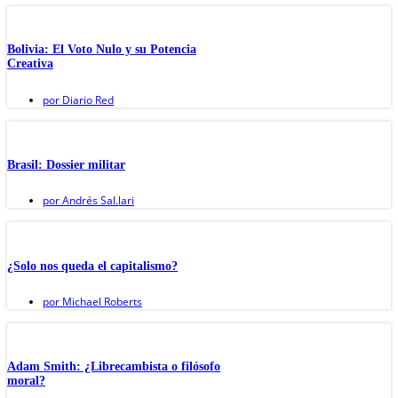
Bolivia: El Voto Nulo y su Potencia
Creativa
por
Diario Red
Brasil: Dossier militar
por
Andrés Sal.lari
¿Solo nos queda el capitalismo?
por
Michael Roberts
Adam Smith: ¿Librecambista o filósofo
moral?