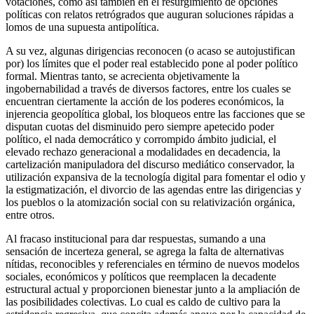
votaciones, como así también en el resurgimiento de opciones
políticas con relatos retrógrados que auguran soluciones rápidas a
lomos de una supuesta antipolítica.
A su vez, algunas dirigencias reconocen (o acaso se autojustifican
por) los límites que el poder real establecido pone al poder político
formal. Mientras tanto, se acrecienta objetivamente la
ingobernabilidad a través de diversos factores, entre los cuales se
encuentran ciertamente la acción de los poderes económicos, la
injerencia geopolítica global, los bloqueos entre las facciones que se
disputan cuotas del disminuido pero siempre apetecido poder
político, el nada democrático y corrompido ámbito judicial, el
elevado rechazo generacional a modalidades en decadencia, la
cartelización manipuladora del discurso mediático conservador, la
utilización expansiva de la tecnología digital para fomentar el odio y
la estigmatización, el divorcio de las agendas entre las dirigencias y
los pueblos o la atomización social con su relativización orgánica,
entre otros.
Al fracaso institucional para dar respuestas, sumando a una
sensación de incerteza general, se agrega la falta de alternativas
nítidas, reconocibles y referenciales en término de nuevos modelos
sociales, económicos y políticos que reemplacen la decadente
estructural actual y proporcionen bienestar junto a la ampliación de
las posibilidades colectivas. Lo cual es caldo de cultivo para la