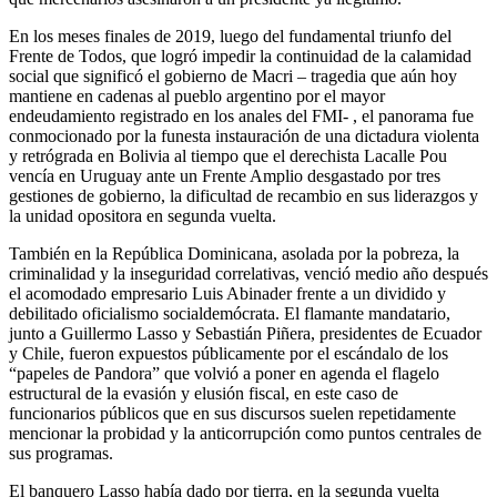
En los meses finales de 2019, luego del fundamental triunfo del
Frente de Todos, que logró impedir la continuidad de la calamidad
social que significó el gobierno de Macri – tragedia que aún hoy
mantiene en cadenas al pueblo argentino por el mayor
endeudamiento registrado en los anales del FMI- , el panorama fue
conmocionado por la funesta instauración de una dictadura violenta
y retrógrada en Bolivia al tiempo que el derechista Lacalle Pou
vencía en Uruguay ante un Frente Amplio desgastado por tres
gestiones de gobierno, la dificultad de recambio en sus liderazgos y
la unidad opositora en segunda vuelta.
También en la República Dominicana, asolada por la pobreza, la
criminalidad y la inseguridad correlativas, venció medio año después
el acomodado empresario Luis Abinader frente a un dividido y
debilitado oficialismo socialdemócrata. El flamante mandatario,
junto a Guillermo Lasso y Sebastián Piñera, presidentes de Ecuador
y Chile, fueron expuestos públicamente por el escándalo de los
“papeles de Pandora” que volvió a poner en agenda el flagelo
estructural de la evasión y elusión fiscal, en este caso de
funcionarios públicos que en sus discursos suelen repetidamente
mencionar la probidad y la anticorrupción como puntos centrales de
sus programas.
El banquero Lasso había dado por tierra, en la segunda vuelta