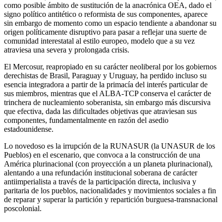
como posible ámbito de sustitución de la anacrónica OEA, dado el
signo político antitético o reformista de sus componentes, aparece
sin embargo de momento como un espacio tendiente a abandonar su
origen políticamente disruptivo para pasar a reflejar una suerte de
comunidad interestatal al estilo europeo, modelo que a su vez
atraviesa una severa y prolongada crisis.
El Mercosur, reapropiado en su carácter neoliberal por los gobiernos
derechistas de Brasil, Paraguay y Uruguay, ha perdido incluso su
esencia integradora a partir de la primacía del interés particular de
sus miembros, mientras que el ALBA-TCP conserva el carácter de
trinchera de nucleamiento soberanista, sin embargo más discursiva
que efectiva, dada las dificultades objetivas que atraviesan sus
componentes, fundamentalmente en razón del asedio
estadounidense.
Lo novedoso es la irrupción de la RUNASUR (la UNASUR de los
Pueblos) en el escenario, que convoca a la construcción de una
América plurinacional (con proyección a un planeta plurinacional),
alentando a una refundación institucional soberana de carácter
antiimperialista a través de la participación directa, inclusiva y
paritaria de los pueblos, nacionalidades y movimientos sociales a fin
de reparar y superar la partición y repartición burguesa-transnacional
poscolonial.