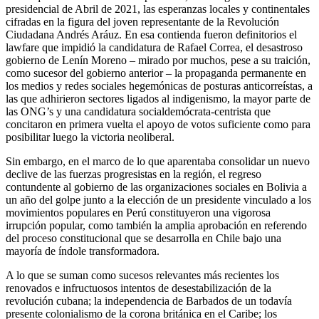
presidencial de Abril de 2021, las esperanzas locales y continentales
cifradas en la figura del joven representante de la Revolución
Ciudadana Andrés Aráuz. En esa contienda fueron definitorios el
lawfare que impidió la candidatura de Rafael Correa, el desastroso
gobierno de Lenín Moreno – mirado por muchos, pese a su traición,
como sucesor del gobierno anterior – la propaganda permanente en
los medios y redes sociales hegemónicas de posturas anticorreístas, a
las que adhirieron sectores ligados al indigenismo, la mayor parte de
las ONG’s y una candidatura socialdemócrata-centrista que
concitaron en primera vuelta el apoyo de votos suficiente como para
posibilitar luego la victoria neoliberal.
Sin embargo, en el marco de lo que aparentaba consolidar un nuevo
declive de las fuerzas progresistas en la región, el regreso
contundente al gobierno de las organizaciones sociales en Bolivia a
un año del golpe junto a la elección de un presidente vinculado a los
movimientos populares en Perú constituyeron una vigorosa
irrupción popular, como también la amplia aprobación en referendo
del proceso constitucional que se desarrolla en Chile bajo una
mayoría de índole transformadora.
A lo que se suman como sucesos relevantes más recientes los
renovados e infructuosos intentos de desestabilización de la
revolución cubana; la independencia de Barbados de un todavía
presente colonialismo de la corona británica en el Caribe; los