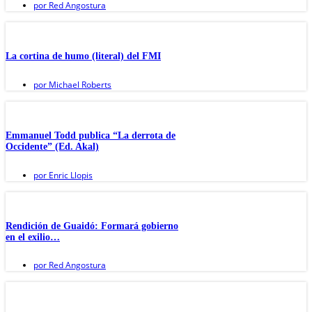
por
Red Angostura
La cortina de humo (literal) del FMI
por
Michael Roberts
Emmanuel Todd publica “La derrota de
Occidente” (Ed. Akal)
por
Enric Llopis
Rendición de Guaidó: Formará gobierno
en el exilio…
por
Red Angostura