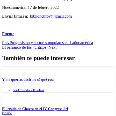
Nuestramérica, 17 de febrero 2022
Enviar firmas a:
bibliohchfpy@gmail.com
Fuente
Prev
Progresismo y sectores populares en Latinoamérica
El barranco de los «críticos»
Next
También te puede interesar
Y me querías decir no sé qué cosa
por
Orlando Villalobos
El legado de Chávez en el IV Congreso del
PSUV