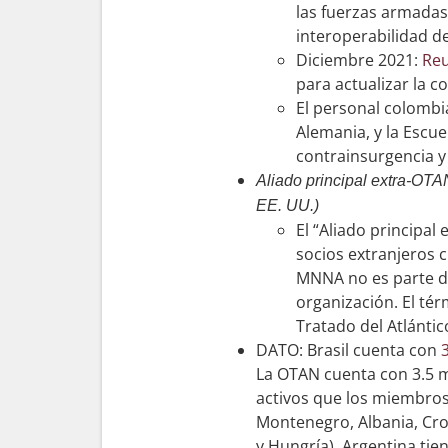
las fuerzas armadas
interoperabilidad d
Diciembre 2021:
Re
para actualizar la c
El personal colombi
Alemania, y la Escu
contrainsurgencia y
Aliado principal extra-OTA
EE. UU.)
El “Aliado principa
socios extranjeros 
MNNA no es parte de
organización. El tér
Tratado del Atlánti
DATO: Brasil cuenta con
La OTAN cuenta con 3.5 mi
activos que los miembros
Montenegro, Albania, Croa
y Hungría). Argentina tien