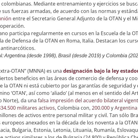
 colombianas. Mediante entrenamiento y ejercicios se busca
e sus fuerzas armadas, de acuerdo con las normas y estánd
unión
entre el Secretario General Adjunto de la OTAN y el M
ooperación.
ano participa regularmente en cursos en la Escuela de la
ela de Defensa de la OTAN en Roma, Italia. Destacan los cu
 antinarcóticos.
N: Argentina (desde 1998), Brasil (desde 2019) y Colombia (2
l extra-OTAN” (MNNA) es una
designación bajo la ley estad
ciertos beneficios en las áreas de comercio de defensa y co
 la OTAN ni está cubierto por las garantías de seguridad y
mino ‘OTAN’, así como ‘aliado’ (al menos en el sentido del A
co Norte), da una
falsa impresión del acuerdo bilateral vigen
334.500 militares activos
, Colombia con,
200.000
y
Argentina
llones de activos entre personal militar y civil. Tan sólo B
 europeos anexados en la década de los noventa a la OTAN
cia, Bulgaria, Estonia, Letonia, Lituania, Rumanía, Eslovaqu
e activos similares a los de Bulgaria (24.800) y República Ch