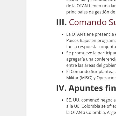
de la OTAN tienen una la
principales de gestión de 
III.
Comando S
La OTAN tiene presencia e
Países Bajos en programa
fue la respuesta conjunta
Se promueve la participac
agregaría una conferencia
entre las áreas del gobie
El Comando Sur plantea c
Militar (MISO) y Operacion
IV. Apuntes fi
EE. UU. comenzó negociac
a la UE. Colombia se ofre
la OTAN a Colombia, Argen