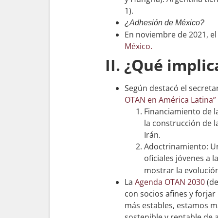
1).
¿Adhesión de México?
En noviembre de 2021, e
México.
II. ¿Qué impli
Según destacó el secreta
OTAN en América Latina”
Financiamiento de la
la construcción de l
Irán.
Adoctrinamiento: Un
oficiales jóvenes a
mostrar la evolución
La
Agenda OTAN 2030
(de
con socios afines y forja
más estables, estamos más
sostenible y rentable de 