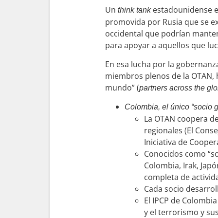
Un
estadounidense ex
think tank
promovida por Rusia que se ex
occidental que podrían manten
para apoyar a aquellos que lu
En esa lucha por la gobernanza,
miembros plenos de la OTAN, h
mundo” (
partners across the gl
Colombia, el único “socio
La OTAN coopera de 
regionales (El Conse
Iniciativa de Coope
Conocidos como “soc
Colombia, Irak, Jap
completa de activid
Cada socio desarroll
El IPCP de Colombia
y el terrorismo y su