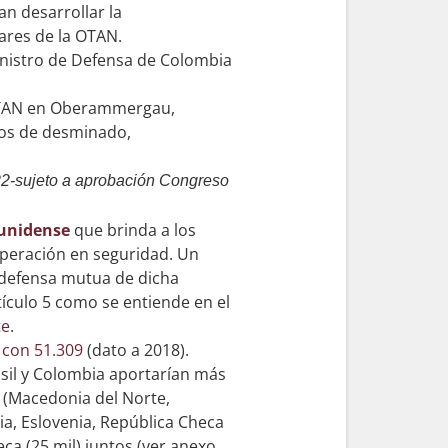
n desarrollar la
ares de la OTAN.
inistro de Defensa de Colombia
 OTAN en Oberammergau,
rsos de desminado,
022-sujeto a aprobación Congreso
ounidense
que brinda a los
operación en seguridad. Un
 defensa mutua de dicha
rtículo 5 como se entiende en el
te
.
 con 51.309
(dato a 2018).
rasil y Colombia aportarían más
 (Macedonia del Norte,
ia, Eslovenia, República Checa
eca (25 mil) juntos (ver anexo