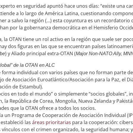
perto en seguridad apuntó hace unos días: “existe una c
tiende a lo largo de América Latina, cuestionando compone
er a salvo la región (…) esta coyuntura es un recordatori
chan por la gobernanza democrática en el Hemisferio Occide
 la OTAN tiene un rol activo en la región que suele ser poc
ay dos figuras en las que se encuentran países latinoameri
) y Aliado principal extra-OTAN (
obe
Major Non-NATO Ally, MN
 global” de la OTAN en ALC
forma individual con varios países que no forman parte d
jo de Asociación Euroatlántico/Asociación para la Paz, el D
ración de Estambul).
ios en todo el mundo” o simplemente “socios globales”, inc
ón, la República de Corea, Mongolia, Nueva Zelanda y Pakist
ades que la OTAN ofrece a todos los socios.
a un Programa de Cooperación de Asociación Individual (IPCP
 estableció las
áreas prioritarias
para la cooperación: ciber
s vínculos con el crimen organizado, la seguridad humana; y