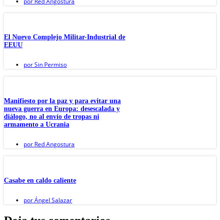
por
Red Angostura
El Nuevo Complejo Militar-Industrial de
EEUU
por
Sin Permiso
Manifiesto por la paz y para evitar una
nueva guerra en Europa: desescalada y
diálogo, no al envío de tropas ni
armamento a Ucrania
por
Red Angostura
Casabe en caldo caliente
por
Ángel Salazar