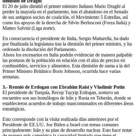
dimisión de Draghi
El 20 de julio dimitió el primer ministro Italiano Mario Draghi al
perder la mayoría en el parlamento, tras el abandono en el Senado
de sus antiguos socios de coalición, el Movimiento 5 Estrellas, así
como los apoyos de la derecha de Silvio Berlusconi (Forza Italia) y
Matteo Salvini (Liga norte).
En consecuencia el presidente de Italia, Sergio Mattarella, ha dado
por finalizada la legislatura tras la dimisión del primer ministro, y ha
ordenado la disolución del Parlamento.
Ahora los escenarios en Italia podrán evidenciar de manera palpable
las posturas de la población en relación con el alza de precios en
combustibles, servicios y alimentos. Esta dimisión de suma a la del
Primer Ministro Británico Boris Johnson, ocurrida hace varias
semanas.
3.- Reunió de Erdogan con Ebrahim Raisi y Vladímir Putin
El presidente de Turquía, Recep Tayyip Erdogan, sostuvo un
encuentro son sus homólogos de Irán y Rusia en Teherán, donde se
establecieron acuerdos de trabajo mancomunados en diferentes áreas
estratégicas.
Esto corresponde con la visita realizada días anteriores por el
Presidente de EE.UU. Joe Biden a Israel con temas comunes
principalmente: Irán y su plan de desarrollo nuclear. Esto hace notar
de manera más categórica la capacidad limitada que tiene el