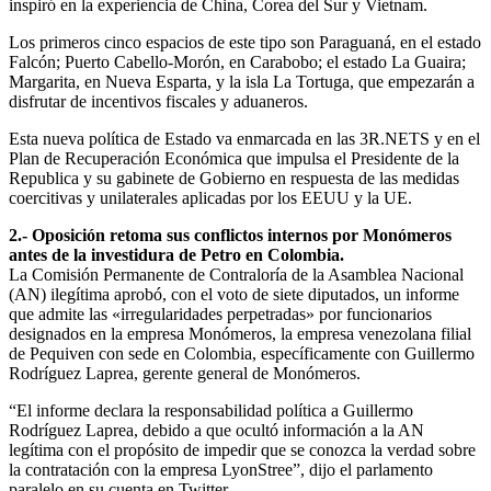
inspiró en la experiencia de China, Corea del Sur y Vietnam.
Los primeros cinco espacios de este tipo son Paraguaná, en el estado
Falcón; Puerto Cabello-Morón, en Carabobo; el estado La Guaira;
Margarita, en Nueva Esparta, y la isla La Tortuga, que empezarán a
disfrutar de incentivos fiscales y aduaneros.
Esta nueva política de Estado va enmarcada en las 3R.NETS y en el
Plan de Recuperación Económica que impulsa el Presidente de la
Republica y su gabinete de Gobierno en respuesta de las medidas
coercitivas y unilaterales aplicadas por los EEUU y la UE.
2.- Oposición retoma sus conflictos internos por Monómeros
antes de la investidura
de Petro en Colombia.
La Comisión Permanente de Contraloría de la Asamblea Nacional
(AN) ilegítima aprobó, con el voto de siete diputados, un informe
que admite las «irregularidades perpetradas» por funcionarios
designados en la empresa Monómeros, la empresa venezolana filial
de Pequiven con sede en Colombia, específicamente con Guillermo
Rodríguez Laprea, gerente general de Monómeros.
“El informe declara la responsabilidad política a Guillermo
Rodríguez Laprea, debido a que ocultó información a la AN
legítima con el propósito de impedir que se conozca la verdad sobre
la contratación con la empresa LyonStree”, dijo el parlamento
paralelo en su cuenta en Twitter.