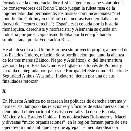
formales de la democracia liberal si la “gente no sabe votar bien”;
los conservadores del Reino Unido juegan la ruleta rusa de la
ingobernabilidad permanente; los misiles comunicacionales “del
mundo libre” atribuyen el triunfo del neofascismo en Italia a una
fuerza de “centro derecha”; España está copada por la histeria
monárquica, derechista y neofascista; y Alemania se queda sin
industria porque el capitalismo flotaba por la energía barata
suministrada por la Federación Rusa.
He ahí descrita a la Unión Europea sin proyecto propio; a merced de
los Estados Unidos, relación de subordinación que tanto la alianza
de los tres mares (Báltico, Negro y Adriático) o del Intermarium
gestionada por Estados Unidos e Inglaterra a través de Polonia y
Ucrania e integrada por países de Europa del Este como el Pacto de
Seguridad Aukus (Australia, Inglaterra tienen por una de sus
finalidades reforzar.
X
En Nuestra América no escasean las políticas de derecha extrema y
neofascista, tampoco las relaciones y vínculos de estas fuerzas con la
denominada Internacional Fascista centralizada desde España,
México y los Estados Unidos. Los neofascistas Bolsonaro y Macri
y diversas “micro organizaciones” en la región forman parte de este
operativo mundial al que hay que agregar el neoliberalismo a