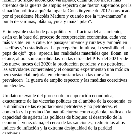
cruentos de la guerra de amplio espectro que fueron superados por la
situación política a qué da lugar la Constituyente de 2017 convocada
por el presidente Nicolás Maduro y cuando nos la “inventamos” a
punta de sardinas, plátano, yuca y maíz “pilao”.
El innegable estado de paz política y la fractura del aislamiento,
están en la base del proceso de recuperación económica, cada vez
más visible en la calle, los paisajes urbanos y rurales y también en
las cifras y/o estadísticas. La percepción intuitiva, la sensibilidad “a
pepa de ojo” que aprecia las realidades materiales que flotan en
el aire, ahora son consolidadas en las cifras del PIB del 2021 y de
los nueve meses del 2020: la producción petrolera y no petrolera,
las actividades comerciales y el consumo experimentan una módica
pero sustancial mejoría, en circunstancias en las que aún
prevalecen la guerra de amplio espectro y las medidas coercitivas
unilaterales.
Un dato relevante del proceso de recuperación económica,
exactamente de las victorias políticas en el ámbito de la economía, es
la dinámica de las exportaciones petroleras y no petroleras, el
comercio y la producción manufacturera como agrícola, radica en la
capacidad de agrietar las políticas de bloqueo al desarrollo de la
economía venezolana, el cerco de las sanciones, reducir los altos
índices de inflación y la extrema desigualdad de la paridad
cambiaria.