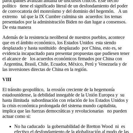
participantes avanzan andana de discursos críticos. Este hecho
político tiene el significado literal de un desfondamiento del poder
de convocatoria del monroísmo y del dominio del hegemón. A un
extremo tal que la IX Cumbre culmina sin acuerdos: los temas
presentados por la administración Biden no dan lugar a consensos.
De esta manera
Además de la resistencia neoliberal de nuestros pueblos, acontece
que en el ámbito económico, los Estados Unidos esta siendo
desplazado y hasta sustituido desplazado por China, esto es, se
evidencia incapacitado para presentar propuestas que pudiesen tener
el alcance de los acuerdos económicos firmados por China con
Argentina, Brasil, Chile, Ecuador, México, Perú y Venezuela y de
las inversiones directas de China en la región.
VIII
El tránsito geopolítico, la erosión creciente de la hegemonía
estadounidense, la debilidad innegable de la Unión Europea y su
hasta ilimitada subordinación con relación de los Estados Unidos y
la crisis económica prolongada del sistema mundo capitalista,
implica que las fuerzas democráticas y revolucionarias no pueden
actuar como si:
No ha caducado la gobernabilidad de Bretton Wood ni es
efectivo el desfondamiento de la globalización al modo de las