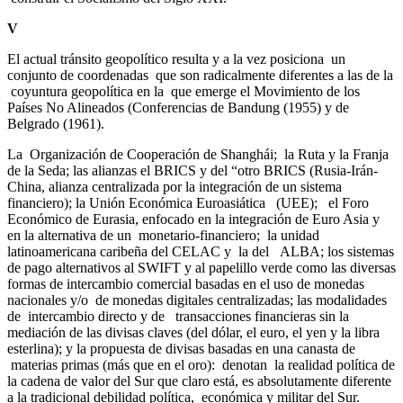
V
El actual tránsito geopolítico resulta y a la vez posiciona un
conjunto de coordenadas que son radicalmente diferentes a las de la
coyuntura geopolítica en la que emerge el Movimiento de los
Países No Alineados (Conferencias de Bandung (1955) y de
Belgrado (1961).
La Organización de Cooperación de Shanghái; la Ruta y la Franja
de la Seda; las alianzas el BRICS y del “otro BRICS (Rusia-Irán-
China, alianza centralizada por la integración de un sistema
financiero); la Unión Económica Euroasiática (UEE); el Foro
Económico de Eurasia, enfocado en la integración de Euro Asia y
en la alternativa de un monetario-financiero; la unidad
latinoamericana caribeña del CELAC y la del ALBA; los sistemas
de pago alternativos al SWIFT y al papelillo verde como las diversas
formas de intercambio comercial basadas en el uso de monedas
nacionales y/o de monedas digitales centralizadas; las modalidades
de intercambio directo y de transacciones financieras sin la
mediación de las divisas claves (del dólar, el euro, el yen y la libra
esterlina); y la propuesta de divisas basadas en una canasta de
materias primas (más que en el oro): denotan la realidad política de
la cadena de valor del Sur que claro está, es absolutamente diferente
a la tradicional debilidad política, económica y militar del Sur.