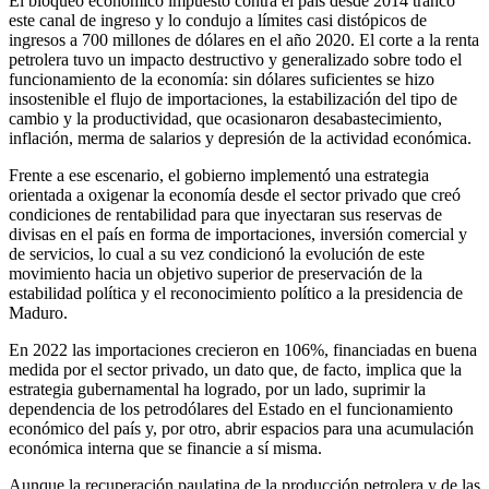
El bloqueo económico impuesto contra el país desde 2014 trancó
este canal de ingreso y lo condujo a límites casi distópicos de
ingresos a 700 millones de dólares en el año 2020. El corte a la renta
petrolera tuvo un impacto destructivo y generalizado sobre todo el
funcionamiento de la economía: sin dólares suficientes se hizo
insostenible el flujo de importaciones, la estabilización del tipo de
cambio y la productividad, que ocasionaron desabastecimiento,
inflación, merma de salarios y depresión de la actividad económica.
Frente a ese escenario, el gobierno implementó una estrategia
orientada a oxigenar la economía desde el sector privado que creó
condiciones de rentabilidad para que inyectaran sus reservas de
divisas en el país en forma de importaciones, inversión comercial y
de servicios, lo cual a su vez condicionó la evolución de este
movimiento hacia un objetivo superior de preservación de la
estabilidad política y el reconocimiento político a la presidencia de
Maduro.
En 2022 las importaciones crecieron en 106%, financiadas en buena
medida por el sector privado, un dato que, de facto, implica que la
estrategia gubernamental ha logrado, por un lado, suprimir la
dependencia de los petrodólares del Estado en el funcionamiento
económico del país y, por otro, abrir espacios para una acumulación
económica interna que se financie a sí misma.
Aunque la recuperación paulatina de la producción petrolera y de las