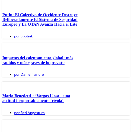
Putin: El Colectivo de Occidente Destruye
Deliberadamente El Sistema de Seguridad
Europeo y La OTAN Avanza Hacia el Este
por
Sputnik
Impactos del calentamiento global: más
rápidos y más graves de lo previsto
por
Daniel Tanuro
Mario Benedetti : ‘Vargas Llosa…una
actitud insoportablemente frívola’
por
Red Angostura